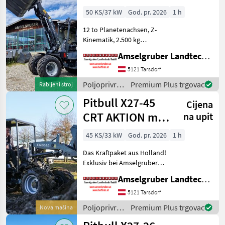
- der Stärkste!
50 KS/37 kW
God. pr. 2026
1 h
12 to Planetenachsen, Z-
Kinematik, 2.500 kg
Hubkraft Der neue Pitbull
Amselgruber Landtechnik GmbH
X27-50e Elektrohoflader
setzt neue Maßstäbe am
5121 Tarsdorf
Elektro-Hofladermarkt.
Poljoprivredni
Premium Plus trgovac
Rabljeni stroj
DIESE DATEN SOLLTEN SIE
motorni
Pitbull X27-45
Cijena
strojevi /
Pitbull
CRT AKTION mit
na upit
Österreichpaket
45 KS/33 kW
God. pr. 2026
1 h
Das Kraftpaket aus Holland!
Exklusiv bei Amselgruber
Landtechnik! Neben
Amselgruber Landtechnik GmbH
unseren bekannten Fuchs
Hofladern, und Cast &
5121 Tarsdorf
Worky-Quad Miniladern
Poljoprivredni
Premium Plus trgovac
Nova mašina
erweitert nun PITBULL aus
motorni