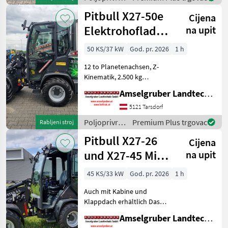
erweitert nun PITBULL aus
motorni
Pitbull X27-50e
Cijena
strojevi /
Pitbull
Elektrohoflader
na upit
- der Stärkste!
50 KS/37 kW
God. pr. 2026
1 h
12 to Planetenachsen, Z-
Kinematik, 2.500 kg
Hubkraft Der neue Pitbull
Amselgruber Landtechnik GmbH
X27-50e Elektrohoflader
setzt neue Maßstäbe am
5121 Tarsdorf
Elektro-Hofladermarkt.
Poljoprivredni
Premium Plus trgovac
Rabljeni stroj
DIESE DATEN SOLLTEN SIE
motorni
Pitbull X27-26
Cijena
strojevi /
Pitbull
und X27-45 Mit
na upit
Kabine
45 KS/33 kW
God. pr. 2026
1 h
Auch mit Kabine und
Klappdach erhältlich Das
Kraftpaket aus Holland!
Amselgruber Landtechnik GmbH
Neu im Generalvertrieb von