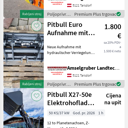
VERGLEICHEN: -Dana-Spicer
5121 Tarsdorf
Planetenachsen mit 12
Poljoprivredni
Premium Plus trgovac
Rabljeni stroj
Tonnen Traglast und
motorni
Pitbull Euro
Schubkrafterh
1.800
strojevi /
Pitbull
Aufnahme mit
€
hydraulischer
sa 20% PDV-
Neue Aufnahme mit
a
Verriegelung
1.500 € neto
hydraulischer Verriegelung
Passend für alle Pitbull
Hoflader Modelle Viele
Amselgruber Landtechnik GmbH
weitere neue und
gebrauchte Maschinen und
5121 Tarsdorf
Geräte in Tarsdorf lagernd
Poljoprivredni
Premium Plus trgovac
Rabljeni stroj
motorni
Pitbull X27-50e
Cijena
strojevi /
Pitbull
Elektrohoflader
na upit
- der Stärkste!
50 KS/37 kW
God. pr. 2026
1 h
12 to Planetenachsen, Z-