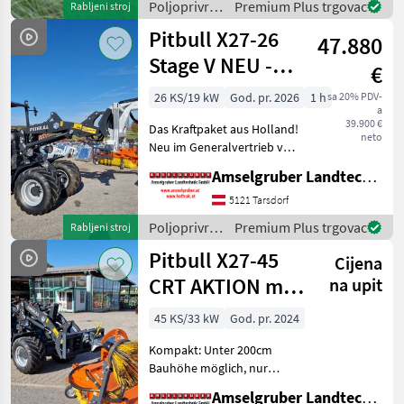
Poljoprivredni
Premium Plus trgovac
Rabljeni stroj
DIESE DATEN SOLLTEN SIE
motorni
Pitbull X27-26
47.880
strojevi /
Pitbull
Stage V NEU -
€
Planetenachsen+Z-
26 KS/19 kW
God. pr. 2026
1 h
sa 20% PDV-
a
Ki
39.900 €
Das Kraftpaket aus Holland!
neto
Neu im Generalvertrieb von
Amselgruber Landtechnik!
Amselgruber Landtechnik GmbH
Neben unseren bekannten
Fuchs Hofladern, und Cast
5121 Tarsdorf
& Worky-Quad Miniladern
Poljoprivredni
Premium Plus trgovac
Rabljeni stroj
erweitert n
motorni
Pitbull X27-45
Cijena
strojevi /
Pitbull
CRT AKTION mit
na upit
Österreichpaket
45 KS/33 kW
God. pr. 2024
Kompakt: Unter 200cm
Bauhöhe möglich, nur
310cm Baulänge DIESE
Amselgruber Landtechnik GmbH
DATEN SOLLTEN SIE