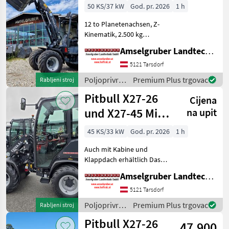
- der Stärkste!
50 KS/37 kW
God. pr. 2026
1 h
12 to Planetenachsen, Z-
Kinematik, 2.500 kg
Hubkraft Der neue Pitbull
Amselgruber Landtechnik GmbH
X27-50e Elektrohoflader
setzt neue Maßstäbe am
5121 Tarsdorf
Elektro-Hofladermarkt.
Poljoprivredni
Premium Plus trgovac
Rabljeni stroj
DIESE DATEN SOLLTEN SIE
motorni
Pitbull X27-26
Cijena
strojevi /
Pitbull
und X27-45 Mit
na upit
Kabine
45 KS/33 kW
God. pr. 2026
1 h
Auch mit Kabine und
Klappdach erhältlich Das
Kraftpaket aus Holland!
Amselgruber Landtechnik GmbH
Neu im Generalvertrieb von
Amselgruber Landtechnik!
5121 Tarsdorf
Neben unseren bekannten
Poljoprivredni
Premium Plus trgovac
Rabljeni stroj
Fuchs Hofladern,
motorni
Pitbull X27-26
47.900
strojevi /