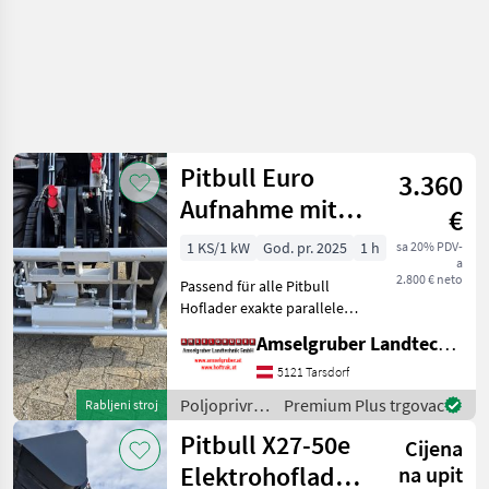
Pitbull Euro
3.360
Aufnahme mit
€
Mösl
1 KS/1 kW
God. pr. 2025
1 h
sa 20% PDV-
a
Schnellwechsler
2.800 € neto
Passend für alle Pitbull
Hoflader exakte parallele
Führung der Kuppeleinheit,
Amselgruber Landtechnik GmbH
dies realisiert ein
gewaltfreies kuppeln der
5121 Tarsdorf
Kupplungen dadurch
Poljoprivredni
Premium Plus trgovac
Rabljeni stroj
entstehen auch keine B
motorni
Pitbull X27-50e
Cijena
strojevi /
Pitbull
Elektrohoflader
na upit