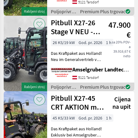
Amselgruber Landtechnik!
5121 Tarsdorf
Neben unseren bekannten
Poljoprivredni
Premium Plus trgovac
Rabljeni stroj
Fuchs Hofladern,
motorni
Pitbull X27-26
47.900
strojevi /
Pitbull
Stage V NEU -
€
Planetenachsen+Z-
26 KS/19 kW
God. pr. 2026
1 h
sa 20% PDV-
a
Kinematik
39.916,67 €
Das Kraftpaket aus Holland!
neto
Neu im Generalvertrieb von
Amselgruber Landtechnik!
Amselgruber Landtechnik GmbH
Neben unseren bekannten
Fuchs Hofladern, und Cast
5121 Tarsdorf
& Worky-Quad Miniladern
Poljoprivredni
Premium Plus trgovac
Rabljeni stroj
erweitert n
motorni
Pitbull X27-45
Cijena
strojevi /
Pitbull
CRT AKTION mit
na upit
Österreichpaket
45 KS/33 kW
God. pr. 2026
1 h
Das Kraftpaket aus Holland!
Exklusiv bei Amselgruber