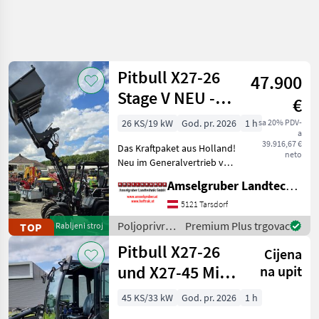
Precizirajte
pretragu
Pitbull X27-26
47.900
Kategorija
Država
Filtri
4
1
Stage V NEU -
€
Planetenachsen+Z-
Prikaži
26 KS/19 kW
God. pr. 2026
1 h
sa 20% PDV-
TRENUTNA
Poništi
22
a
Kinematik
STAZA
39.916,67 €
rezultata
Das Kraftpaket aus Holland!
neto
Poljoprivredna
Neu im Generalvertrieb von
tehnika
Amselgruber Landtechnik!
Amselgruber Landtechnik GmbH
Poljoprivredni
Neben unseren bekannten
Motorni
Fuchs Hofladern, und Cast
5121 Tarsdorf
Strojevi
& Worky-Quad Miniladern
Poljoprivredni
Premium Plus trgovac
TOP
Rabljeni stroj
Dvorisni
erweitert n
motorni
Utovarivaci
Pitbull X27-26
Cijena
strojevi /
Pitbull
Pitbull
und X27-45 Mit
na upit
Kabine
ODABERITE
45 KS/33 kW
God. pr. 2026
1 h
KATEGORIJU