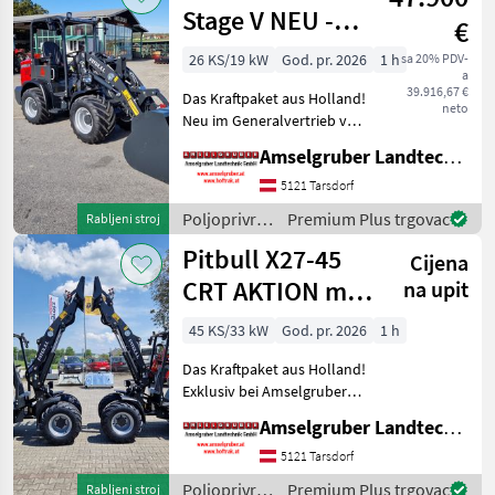
Pitbull
Stage V NEU -
€
Planetenachsen+Z-
26 KS/19 kW
God. pr. 2026
1 h
sa 20% PDV-
a
Kinematik
39.916,67 €
Das Kraftpaket aus Holland!
neto
Neu im Generalvertrieb von
Amselgruber Landtechnik!
Amselgruber Landtechnik GmbH
Neben unseren bekannten
Fuchs Hofladern, und Cast
5121 Tarsdorf
& Worky-Quad Miniladern
Poljoprivredni
Premium Plus trgovac
Rabljeni stroj
erweitert n
motorni
Pitbull X27-45
Cijena
strojevi /
Pitbull
CRT AKTION mit
na upit
Österreichpaket
45 KS/33 kW
God. pr. 2026
1 h
Das Kraftpaket aus Holland!
Exklusiv bei Amselgruber
Landtechnik! Neben
Amselgruber Landtechnik GmbH
unseren bekannten Fuchs
Hofladern, und Cast &
5121 Tarsdorf
Worky-Quad Miniladern
Poljoprivredni
Premium Plus trgovac
Rabljeni stroj