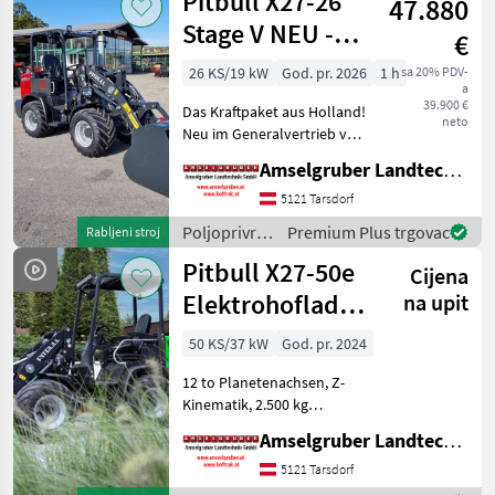
Pitbull X27-26
47.880
strojevi /
Pitbull
Stage V NEU -
€
Planetenachsen+Z-
26 KS/19 kW
God. pr. 2026
1 h
sa 20% PDV-
a
Kinematik
39.900 €
Das Kraftpaket aus Holland!
neto
Neu im Generalvertrieb von
Amselgruber Landtechnik!
Amselgruber Landtechnik GmbH
Neben unseren bekannten
Fuchs Hofladern, und Cast
5121 Tarsdorf
& Worky-Quad Miniladern
Poljoprivredni
Premium Plus trgovac
Rabljeni stroj
erweitert n
motorni
Pitbull X27-50e
Cijena
strojevi /
Pitbull
Elektrohoflader
na upit
- der Stärkste!
50 KS/37 kW
God. pr. 2024
12 to Planetenachsen, Z-
Kinematik, 2.500 kg
Hubkraft Der neue Pitbull
Amselgruber Landtechnik GmbH
X27-50e Elektrohoflader
setzt neue Maßstäbe am
5121 Tarsdorf
Elektro-Hofladermarkt.