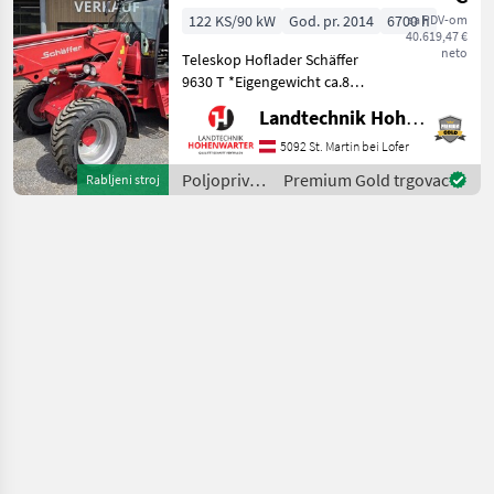
122 KS/90 kW
God. pr. 2014
6700 h
sa PDV-om
40.619,47 €
neto
Teleskop Hoflader Schäffer
9630 T *Eigengewicht ca.8 t
*Bereifung 400/55-22, 5
Landtechnik Hohenwarter GmbH
*Kipplast 4200 kg
*Radstand 2.52 m
5092 St. Martin bei Lofer
*Fahrgeschwindigkeit 20
Poljoprivredni
Premium Gold trgovac
Rabljeni stroj
km/h *Wenderadius innen
motorni
4.7
strojevi /
Schäffer