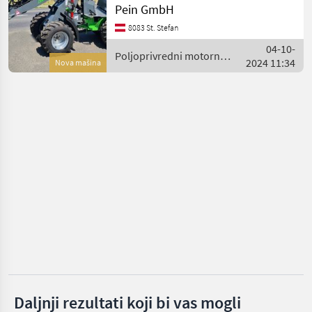
Pein GmbH
und Landwirtschaft.
Weidemann
Ausgestattet mit
8083 St. Stefan
zusätzlichen Steuerkreisen.
04-10-
Technische Daten: Motor:
Poljoprivredni motorni
Thaler
2024 11:34
Nova mašina
strojevi / WCM
Schäffer
Fuchs
Giant
Prikaži
sve
(51)
MARKETPLACE
Ponude
Mali
Marketplace
trgovaca
oglasi
Daljnji rezultati koji bi vas mogli