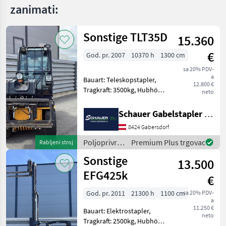
zanimati:
Sonstige TLT35D
15.360
€
God. pr. 2007
10370 h
1300 cm
sa 20% PDV-
a
Bauart: Teleskopstapler,
12.800 €
Tragkraft: 3500kg, Hubhöhe:
neto
4400mm, Batterie: Starter
10V , Bereifung vorne:
Schauer Gabelstapler GmbH
Vollgummi Einfach 60 - 80%
8424 Gabersdorf
, Bereifung hinten:
Vollgummi Einfac
Poljoprivredni
Premium Plus trgovac
Rabljeni stroj
motorni
Sonstige
13.500
strojevi /
Sonstige
EFG425k
€
God. pr. 2011
21300 h
1100 cm
sa 20% PDV-
a
11.250 €
Bauart: Elektrostapler,
neto
Tragkraft: 2500kg, Hubhöhe: