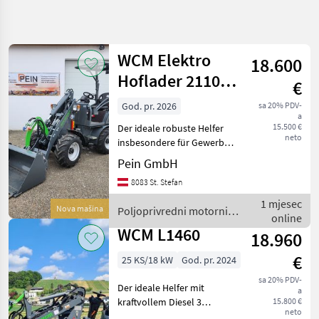
Precizirajte
pretragu
WCM Elektro
18.600
Kategorija
Država
Filtri
4
Hoflader 2110e
€
und 2310e mit
God. pr. 2026
sa 20% PDV-
Prikaži 2
TRENUTNA
Poništi
a
Schaufel
STAZA
rezultata
15.500 €
Der ideale robuste Helfer
neto
Poljoprivredna
insbesondere für Gewerbe
tehnika
und Landwirtschaft.
Pein GmbH
Ausgestattet mit 2
Poljoprivredni
8083 St. Stefan
Motorni
zusätzlichen Steuerkreisen.
Strojevi
Technische Daten: Antrieb:
1 mjesec
Nova mašina
Poljoprivredni motorni
Dvorisni
Elektro / Hydra
online
strojevi / WCM
Utovarivaci
WCM L1460
18.960
Wcm
€
25 KS/18 kW
God. pr. 2024
ODABERITE
sa 20% PDV-
KATEGORIJU
Der ideale Helfer mit
a
kraftvollem Diesel 3
15.800 €
WCM
neto
Zylinder Motor für Gewerbe