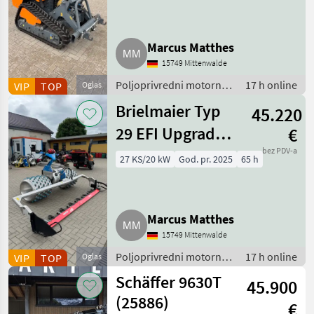
Gebrauchtmaschine
Marcus Matthes
15749 Mittenwalde
Poljoprivredni motorni
17 h online
VIP
TOP
Oglas
strojevi / Motokultivatori
Brielmaier Typ
45.220
i motorne freze
29 EFI Upgrade
€
Vorführmaschine
bez PDV-a
27 KS/20 kW
God. pr. 2025
65 h
Motormäher
Marcus Matthes
15749 Mittenwalde
Poljoprivredni motorni
17 h online
VIP
TOP
Oglas
strojevi / Motokultivatori
Schäffer 9630T
45.900
i motorne freze
(25886)
€