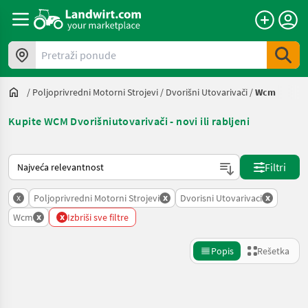
Pretraži ponude
/
Poljoprivredni Motorni Strojevi
/
Dvorišni Utovarivači
/
Wcm
Kupite WCM Dvorišniutovarivači - novi ili rabljeni
Tako se sortira na Landwirt.com
Filtri
x
x
x
Poljoprivredni Motorni Strojevi
Dvorisni Utovarivaci
x
x
Wcm
Izbriši sve filtre
Popis
Rešetka