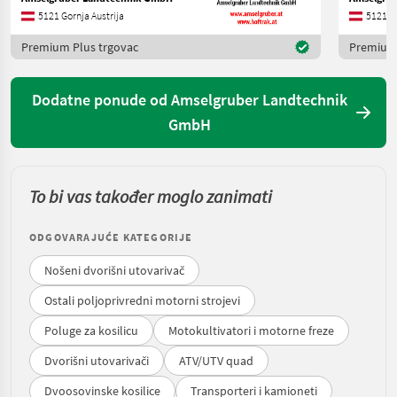
5121 Gornja Austrija
5121 Go
Premium Plus trgovac
Premium 
Dodatne ponude od Amselgruber Landtechnik
GmbH
To bi vas također moglo zanimati
ODGOVARAJUĆE KATEGORIJE
Nošeni dvorišni utovarivač
Ostali poljoprivredni motorni strojevi
Poluge za kosilicu
Motokultivatori i motorne freze
Dvorišni utovarivači
ATV/UTV quad
Dvoosovinske kosilice
Transporteri i kamioneti