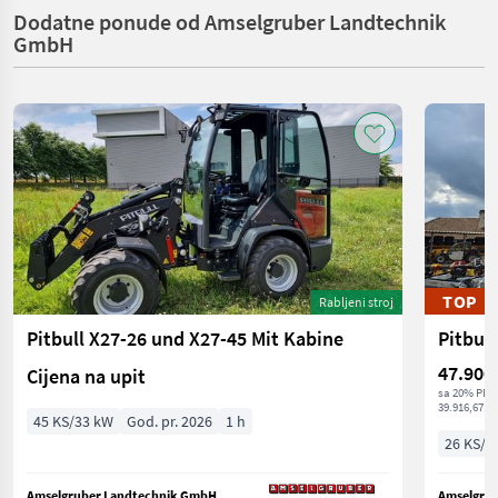
Dodatne ponude od Amselgruber Landtechnik
GmbH
TOP
Rabljeni stroj
Pitbull X27-26 und X27-45 Mit Kabine
47.900
Cijena na upit
sa 20% PDV
39.916,67 € 
45 KS/33 kW
God. pr. 2026
1 h
26 KS/1
Amselgruber Landtechnik GmbH
Amselgru