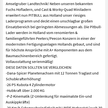
Amselgruber Landtechnik! Neben unseren bekannten
Fuchs Hofladern, und Cast & Worky-Quad Miniladern
erweitert nun PITBULL aus Holland unser riesiges
Laderprogramm und deckt einen unschlagbar großen
Einsatzbereich bei geringsten Abmessungen ab. Die Pitbull-
Lader werden in Holland vom renomierten &
familiengeführten Peeters/Peecon Konzern in einer der
modernsten Fertigungsanlagen Hollands gebaut, und sind
für höchste Ansprüche mit A+ Komponenten aus dem
Baumaschinenbereich gefertigt.
Vollausstattung serienmäßig!
DIESE DATEN SOLLTEN SIE VERGLEICHEN:
-Dana-Spicer Planetenachsen mit 12 Tonnen Traglast und
Schubkrafterhöhung!
-26 PS Kubota 4 Zylindermotor
-Hubkraft über 2.000 KG
-P-Z-Kinematik (Z-Umlenkung für maximalste Ein-und
Auskippkräfte)
-20 Km/h Fahrgeschwindigkeit mit LINDE Hydrostat (auch 30