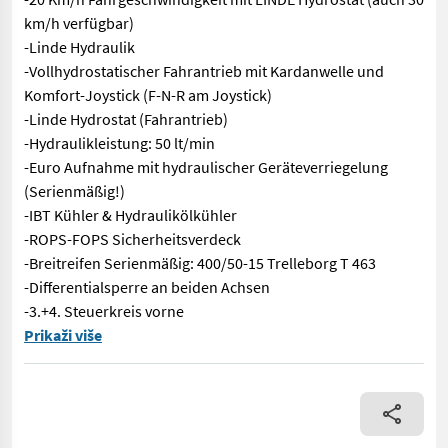
km/h verfügbar)
-Linde Hydraulik
-Vollhydrostatischer Fahrantrieb mit Kardanwelle und
Komfort-Joystick (F-N-R am Joystick)
-Linde Hydrostat (Fahrantrieb)
-Hydraulikleistung: 50 lt/min
-Euro Aufnahme mit hydraulischer Geräteverriegelung
(Serienmäßig!)
-IBT Kühler & Hydraulikölkühler
-ROPS-FOPS Sicherheitsverdeck
-Breitreifen Serienmäßig: 400/50-15 Trelleborg T 463
-Differentialsperre an beiden Achsen
-3.+4. Steuerkreis vorne
Das Kraftpaket aus Holland! Neu im Generalvertrieb von Amsel
Prikaži više