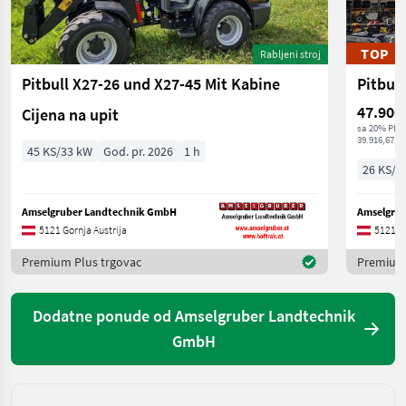
TOP
Rabljeni stroj
Pitbull X27-26 und X27-45 Mit Kabine
47.900
Cijena na upit
sa 20% PDV
39.916,67 € 
45 KS/33 kW
God. pr. 2026
1 h
26 KS/1
Amselgruber Landtechnik GmbH
Amselgru
5121 Gornja Austrija
5121 Go
Premium Plus trgovac
Premium 
Dodatne ponude od Amselgruber Landtechnik
GmbH