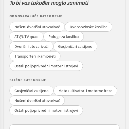
To bi vas također moglo zanimati
ODGOVARAJUĆE KATEGORIJE
Nošeni dvorišni utovarivač
Dvoosovinske kosilice
ATV/UTV quad
Poluge za kosilicu
Dvorišni utovarivači
Gusjeničari za sijeno
Transporteri i kamioneti
Ostali poljoprivredni motorni strojevi
SLIČNE KATEGORIJE
Gusjeničari za sijeno
Motokultivatori i motorne freze
Nošeni dvorišni utovarivač
Ostali poljoprivredni motorni strojevi