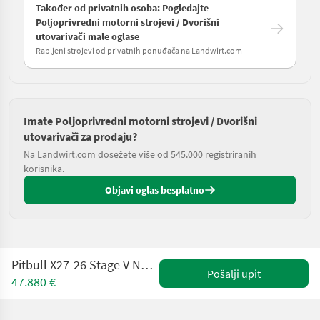
Također od privatnih osoba: Pogledajte
Poljoprivredni motorni strojevi / Dvorišni
utovarivači male oglase
Rabljeni strojevi od privatnih ponuđača na Landwirt.com
Imate Poljoprivredni motorni strojevi / Dvorišni
utovarivači za prodaju?
Na Landwirt.com dosežete više od 545.000 registriranih
korisnika.
Objavi oglas besplatno
Pitbull X27-26 Stage V NEU - Planetenachsen+Z-Kinematik
Pošalji upit
47.880 €