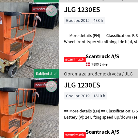
JLG 1230ES
God. pr. 2015
483 h
== More details (EN) == Classification: B Steering: 2 wheel steering
Wheel front type: Afsmitningsfrie hjul, str. 100 x 323 Wheel rear type:
Afsmitningsfrie hjul,
Scantruck A/S
7800 Skive
Oprema za uređenje drveća / JLG
Rabljeni stroj
JLG 1230ES
God. pr. 2019
1810 h
== More details (EN) == Classification: B Steering: 2 wheel steering
Battery (V): 24 Lifting speed up/down (sek
Platform height: 366
Scantruck A/S