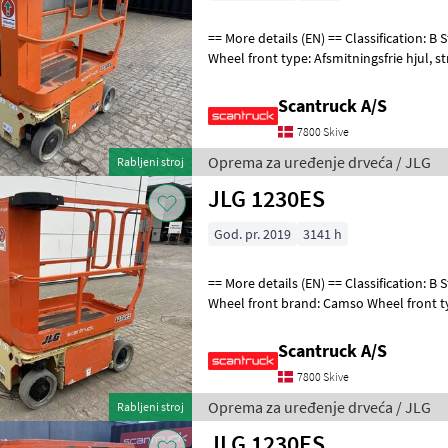
== More details (EN) == Classification: B Steering: 2 wheel steering
Wheel front type: Afsmitningsfrie hjul, str. 100 x 323 Wheel rear type:
Afsmitningsfrie hjul,
Scantruck A/S
7800 Skive
Oprema za uređenje drveća / JLG
Rabljeni stroj
JLG 1230ES
God. pr. 2019
3141 h
== More details (EN) == Classification: B Steering: 2 wheel steering
Wheel front brand: Camso Wheel front t
brand: Camso Wheel rear type: M
Scantruck A/S
7800 Skive
Oprema za uređenje drveća / JLG
Rabljeni stroj
JLG 1230ES