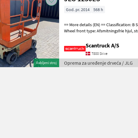
God. pr. 2014
568 h
== More details (EN) == Classification: B Steering: 2 wheel steering
Wheel front type: Afsmitningsfrie hjul, str. 100 x 323 Wheel rear type:
Afsmitningsfrie hjul,
Scantruck A/S
7800 Skive
Oprema za uređenje drveća / JLG
Rabljeni stroj