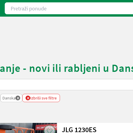
Pretraži ponude
nje - novi ili rabljeni u Da
x
x
Danska
Izbriši sve filtre
JLG 1230ES