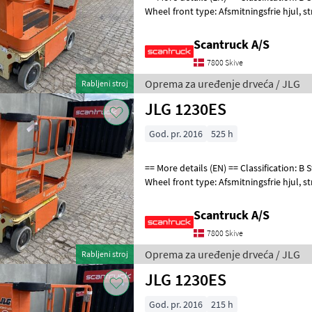
Wheel front type: Afsmitningsfrie hjul, str. 100 x 323 Wheel rear type:
Afsmitningsfrie hjul,
Scantruck A/S
7800 Skive
Oprema za uređenje drveća / JLG
Rabljeni stroj
JLG 1230ES
God. pr. 2016
525 h
== More details (EN) == Classification: B Steering: 2 wheel steering
Wheel front type: Afsmitningsfrie hjul, str. 100 x 323 Wheel rear type:
Afsmitningsfrie hjul,
Scantruck A/S
7800 Skive
Oprema za uređenje drveća / JLG
Rabljeni stroj
JLG 1230ES
God. pr. 2016
215 h