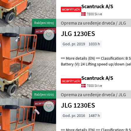
Scantruck A/S
7800 Skive
Oprema za uređenje drveća / JLG
Rabljeni stroj
JLG 1230ES
God. pr. 2019
1033 h
== More details (EN) == Classification: B Steering: 2 wheel steering
Battery (V): 24 Lifting speed up/down (se
Trackunit: 3501040 Pla
Scantruck A/S
7800 Skive
Oprema za uređenje drveća / JLG
Rabljeni stroj
JLG 1230ES
God. pr. 2016
1487 h
== More details (EN) == Classification: B Steering: 2 wheel steering