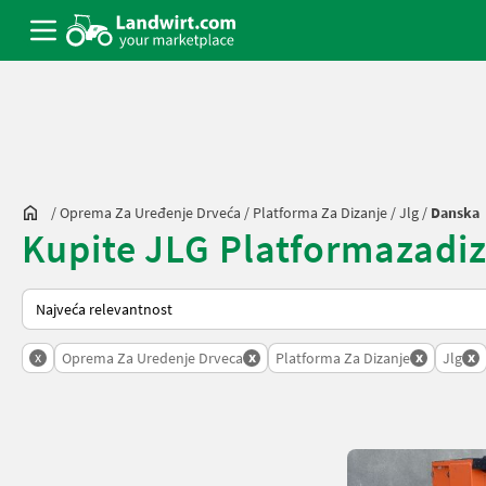
/
Oprema Za Uređenje Drveća
/
Platforma Za Dizanje
/
Jlg
/
Danska
Kupite JLG Platformazadiza
Tako se sortira na Landwirt.com
x
x
x
x
Oprema Za Uredenje Drveca
Platforma Za Dizanje
Jlg