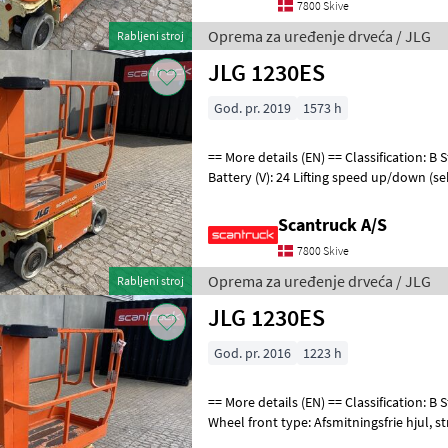
7800 Skive
Oprema za uređenje drveća / JLG
Rabljeni stroj
JLG 1230ES
God. pr. 2019
1573 h
== More details (EN) == Classification: B Steering: 2 wheel steering
Battery (V): 24 Lifting speed up/down (se
Trackunit: 938546 Plat
Scantruck A/S
7800 Skive
Oprema za uređenje drveća / JLG
Rabljeni stroj
JLG 1230ES
God. pr. 2016
1223 h
== More details (EN) == Classification: B Steering: 2 wheel steering
Wheel front type: Afsmitningsfrie hjul, str. 100 x 323 Wheel rear type:
Afsmitningsfrie hjul,