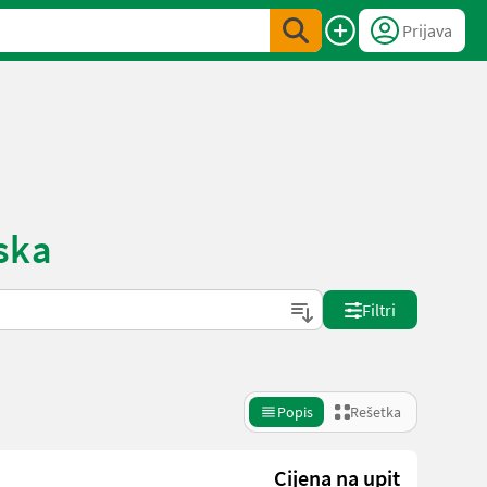
Prijava
nska
Filtri
Popis
Rešetka
Cijena na upit