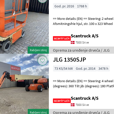
God. pr. 2016
1768 h
== More details (EN) == Steering: 2 wheel steering Wheel front type:
Afsmitningsfrie hjul, str. 100 x 323 Wheel rear type: Afsmitningsfrie hjul,
str. 100 x 323 Ba
Scantruck A/S
7800 Skive
Oprema za uređenje drveća / JLG
Rabljeni stroj
JLG 1350SJP
73 KS/54 kW
God. pr. 2014
3478 h
== More details (EN) == Steering: 4 wheel steering Rotation chassis
(degrees): 360 Tilt jib (degrees): 180 Pl
Outlay: 24380 mm 230V to the
Scantruck A/S
7800 Skive
Oprema za uređenje drveća / JLG
Rabljeni stroj