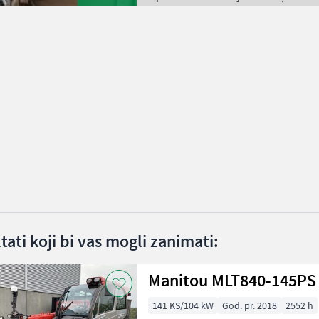
ltati koji bi vas mogli zanimati:
Manitou MLT840-145PS
141 KS/104 kW
God. pr. 2018
2552 h