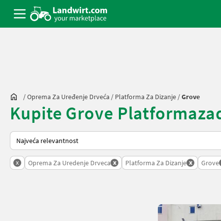
/
Oprema Za Uređenje Drveća
/
Platforma Za Dizanje
/
Grove
Kupite Grove Platformazadiz
Tako se sortira na Landwirt.com
x
x
x
Oprema Za Uredenje Drveca
Platforma Za Dizanje
Grove