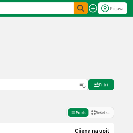
Prijava
Filtri
Popis
Rešetka
Cijena na upit