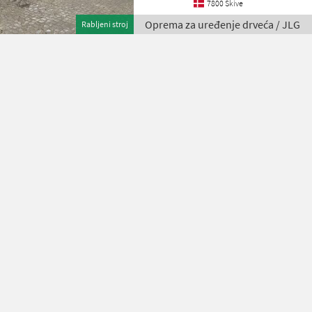
7800 Skive
Oprema za uređenje drveća / JLG
Rabljeni stroj