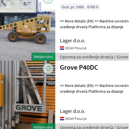
God. pr. 1990
6700 h
== More details (EN) == Machine correctness: Correct Oprema za
uređenje drveća Platforma za dizanje
Lager d.o.o.
88240 Posusije
Oprema za uređenje drveća / Grove
Rabljeni stroj
Grove P40DC
== More details (EN) == Machine correctness: Correct Oprema za
uređenje drveća Platforma za dizanje
Lager d.o.o.
88240 Posusije
Oprema za uređenje drveća / Grove
Rabljeni stroj