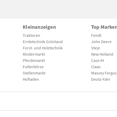
Kleinanzeigen
Top Marke
Traktoren
Fendt
Erntetechnik Grünland
John Deere
Forst- und Holztechnik
Steyr
Rindermarkt
New Holland
Pferdemarkt
Case IH
Futterbörse
Claas
Stellenmarkt
Massey Fergu
Hofladen
Deutz-Fahr