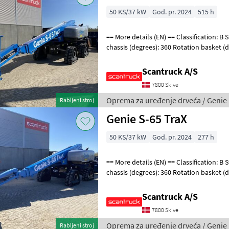
50 KS/37 kW
God. pr. 2024
515 h
== More details (EN) == Classification: B Steering: Skidsteer Rotation
chassis (degrees): 360 Rotation basket (de
133 Gradeability
Scantruck A/S
7800 Skive
Oprema za uređenje drveća / Genie
Rabljeni stroj
Genie S-65 TraX
50 KS/37 kW
God. pr. 2024
277 h
== More details (EN) == Classification: B Steering: Skidsteer Rotation
chassis (degrees): 360 Rotation basket (de
133 Gradeability
Scantruck A/S
7800 Skive
Oprema za uređenje drveća / Genie
Rabljeni stroj