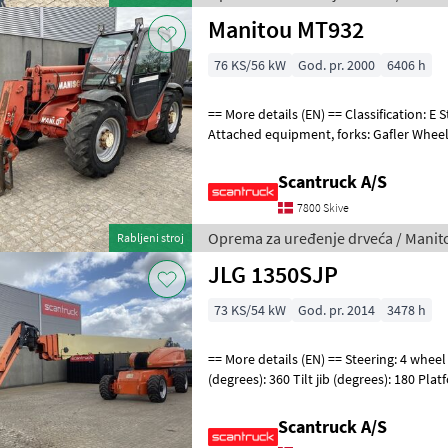
Manitou MT932
76 KS/56 kW
God. pr. 2000
6406 h
== More details (EN) == Classification: E Steering: 4 wheel steering
Attached equipment, forks: Gafler Wheel front brand: Dunlop Wheel
front type: Tractor patern
Scantruck A/S
7800 Skive
Oprema za uređenje drveća / Manit
Rabljeni stroj
JLG 1350SJP
73 KS/54 kW
God. pr. 2014
3478 h
== More details (EN) == Steering: 4 wheel steering Rotation chassis
(degrees): 360 Tilt jib (degrees): 180 Pl
Outlay: 24380 mm 230V to the
Scantruck A/S