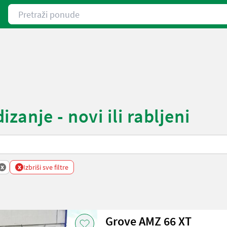
Pretraži ponude
anje - novi ili rabljeni
x
x
Izbriši sve filtre
Grove AMZ 66 XT