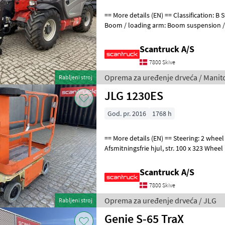
== More details (EN) == Classification: B Steering: 4 wheel steering
Boom / loading arm: Boom suspension / ride contr
equipment, forks: Pallet for
Scantruck A/S
7800 Skive
Oprema za uređenje drveća / Manit
Rabljeni stroj
JLG 1230ES
God. pr. 2016
1768 h
== More details (EN) == Steering: 2 wheel steering Wheel front type:
Afsmitningsfrie hjul, str. 100 x 323 Wheel rear type: Afsmitningsfrie hjul,
str. 100 x 323 Ba
Scantruck A/S
7800 Skive
Oprema za uređenje drveća / JLG
Rabljeni stroj
Genie S-65 TraX