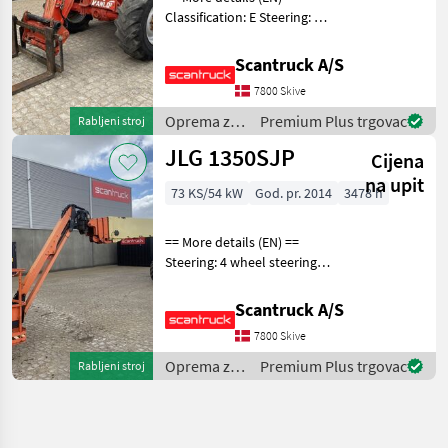
Classification: E Steering: 4
wheel steering Attached
equipment, forks: Gafler
Scantruck A/S
Wheel front brand: Dunlop
7800 Skive
Wheel front type: Tractor
patern
Oprema za
Premium Plus trgovac
Rabljeni stroj
uređenje
JLG 1350SJP
Cijena
drveća /
Manitou
na upit
73 KS/54 kW
God. pr. 2014
3478 h
== More details (EN) ==
Steering: 4 wheel steering
Rotation chassis (degrees):
360 Tilt jib (degrees): 180
Scantruck A/S
Platform height: 41150 mm
7800 Skive
Outlay: 24380 mm 230V to
the
Oprema za
Premium Plus trgovac
Rabljeni stroj
uređenje
drveća /
JLG