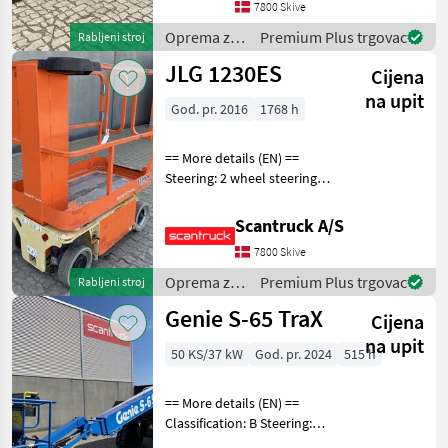
suspension / ride control,
7800 Skive
CRC Attached equipment,
Oprema za
Premium Plus trgovac
Rabljeni stroj
forks: Pallet for
uređenje
JLG 1230ES
Cijena
drveća /
Manitou
na upit
God. pr. 2016
1768 h
== More details (EN) ==
Steering: 2 wheel steering
Wheel front type:
Afsmitningsfrie hjul, str. 100
Scantruck A/S
x 323 Wheel rear type:
7800 Skive
Afsmitningsfrie hjul, str. 100
x 323 Ba
Oprema za
Premium Plus trgovac
Rabljeni stroj
uređenje
Genie S-65 TraX
Cijena
drveća /
JLG
na upit
50 KS/37 kW
God. pr. 2024
515 h
== More details (EN) ==
Classification: B Steering:
Skidsteer Rotation chassis