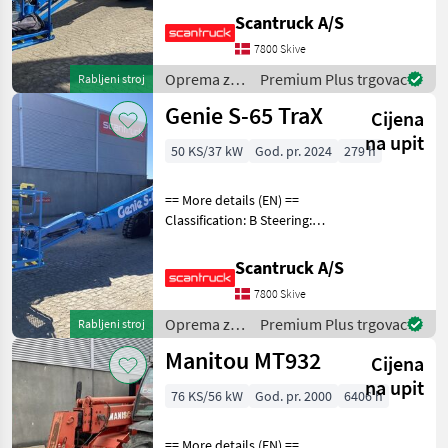
(degrees): 360 Rotation
Scantruck A/S
basket (degrees): 160 Tilt jib
7800 Skive
(degrees): 133 Gradeability
Oprema za
Premium Plus trgovac
Rabljeni stroj
uređenje
Genie S-65 TraX
Cijena
drveća /
Genie
na upit
50 KS/37 kW
God. pr. 2024
279 h
== More details (EN) ==
Classification: B Steering:
Skidsteer Rotation chassis
(degrees): 360 Rotation
Scantruck A/S
basket (degrees): 160 Tilt jib
7800 Skive
(degrees): 133 Gradeability
Oprema za
Premium Plus trgovac
Rabljeni stroj
uređenje
Manitou MT932
Cijena
drveća /
Genie
na upit
76 KS/56 kW
God. pr. 2000
6406 h
== More details (EN) ==