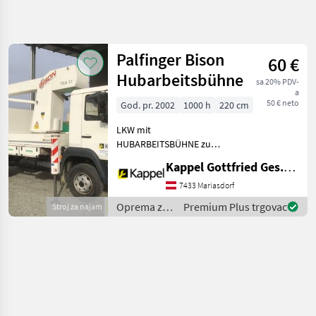
Precizirajte
pretragu
Palfinger Bison
60 €
Kategorija
Država
Filtri
4
Hubarbeitsbühne
sa 20% PDV-
a
50 € neto
God. pr. 2002
1000 h
220 cm
Prikaži 1
TRENUTNA
Poništi
STAZA
rezultata
LKW mit
Šumarstvo
HUBARBEITSBÜHNE zu
vermieten.
Oprema
Kappel Gottfried Ges.m.b.H.
ISOLATIONSSCHUTZ
Za
Uredenje
1000VA, 17 m Armlänge,
7433 Mariasdorf
Drveca
automatische Nivellierung,
Oprema za
Premium Plus trgovac
Stroj za najam
230V Weiterleitung,
Platforma
uređenje
Za Dizanje
Notsteuerung,
drveća /
Hinterachssperre, Volle
Palfinger
Palfinger
ODABERITE
KATEGORIJU
Palfinger