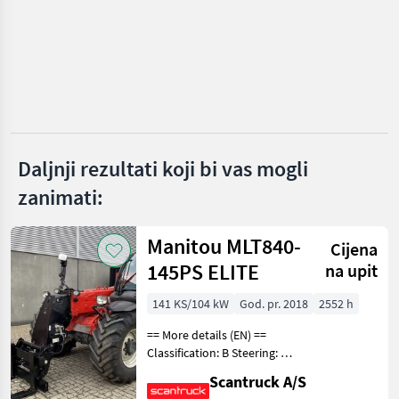
Manitou
JLG
Genie
Leguan Lifts
Daljnji rezultati koji bi vas mogli
zanimati:
Grove
Prikaži
Manitou MLT840-
sve (8)
Cijena
145PS ELITE
na upit
MARKETPLACE
141 KS/104 kW
God. pr. 2018
2552 h
Ponude
Mali
Marketplace
trgovaca
oglasi
== More details (EN) ==
Classification: B Steering: 4
wheel steering Boom /
Scantruck A/S
loading arm: Boom