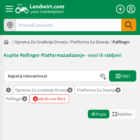
Pretraži ponude
/
Oprema Za Uređenje Drveća
/
Platforma Za Dizanje
/
Palfinger
Kupite Palfinger Platformazadizanje - novi ili rabljeni
Tako se sortira na Landwirt.com
Filtri
x
x
x
Oprema Za Uredenje Drveca
Platforma Za Dizanje
x
x
Palfinger
Izbriši sve filtre
Popis
Rešetka