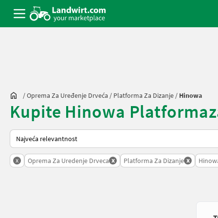
/
Oprema Za Uređenje Drveća
/
Platforma Za Dizanje
/
Hinowa
Kupite Hinowa Platformazad
Tako se sortira na Landwirt.com
x
x
x
Oprema Za Uredenje Drveca
Platforma Za Dizanje
Hinow
T