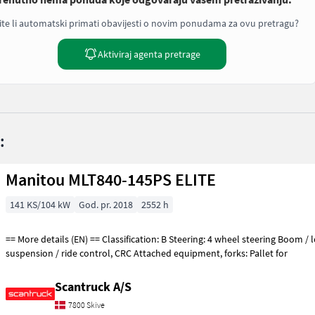
ite li automatski primati obavijesti o novim ponudama za ovu pretragu?
Aktiviraj agenta pretrage
:
Manitou MLT840-145PS ELITE
141 KS/104 kW
God. pr. 2018
2552 h
== More details (EN) == Classification: B Steering: 4 wheel steering Boom / loading arm: Boom
suspension / ride control, CRC Attached equipment, forks: Pallet for
Scantruck A/S
7800 Skive