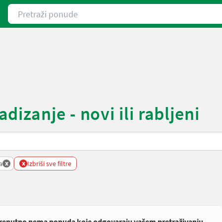
Pretraži ponude
izanje - novi ili rabljeni
x
x
a
Izbriši sve filtre
renutno nema ponuda koje odgovaraju vašem pretraživanju.