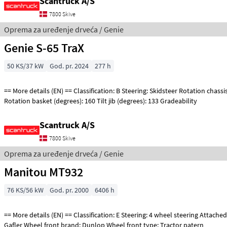
Scantruck A/S
7800 Skive
Oprema za uređenje drveća / Genie
Genie S-65 TraX
50 KS/37 kW
God. pr. 2024
277 h
== More details (EN) == Classification: B Steering: Skidsteer Rotation chassis (degrees): 360
Rotation basket (degrees): 160 Tilt jib (degrees): 133 Gradeability
Scantruck A/S
7800 Skive
Oprema za uređenje drveća / Genie
Manitou MT932
76 KS/56 kW
God. pr. 2000
6406 h
== More details (EN) == Classification: E Steering: 4 wheel steering Attached equipment, forks:
Gafler Wheel front brand: Dunlop Wheel front type: Tractor patern