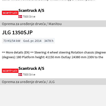
Scantruck A/S
7800 Skive
Oprema za uređenje drveća / Manitou
JLG 1350SJP
73 KS/54 kW
God. pr. 2014
3478 h
== More details (EN) == Steering: 4 wheel steering Rotation chassis (degrees): 360 Tilt jib
(degrees): 180 Platform height: 41150 mm Outlay: 24380 mm 230V to the
Scantruck A/S
7800 Skive
Oprema za uređenje drveća / JLG