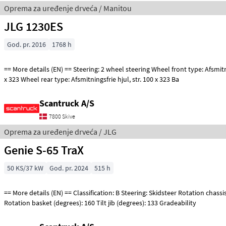
Oprema za uređenje drveća / Manitou
JLG 1230ES
God. pr. 2016
1768 h
== More details (EN) == Steering: 2 wheel steering Wheel front type: Afsmitningsfrie hjul, str. 100
x 323 Wheel rear type: Afsmitningsfrie hjul, str. 100 x 323 Ba
Scantruck A/S
7800 Skive
Oprema za uređenje drveća / JLG
Genie S-65 TraX
50 KS/37 kW
God. pr. 2024
515 h
== More details (EN) == Classification: B Steering: Skidsteer Rotation chassis (degrees): 360
Rotation basket (degrees): 160 Tilt jib (degrees): 133 Gradeability