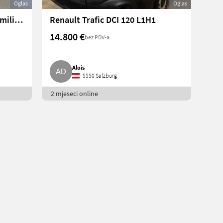
Oglas
Oglas
Renault Grand Scenic Van Familienauto, Gebrauchtwagen, Benzin
Renault Trafic DCI 120 L1H1
14.800 €
bez PDV-a
Alois
5550 Salzburg
2 mjeseci online