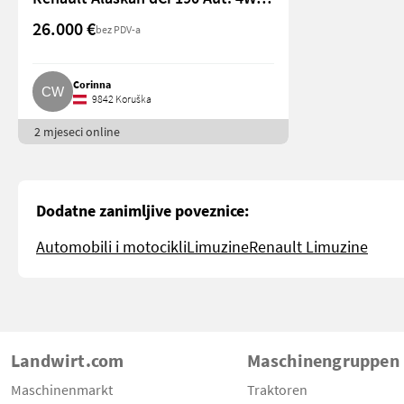
26.000 €
bez PDV-a
Corinna
9842 Koruška
2 mjeseci online
Dodatne zanimljive poveznice:
Automobili i motocikli
Limuzine
Renault Limuzine
Landwirt.com
Maschinengruppen
Maschinenmarkt
Traktoren