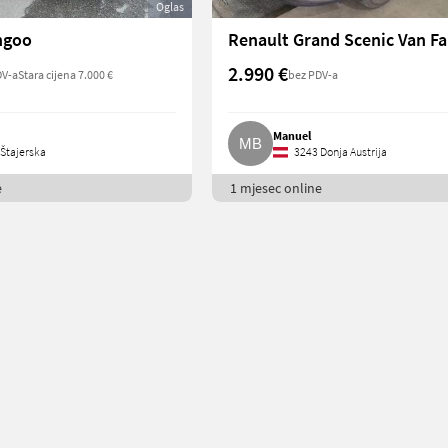
Oglas
ngoo
2.990 €
DV-a
Stara cijena 7.000 €
bez PDV-a
Manuel
Štajerska
3243 Donja Austrija
e
1 mjesec online