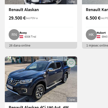
Oglas
Renault Alaskan
Renault Ka
29.500 €
6.500 €
bez PDV-a
bez P
Romy
Hubert
6306 Tirol
8943 
26 dana online
1 mjesec onlin
Oglas
Renault Alaskan dCi 190 Aut. 4WD Intens Vollausstattung