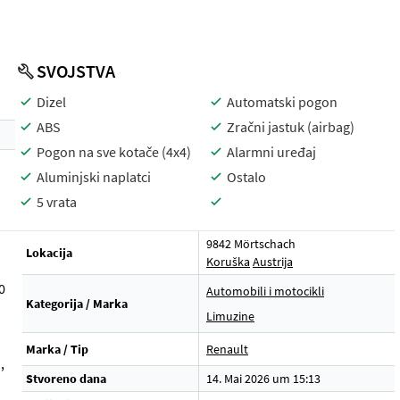
SVOJSTVA
Dizel
Automatski pogon
ABS
Zračni jastuk (airbag)
Pogon na sve kotače (4x4)
Alarmni uređaj
Aluminjski naplatci
Ostalo
5 vrata
9842 Mörtschach
Lokacija
Koruška
Austrija
0
Automobili i motocikli
Kategorija / Marka
Limuzine
Marka / Tip
Renault
,
Stvoreno dana
14. Mai 2026 um 15:13