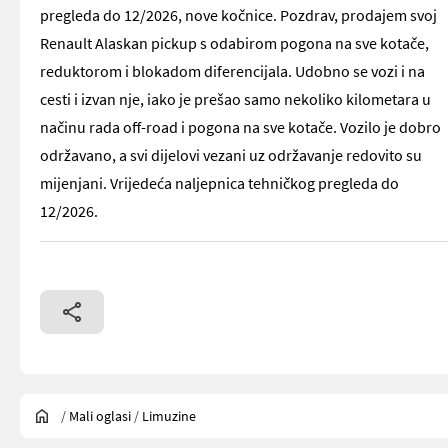
pregleda do 12/2026, nove kočnice. Pozdrav, prodajem svoj
Renault Alaskan pickup s odabirom pogona na sve kotače,
reduktorom i blokadom diferencijala. Udobno se vozi i na
cesti i izvan nje, iako je prešao samo nekoliko kilometara u
načinu rada off-road i pogona na sve kotače. Vozilo je dobro
održavano, a svi dijelovi vezani uz održavanje redovito su
mijenjani. Vrijedeća naljepnica tehničkog pregleda do
12/2026.
/
Mali oglasi
/
Limuzine