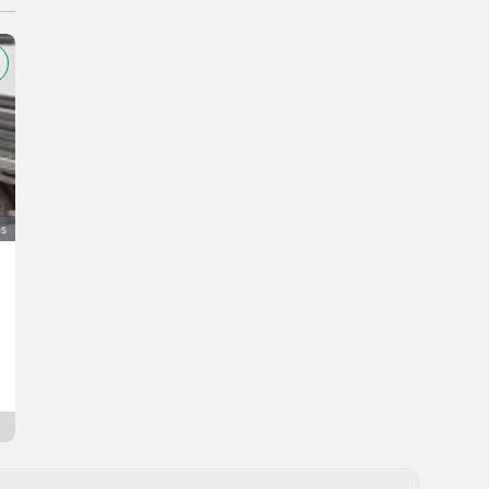
as
Renault Kangoo
6.500 €
bez PDV-a
Stara cijena 7.000 €
Hubert
8943 Štajerska
1 mjesec online