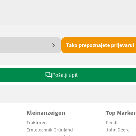
Tako prepoznajete prijevaru!
Pošalji upit
Kleinanzeigen
Top Marke
Traktoren
Fendt
Erntetechnik Grünland
John Deere