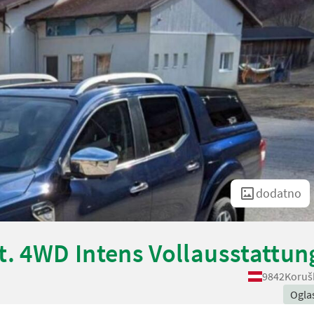
dodatno
t. 4WD Intens Vollausstattun
9842
Koruš
Ogla