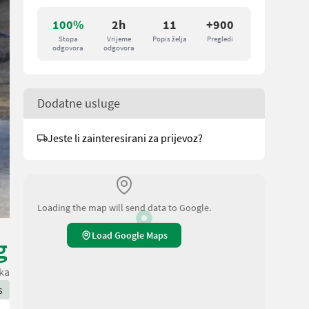
100%
2h
11
+900
Stopa
Vrijeme
Popis želja
Pregledi
odgovora
odgovora
Dodatne usluge
Jeste li zainteresirani za prijevoz?
Loading the map will send data to Google.
Load Google Maps
g
ka
s