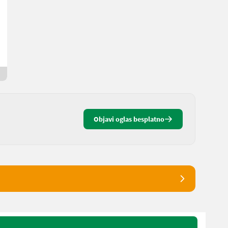
6.500 €
bez PDV-a
Stara cijena 7.000 €
Hubert
8943 Štajerska
1 mjesec online
Objavi oglas besplatno