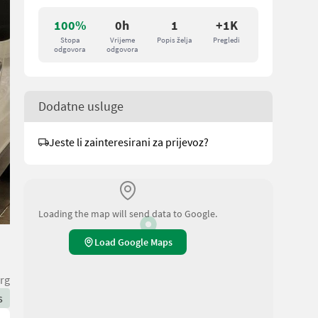
100%
0h
1
+1K
Stopa
Vrijeme
Popis želja
Pregledi
odgovora
odgovora
Dodatne usluge
Jeste li zainteresirani za prijevoz?
Loading the map will send data to Google.
Load Google Maps
rg
s