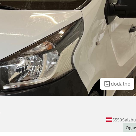
dodatno
1
5550
Salzbu
Ogla