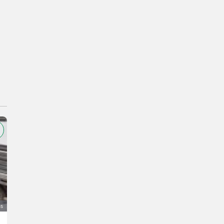
as
Renault Kangoo