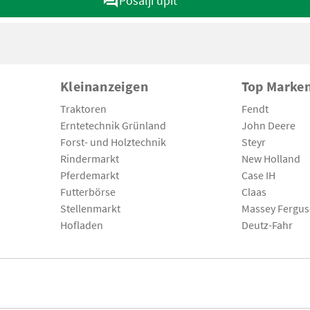
Pošalji upit
Kleinanzeigen
Top Marke
Traktoren
Fendt
Erntetechnik Grünland
John Deere
Forst- und Holztechnik
Steyr
Rindermarkt
New Holland
Pferdemarkt
Case IH
Futterbörse
Claas
Stellenmarkt
Massey Fergu
Hofladen
Deutz-Fahr