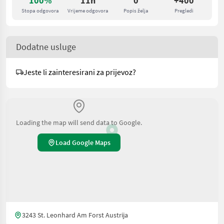
100%
11h
0
+400
Stopa odgovora
Vrijeme odgovora
Popis želja
Pregledi
Dodatne usluge
Jeste li zainteresirani za prijevoz?
Loading the map will send data to Google.
Load Google Maps
3243 St. Leonhard Am Forst Austrija