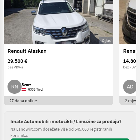
Oglas
Renault Alaskan
Renaul
29.500 €
14.800
bez PDV-a
bez PDV-a
Romy
A
6306 Tirol
27 dana online
2 mjesec
Imate Automobili i motocikli / Limuzine za prodaju?
Na Landwirt.com dosežete više od 545.000 registriranih
korisnika.