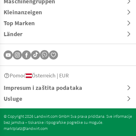
Maschinengruppen
Kleinanzeigen
Top Marken
Länder
Pomoć
Österreich | EUR
Impresum i zaštita podataka
Usluge
© Copyright 2026 Landwirt.com GmbH Sva prava pridržana. Sve informacije
bez jamstva – tiskarske i tipografske pogreške su moguće.
marktplatz@landwirt.com