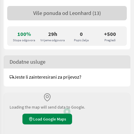
Više ponuda od
Leonhard
(13)
100%
29h
0
+500
Stopa odgovora
Vrijeme odgovora
Popis želja
Pregledi
Dodatne usluge
Jeste li zainteresirani za prijevoz?
Loading the map will send data to Google.
Load Google Maps