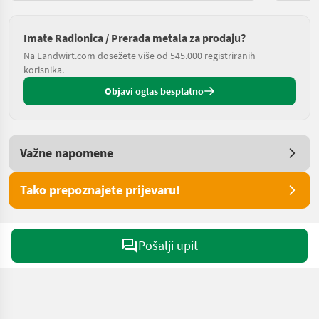
Imate Radionica / Prerada metala za prodaju?
Na Landwirt.com dosežete više od 545.000 registriranih
korisnika.
Objavi oglas besplatno
Važne napomene
Tako prepoznajete prijevaru!
Pošalji upit