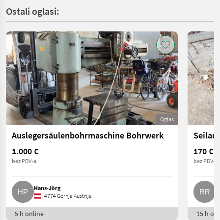
Ostali oglasi:
Oglas
Auslegersäulenbohrmaschine Bohrwerk
Seilau
1.000 €
170 €
bez PDV-a
bez PDV-a
Hans-Jörg
R
4774 Gornja Austrija
5 h online
15 h onl