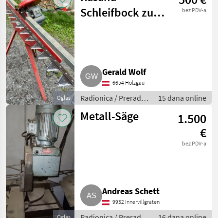
Schleifbock zu
bez PDV-a
verkaufen
Gerald Wolf
6654 Holzgau
Radionica / Prerada
15 dana online
Oglas
metala
Metall-Säge
1.500
€
bez PDV-a
Andreas Schett
9932 Innervillgraten
Radionica / Prerada
16 dana online
Oglas