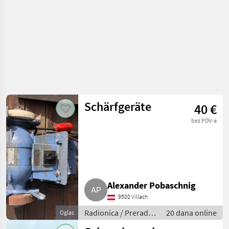
Schärfgeräte
40 €
bez PDV-a
Alexander Pobaschnig
9500 Villach
Radionica / Prerada
20 dana online
Oglas
metala