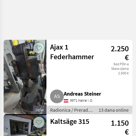
Ajax 1
2.250
Federhammer
€
bez PDV-a
Stara cijena
2.500 €
Andreas Steiner
9971 Matrei i.O.
Radionica / Prerada
13 dana online
Oglas
metala
Kaltsäge 315
1.150
€