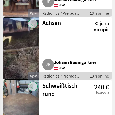
6341 Ebbs
Radionica / Prerada
13 h online
Oglas
metala
Achsen
Cijena
na upit
Johann Baumgartner
6341 Ebbs
Radionica / Prerada
13 h online
Oglas
metala
Schweißtisch
240 €
rund
bez PDV-a