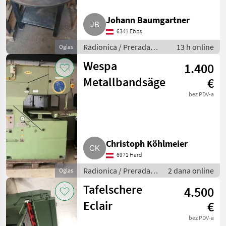
Johann Baumgartner
6341 Ebbs
Radionica / Prerada
13 h online
Oglas
metala
Wespa
1.400
Metallbandsäge
€
bez PDV-a
Christoph Köhlmeier
6971 Hard
Radionica / Prerada
2 dana online
Oglas
metala
Tafelschere
4.500
Eclair
€
bez PDV-a