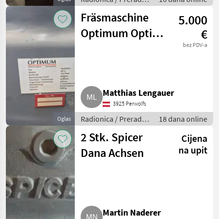
metala
Fräsmaschine
5.000
Optimum Opti
€
MF4 Vario
bez PDV-a
Matthias Lengauer
3925 Perwolfs
Radionica / Prerada
18 dana online
Oglas
metala
2 Stk. Spicer
Cijena
na upit
Dana Achsen
Martin Naderer