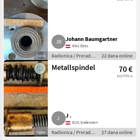
Johann Baumgartner
6341 Ebbs
Radionica / Prerada
22 dana online
Oglas
metala
Metallspindel
70 €
bez PDV-a
J .
9131 Grafenstein
Radionica / Prerada
27 dana online
Oglas
metala