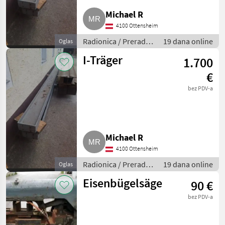
Michael R
4100 Ottensheim
Radionica / Prerada
19 dana online
Oglas
metala
I-Träger
1.700
€
bez PDV-a
Michael R
4100 Ottensheim
Radionica / Prerada
19 dana online
Oglas
metala
Eisenbügelsäge
90 €
bez PDV-a