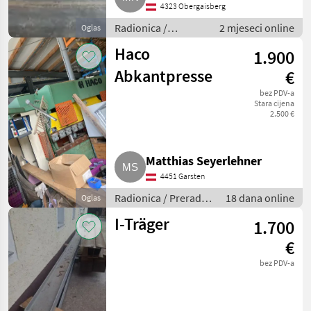
4323 Obergaisberg
Radionica /
2 mjeseci online
Oglas
Prerada metala
Haco
1.900
Abkantpresse
€
bez PDV-a
Stara cijena
2.500 €
Matthias Seyerlehner
4451 Garsten
Radionica / Prerada
18 dana online
Oglas
metala
I-Träger
1.700
€
bez PDV-a