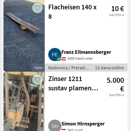
metala
Flacheisen 140 x
10 €
8
bez PDV-a
Franz Eilmannsberger
4085 Waldkirchen
Radionica / Prerada
12 dana online
Oglas
metala
Zinser 1211
5.000
sustav plamenog
€
rezanja
bez PDV-a
Simon Hirnsperger
5431 Kuchl