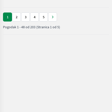
1
2
3
4
5
Pogodak
1
-
48
od
203
(Stranica 1 od 5)