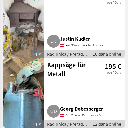
bez PDV-a
Justin Kudler
4263 Windhaag bei Freustadt
Radionica / Prerada
10 dana online
Oglas
metala
Kappsäge für
195 €
Metall
bez PDV-a
Georg Dobesberger
3352 Sankt Peter in der Au
Radionica / Prerada
12 dana online
Oglas