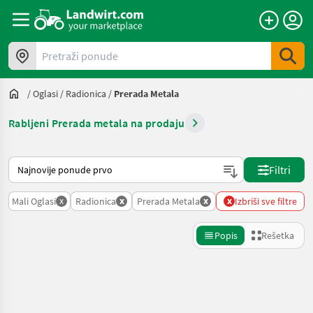
Pretraži ponude
/
Oglasi
/
Radionica
/
Prerada Metala
Rabljeni Prerada metala na prodaju
Tako se sortira na Landwirt.com
Filtri
x
x
x
x
Mali Oglasi
Radionica
Prerada Metala
Izbriši sve filtre
Popis
Rešetka
Precizirajte