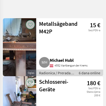
Metallsägeband
15 €
M42P
bez PDV-a
Michael Hubl
4552 Wartberg an der Krems
Radionica / Prerada
6 dana online
Oglas
metala
Schlosserei-
180 €
Geräte
bez PDV-a
Stara cijena
200 €