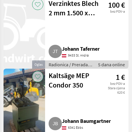
Verzinktes Blech
100 €
2 mm 1.500 x
bez PDV-a
3.000
Johann Taferner
9433 St. Andrä
Radionica / Prerada
5 dana online
Oglas
metala
Kaltsäge MEP
1 €
Condor 350
bez PDV-a
Stara cijena
620 €
Johann Baumgartner
6341 Ebbs