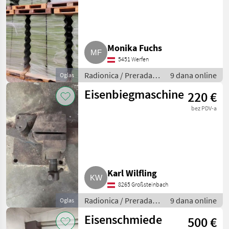
Monika Fuchs
5451 Werfen
Radionica / Prerada
9 dana online
Oglas
metala
Eisenbiegmaschine
220 €
bez PDV-a
Karl Wilfling
8265 Großsteinbach
Radionica / Prerada
9 dana online
Oglas
metala
Eisenschmiede
500 €