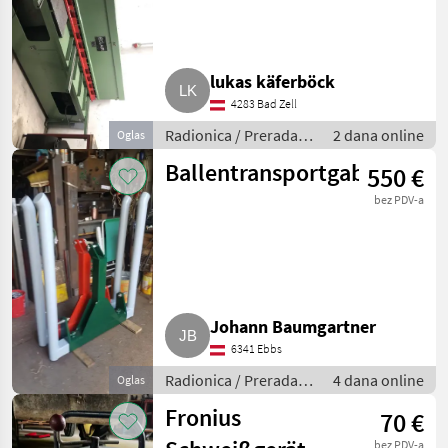
lukas käferböck
4283 Bad Zell
Radionica / Prerada
2 dana online
Oglas
metala
Ballentransportgabel
550 €
bez PDV-a
Johann Baumgartner
6341 Ebbs
Radionica / Prerada
4 dana online
Oglas
metala
Fronius
70 €
bez PDV-a