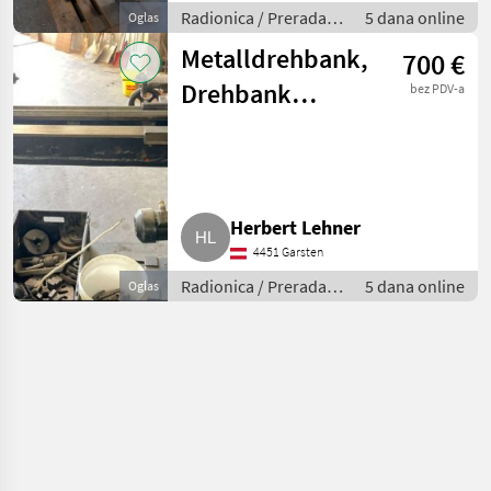
Radionica / Prerada
5 dana online
Oglas
metala
Metalldrehbank,
700 €
Drehbank
bez PDV-a
ERNST DANIA
WIEN
Herbert Lehner
4451 Garsten
Radionica / Prerada
5 dana online
Oglas
metala