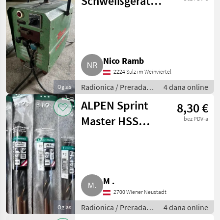
Schweißgerät
Fronius Schweiß
Max 5
Nico Ramb
2224 Sulz im Weinviertel
Radionica / Prerada
4 dana online
Oglas
metala
ALPEN Sprint
8,30 €
Master HSS
bez PDV-a
Bohrer-Set, neu,
Profi-Qualität
M .
2700 Wiener Neustadt
Radionica / Prerada
4 dana online
Oglas
metala