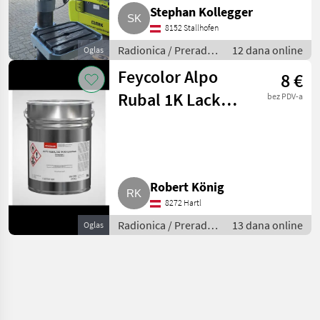
Stephan Kollegger
8152 Stallhofen
Radionica / Prerada
12 dana online
Oglas
metala
Feycolor Alpo
8 €
Rubal 1K Lack
bez PDV-a
342
Robert König
8272 Hartl
Radionica / Prerada
13 dana online
Oglas
metala