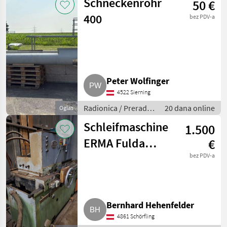
Schneckenrohr
50 €
400
bez PDV-a
Peter Wolfinger
4522 Sierning
Radionica / Prerada
20 dana online
Oglas
metala
Schleifmaschine
1.500
ERMA Fulda
€
ASM-17
bez PDV-a
Bernhard Hehenfelder
4861 Schörfling