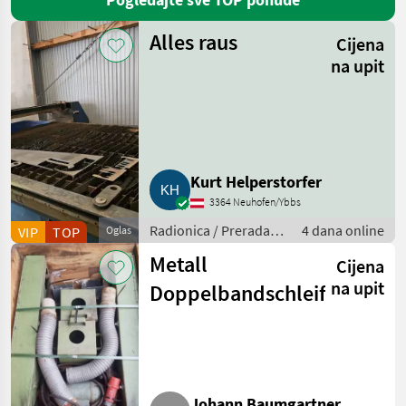
Alles raus
Cijena
na upit
Kurt Helperstorfer
3364 Neuhofen/Ybbs
Radionica / Prerada
4 dana online
VIP
TOP
Oglas
metala
Metall
Cijena
na upit
Doppelbandschleifer
Johann Baumgartner