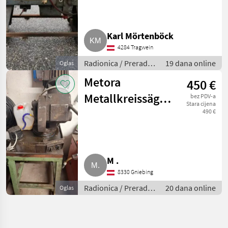
Karl Mörtenböck
4284 Tragwein
Radionica / Prerada
19 dana online
Oglas
metala
Metora
450 €
Metallkreissäge
bez PDV-a
Stara cijena
Typ MKS 300 S
490 €
M .
8330 Gniebing
Radionica / Prerada
20 dana online
Oglas
metala