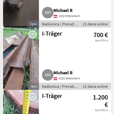
Michael R
4100 Ottensheim
Radionica / Prerada
21 dana online
Oglas
metala
I-Träger
700 €
bez PDV-a
Michael R
4100 Ottensheim
Radionica / Prerada
21 dana online
Oglas
metala
I-Träger
1.200
€
bez PDV-a