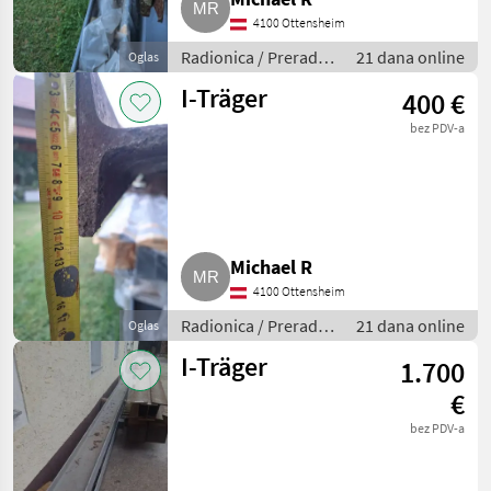
4100 Ottensheim
Radionica / Prerada
21 dana online
Oglas
metala
I-Träger
400 €
bez PDV-a
Michael R
4100 Ottensheim
Radionica / Prerada
21 dana online
Oglas
metala
I-Träger
1.700
€
bez PDV-a