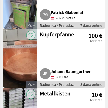
Patrick Glaboniat
9122 St. Kanzian
Radionica / Prerada
7 dana online
Oglas
metala
Kupferpfanne
100 €
bez PDV-a
Johann Baumgartner
6341 Ebbs
Radionica / Prerada
8 dana online
Oglas
metala
Metallkisten
10 €
bez PDV-a