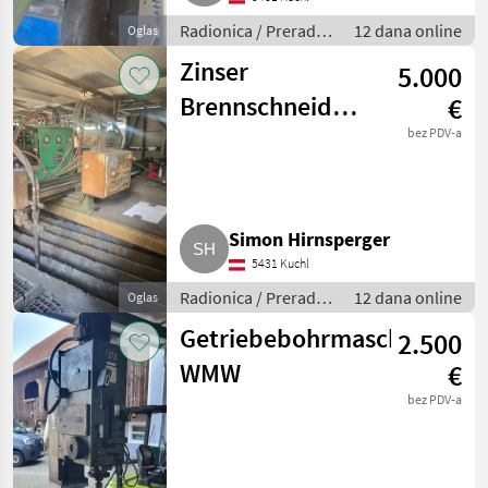
Radionica / Prerada
12 dana online
Oglas
metala
Zinser
5.000
Brennschneidanlage
€
1211
bez PDV-a
Simon Hirnsperger
5431 Kuchl
Radionica / Prerada
12 dana online
Oglas
metala
Getriebebohrmaschine
2.500
WMW
€
bez PDV-a