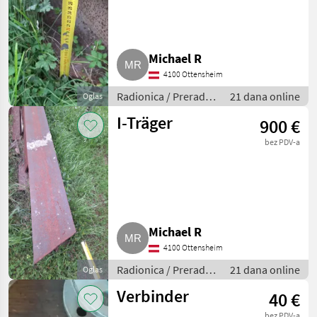
Michael R
4100 Ottensheim
Radionica / Prerada
21 dana online
Oglas
metala
I-Träger
900 €
bez PDV-a
Michael R
4100 Ottensheim
Radionica / Prerada
21 dana online
Oglas
metala
Verbinder
40 €
bez PDV-a