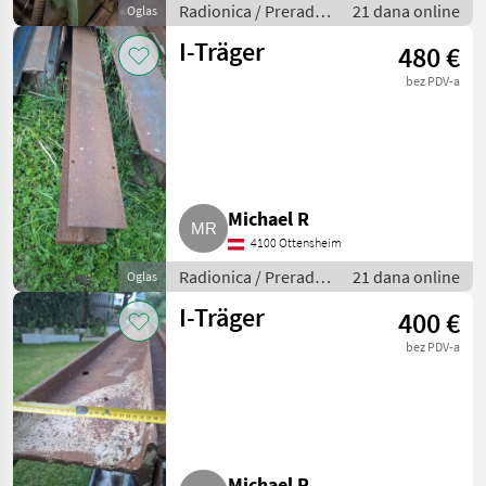
Radionica / Prerada
21 dana online
Oglas
metala
I-Träger
480 €
bez PDV-a
Michael R
4100 Ottensheim
Radionica / Prerada
21 dana online
Oglas
metala
I-Träger
400 €
bez PDV-a
Michael R