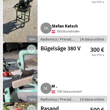
bez PDV-a
Stefan Katsch
5500 Bischofshofen
Radionica / Prerada
14 dana online
Oglas
metala
Bügelsäge 380 V
300 €
bez PDV-a
M .
7350 Oberpullendorf
Radionica / Prerada
14 dana online
Oglas
metala
Rasand
500 €