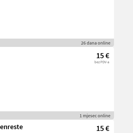
26 dana online
15 €
bez PDV-a
1 mjesec online
enreste
15 €