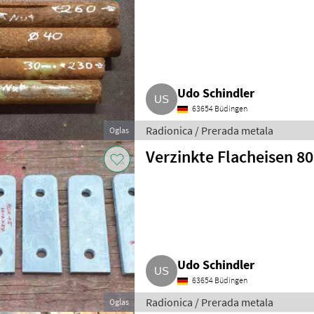
Udo Schindler
63654 Büdingen
Radionica / Prerada metala
Oglas
Verzinkte Flacheisen 80
Udo Schindler
63654 Büdingen
Radionica / Prerada metala
Oglas