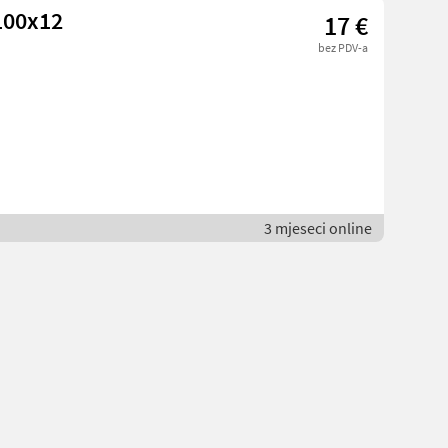
 100x12
17 €
bez PDV-a
3 mjeseci online