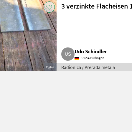
3 verzinkte Flacheisen
Udo Schindler
63654 Büdingen
Radionica / Prerada metala
Oglas