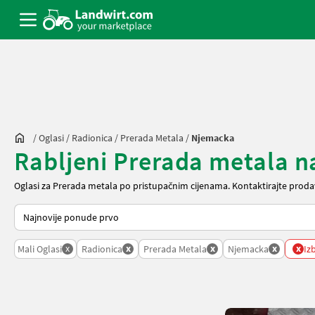
/
Oglasi
/
Radionica
/
Prerada Metala
/
Njemacka
Rabljeni Prerada metala 
Oglasi za Prerada metala po pristupačnim cijenama. Kontaktirajte proda
Tako se sortira na Landwirt.com
x
x
x
x
x
Mali Oglasi
Radionica
Prerada Metala
Njemacka
Izb