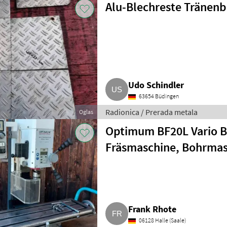
Alu-Blechreste Tränenb
Udo Schindler
63654 Büdingen
Radionica / Prerada metala
Oglas
Optimum BF20L Vario B
Fräsmaschine, Bohrmas
Frank Rhote
06128 Halle (Saale)