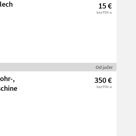
lech
15 €
bez PDV-a
Od jučer
ohr-,
350 €
chine
bez PDV-a