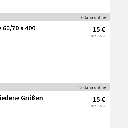
9 dana online
e 60/70 x 400
15 €
bez PDV-a
13 dana online
hiedene Größen
15 €
bez PDV-a