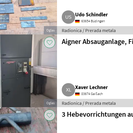
Udo Schindler
63654 Büdingen
Radionica / Prerada metala
Oglas
Aigner Absauganlage, F
Xaver Lechner
83674 Gaißach
Radionica / Prerada metala
Oglas
3 Hebevorrichtungen 