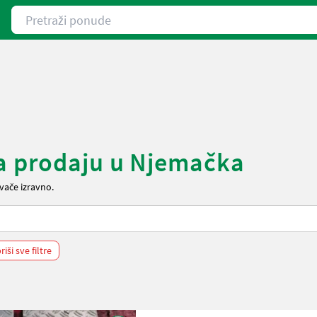
Pretraži ponude
na prodaju u Njemačka
vače izravno.
riši sve filtre