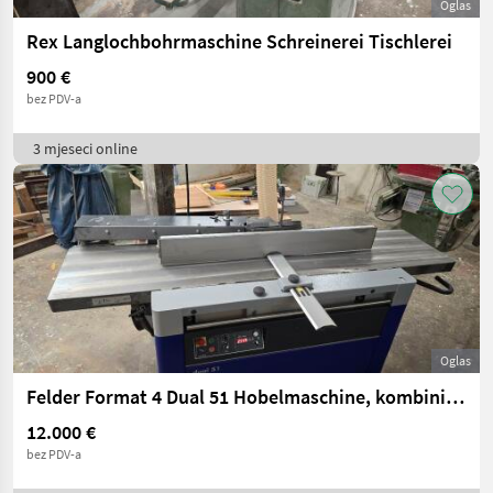
Oglas
Rex Langlochbohrmaschine Schreinerei Tischlerei
900 €
bez PDV-a
3 mjeseci online
Oglas
Felder Format 4 Dual 51 Hobelmaschine, kombiniert, Schreinerei, Dual 51
12.000 €
bez PDV-a