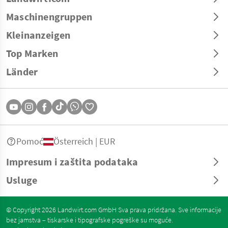
Maschinengruppen
Kleinanzeigen
Top Marken
Länder
Pomoć
Österreich | EUR
Impresum i zaštita podataka
Usluge
© Copyright 2026 Landwirt.com GmbH Sva prava pridržana. Sve informacije
bez jamstva – tiskarske i tipografske pogreške su moguće.