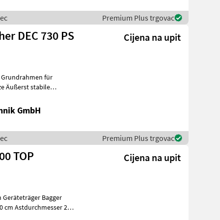
mec
Premium Plus trgovac
her DEC 730 PS
Cijena na upit
m Grundrahmen für
e Äußerst stabile
Armkonstruktion mit verwindungssteifen, innenliegen
chnik GmbH
mec
Premium Plus trgovac
200 TOP
Cijena na upit
n Geräteträger Bagger
 20 cm Astdurchmesser 2