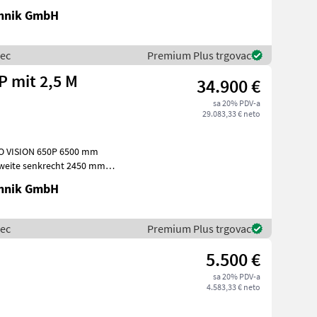
chnik GmbH
mec
Premium Plus trgovac
34.900 €
sa 20% PDV-a
29.083,33 € neto
O VISION 650P 6500 mm
weite senkrecht 2450 mm
5° hyd
chnik GmbH
mec
Premium Plus trgovac
5.500 €
sa 20% PDV-a
4.583,33 € neto