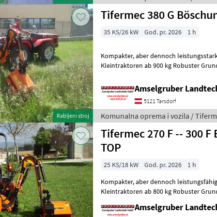
Tifermec 380 G Bösch
35 KS/26 kW
God. pr. 2026
1 h
Kompakter, aber dennoch leistungsstarker Auslegemäher für
Kleintraktoren ab 900 kg Robuster Gr
Stahl Stabile Armkonstruktion mit gebu
Amselgruber Landte
5121 Tarsdorf
Komunalna oprema i vozila / Tifer
Rabljeni stroj
Tifermec 270 F -- 300 F Böschungsmäher
TOP
25 KS/18 kW
God. pr. 2026
1 h
Kompakter, aber dennoch leistungsfähiger Auslegemäher für
Kleintraktoren ab 800 kg Robuster Gr
Stahl Stabile Armkonstruktion mit gebu
Amselgruber Landte