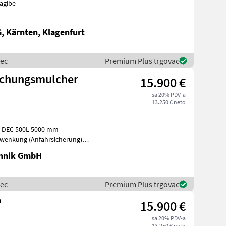
nagibe
 Kärnten, Klagenfurt
mec
Premium Plus trgovac
schungsmulcher
15.900 €
sa 20% PDV-a
13.250 € neto
: DEC 500L 5000 mm
hwenkung (Anfahrsicherung)
r
chnik GmbH
mec
Premium Plus trgovac
P
15.900 €
sa 20% PDV-a
13.250 € neto