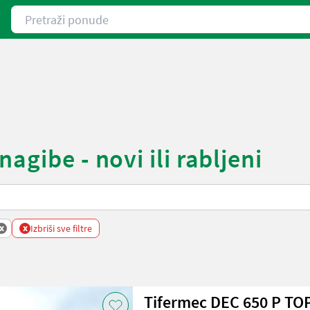
Pretraži ponude
agibe - novi ili rabljeni
x
x
Izbriši sve filtre
Tifermec DEC 650 P T