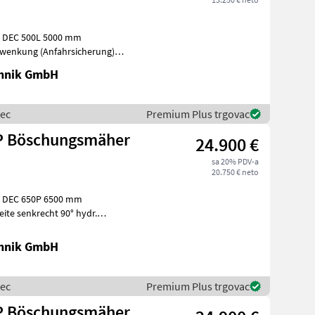
: DEC 500L 5000 mm
hwenkung (Anfahrsicherung)
r
chnik GmbH
mec
Premium Plus trgovac
OP Böschungsmäher
24.900 €
sa 20% PDV-a
20.750 € neto
: DEC 650P 6500 mm
te senkrecht 90° hydr.
hydr.
chnik GmbH
mec
Premium Plus trgovac
OP Böschungsmäher