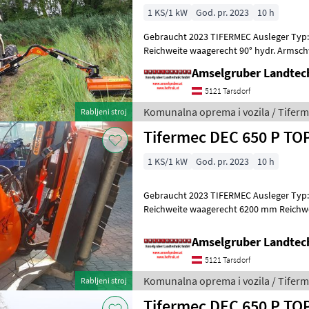
1 KS/1 kW
God. pr. 2023
10 h
Gebraucht 2023 TIFERMEC Ausleger Typ
Reichweite waagerecht 90° hydr. Armsc
180° hydr. Kopfwinkelverstellung Klavie
Amselgruber Landte
5121 Tarsdorf
Komunalna oprema i vozila / Tifer
Rabljeni stroj
Tifermec DEC 650 P T
1 KS/1 kW
God. pr. 2023
10 h
Gebraucht 2023 TIFERMEC Ausleger Typ
Reichweite waagerecht 6200 mm Reichwei
Armschwenkung (Anfahrsicherung) 180° 
Amselgruber Landte
5121 Tarsdorf
Komunalna oprema i vozila / Tifer
Rabljeni stroj
Tifermec DEC 650 P T