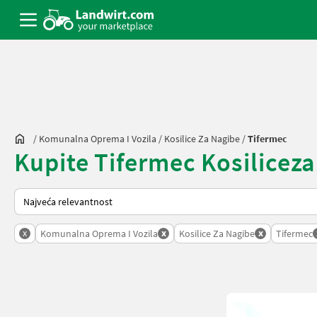
/
Komunalna Oprema I Vozila
/
Kosilice Za Nagibe
/
Tifermec
Kupite Tifermec Kosilicezan
Tako se sortira na Landwirt.com
x
x
x
Komunalna Oprema I Vozila
Kosilice Za Nagibe
Tifermec