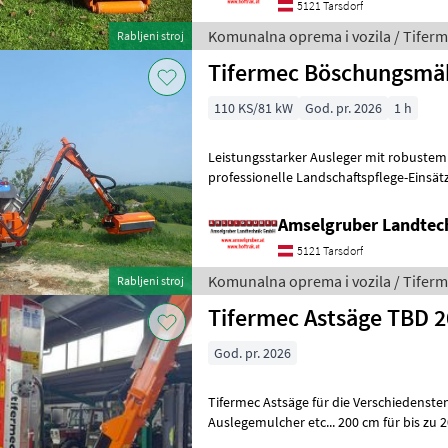
5121 Tarsdorf
Komunalna oprema i vozila / Tifer
Rabljeni stroj
Tifermec Böschungsmä
110 KS/81 kW
God. pr. 2026
1 h
Leistungsstarker Ausleger mit robuste
professionelle Landschaftspflege-Einsätz
Amselgruber Landte
5121 Tarsdorf
Komunalna oprema i vozila / Tifer
Rabljeni stroj
Tifermec Astsäge TBD 
God. pr. 2026
Tifermec Astsäge für die Verschiedenste
Auslegemulcher etc... 200 cm für bis zu
Hydraulikmotoren 4 stück 50 cm Sägebl