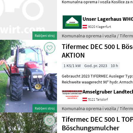
Komunalna oprema i vozila Kosilice za 
Unser Lagerhaus WHG,
9020 Klagenfurt
Komunalna oprema i vozila / Tifer
Rabljeni stroj
Tifermec DEC 500 L Bö
AKTION
1 KS/1 kW
God. pr. 2023
10 h
Gebraucht 2023 TIFERMEC Ausleger Typ
Reichweite waagerecht 90° hydr. Armsc
180° hydr. Kopfwinkelverstellung Klavie
Amselgruber Landte
5121 Tarsdorf
Komunalna oprema i vozila / Tifer
Rabljeni stroj
Tifermec DEC 500 L TO
Böschungsmulcher