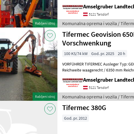
Amselgruber Landte
5121 Tarsdorf
Komunalna oprema i vozila / Tifer
Rabljeni stroj
Tifermec Geovision 650P mit 2,5 M
Vorschwenkung
100 KS/74 kW
God. pr. 2025
20 h
VORFÜHRER TIFERMEC Ausleger Typ: GE
Reichweite waagerecht / 6350 mm Reich
Vorwärtsreichweite des Auslegearms 15
Amselgruber Landte
5121 Tarsdorf
Komunalna oprema i vozila / Tifer
Rabljeni stroj
Tifermec 380G
God. pr. 2012