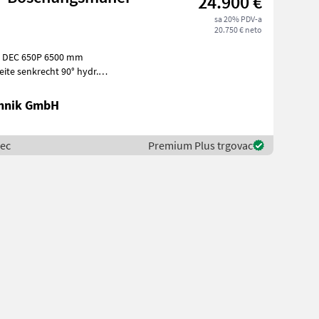
24.900 €
sa 20% PDV-a
20.750 € neto
: DEC 650P 6500 mm
te senkrecht 90° hydr.
hydr.
chnik GmbH
mec
Premium Plus trgovac