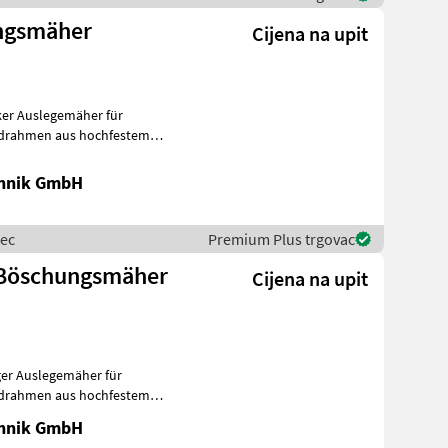
ungsmäher
Cijena na upit
undrahmen aus hochfestem
chsten
chnik GmbH
mec
Premium Plus trgovac
Cijena na upit
undrahmen aus hochfestem
chsten
chnik GmbH