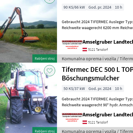
90 KS/66 kW
God. pr. 2024
10 h
Gebraucht 2024 TIFERMEC Ausleger Typ
Reichweite waagerecht 6200 mm Reichwei
Armschwenkung (Anfahrsicherung) 180° 
Amselgruber Landte
5121 Tarsdorf
Komunalna oprema i vozila / Tifer
Rabljeni stroj
Tifermec DEC 500 L TO
Böschungsmulcher
50 KS/37 kW
God. pr. 2024
10 h
Gebraucht 2024 TIFERMEC Ausleger Typ
Reichweite waagerecht 90° hydr. Armsc
180° hydr. Kopfwinkelverstellung Klavie
Amselgruber Landte
5121 Tarsdorf
Komunalna oprema i vozila / Tifer
Rabljeni stroj