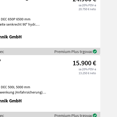
sa 20% PDV-a
20.750 € neto
: DEC 650P 6500 mm
te senkrecht 90° hydr.
hydr.
chnik GmbH
mec
Premium Plus trgovac
P
15.900 €
sa 20% PDV-a
13.250 € neto
: DEC 500L 5000 mm
hwenkung (Anfahrsicherung)
r
chnik GmbH
mec
Premium Plus trgovac