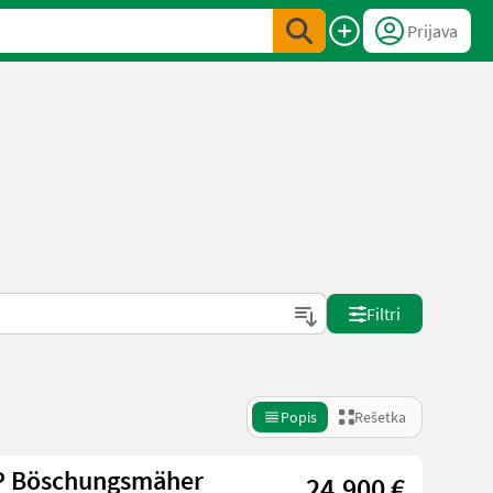
Prijava
Filtri
Popis
Rešetka
OP Böschungsmäher
24.900 €