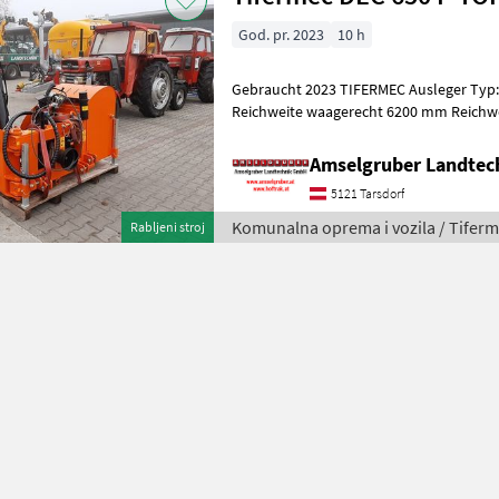
God. pr. 2023
10 h
Gebraucht 2023 TIFERMEC Ausleger Typ
Reichweite waagerecht 6200 mm Reichwei
Armschwenkung (Anfahrsicherung) 180° 
Amselgruber Landte
5121 Tarsdorf
Komunalna oprema i vozila / Tifer
Rabljeni stroj