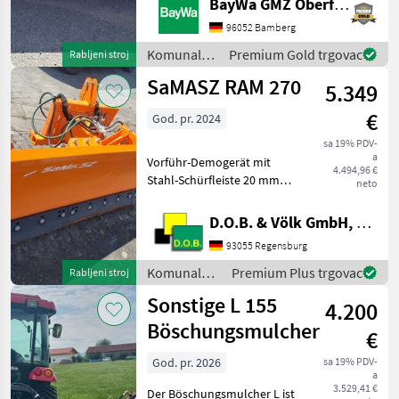
BayWa GMZ Oberfranken
trgovaca
oglasi
DUPLEX VA1 ELEKTRISCHE
STREUBILDVERSTELLUNG
96052 Bamberg
(ESB)1 ELEKTRISCHE
Komunalna
Premium Gold trgovac
Rabljeni stroj
STREUKONTROLLE (ESK)1
oprema i
SaMASZ RAM 270
ERSTMONTAGE AM
5.349
vozila /
FAHRZEUG1 KUPPL
Kugelmann
€
God. pr. 2024
sa 19% PDV-
a
Vorführ-Demogerät mit
4.494,96 €
Stahl-Schürfleiste 20 mm
neto
Anbaurahmen Kat. I und II
PSV Gleitkufensatz
D.O.B. & Völk GmbH, Filiale Regensburg
Standard Komunalna
93055 Regensburg
oprema i vozila Zimska
oprema
Komunalna
Premium Plus trgovac
Rabljeni stroj
oprema i
Sonstige L 155
4.200
vozila /
Samasz
Böschungsmulcher
€
God. pr. 2026
sa 19% PDV-
a
3.529,41 €
Der Böschungsmulcher L ist