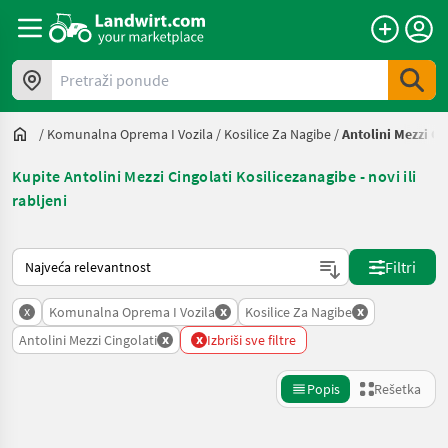
Pretraži ponude
/
Komunalna Oprema I Vozila
/
Kosilice Za Nagibe
/
Antolini Mezzi Ci
Kupite Antolini Mezzi Cingolati Kosilicezanagibe - novi ili
rabljeni
Tako se sortira na Landwirt.com
Filtri
x
x
x
Komunalna Oprema I Vozila
Kosilice Za Nagibe
x
x
Antolini Mezzi Cingolati
Izbriši sve filtre
Popis
Rešetka