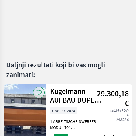
ODABERITE
KATEGORIJU
Antolini Mezzi Cingolati
Tifermec
Bluebird
MDB
Daljnji rezultati koji bi vas mogli
Greentec
zanimati:
Jack
Kugelmann
29.300,18
Prikaži
AUFBAU DUPLEX
€
sve
3,2 M³
(36)
God. pr. 2024
sa 19% PDV-
a
24.622 €
MARKETPLACE
1 ARBEITSSCHEINWERFER
neto
MODUL 701
Ponude
Mali
AUFSTIEGSLEITER A
Marketplace