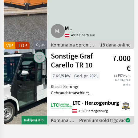
M .
4831 Obertraun
Komunalna oprema i
18 dana online
VIP
TOP
Oglas
vozila / Rasipači za
Sonstige Graf
7.000
sol
Carello TR 10
€
7 KS/5 kW
God. pr. 2021
sa PDV-om
6.194,69 €
neto
Klassifizierung:
Gebrauchtmaschine;
Seriennummer/Fahrgestellnummer:
LTC - Herzogenburg
L0JEBAD01M1009430;
Anzahl Vorbesitzer: 1;
3130 Herzogenburg
Weitere
Komunalna
Premium Gold trgovac
Rabljeni stroj
Maschinenmerkmale: Mit
oprema i
europäischer Straßenzula
vozila /