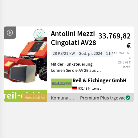
Precizirajte
pretragu
Antolini Mezzi
33.769,82
Kategorija
Država
Filtri
4
Cingolati AV28
€
28 KS/21 kW
God. pr. 2024
1 h
sa 19% PDV-
Prikaži 1
TRENUTNA
Poništi
a
STAZA
rezultata
28.378 €
Mit der Funksteuerung
neto
Općinska
können Sie die AV 28 aus bis
tehnologija
zu 100 Metern Entfernung
Reil & Eichinger GmbH
Komunalna
sicher steuern. Die AV28 ist
Oprema I
die ideale Forstraupe mit
93149 Nittenau
Vozila
Mulcher, ihr Mulchgerät hat
Komunalna
Premium Plus trgovac
Nova mašina
Kosilice
eine A
oprema i
Za
Nagibe
vozila /
Antolini
Antolini
Mezzi
Mezzi
Cingolati
Cingolati