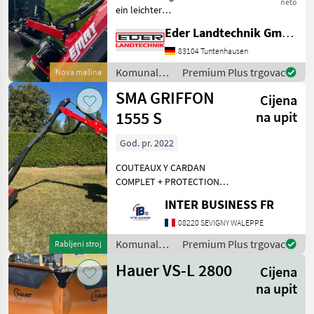
neto
ein leichter
Schlegelmulcher mit
Eder Landtechnik GmbH
Parallelogrammführung
und die ideale Lösung für
83104 Tuntenhausen
Traktoren mit geringerer
Komunalna
Premium Plus trgovac
Nova mašina
Leistung (Ab 25 PS). Er
oprema i
SMA GRIFFON
eignet s
Cijena
vozila /
Sonstige
1555 S
na upit
God. pr. 2022
COUTEAUX Y CARDAN
COMPLET + PROTECTION
BOITIER DE COMMANDE 82
INTER BUSINESS FR
HEURES Komunalna
oprema i vozila Kosilice za
08220 SEVIGNY WALEPPE
nagibe
Komunalna
Premium Plus trgovac
Rabljeni stroj
oprema i
Hauer VS-L 2800
Cijena
vozila /
Cosma
na upit