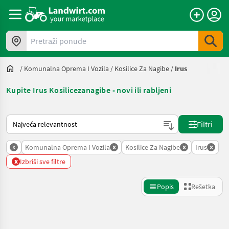
Pretraži ponude
/
Komunalna Oprema I Vozila
/
Kosilice Za Nagibe
/
Irus
Kupite Irus Kosilicezanagibe - novi ili rabljeni
Tako se sortira na Landwirt.com
Filtri
x
x
x
x
Komunalna Oprema I Vozila
Kosilice Za Nagibe
Irus
x
Izbriši sve filtre
Popis
Rešetka