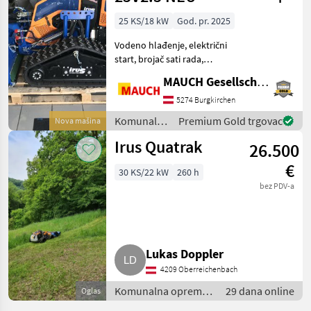
25 KS/18 kW
God. pr. 2025
Vodeno hlađenje, električni
start, brojač sati rada,
nadzor ulja i temperature
MAUCH Gesellschaft m.b.H. & Co.KG
Kubota 3-cilindrični dizelski
motor visokog okretnog
5274 Burgkirchen
momenta Reverzibilni
Komunalna
Premium Gold trgovac
Nova mašina
ventilator z
oprema i
Irus Quatrak
26.500
vozila / Irus
€
30 KS/22 kW
260 h
bez PDV-a
Lukas Doppler
4209 Oberreichenbach
Komunalna oprema i
29 dana online
Oglas
vozila / Kosilice za