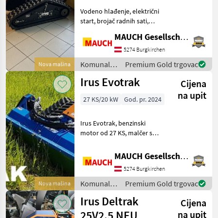
Vodeno hlađenje, električni
start, brojač radnih sati,
nadzor ulja i temperature
MAUCH Gesellschaft m.b.H. & Co.KG
Kubota 3-cilindrični dizel
motor visokog okretnog
5274 Burgkirchen
momenta Reverzibilni
Komunalna
Premium Gold trgovac
Nova mašina
ventilator
oprema i
Irus Evotrak
Cijena
vozila / Irus
na upit
27 KS/20 kW
God. pr. 2024
Irus Evotrak, benzinski
motor od 27 KS, malčer s
radnom širinom od 100 cm
Vrsta čekića: Tarup čekići,
MAUCH Gesellschaft m.b.H. & Co.KG
Hlađenje ulja Komunalna
5274 Burgkirchen
oprema i vozila Kosilice za
nagibe
Komunalna
Premium Gold trgovac
Nova mašina
oprema i
Irus Deltrak
Cijena
vozila / Irus
25V2.5 NEU
na upit