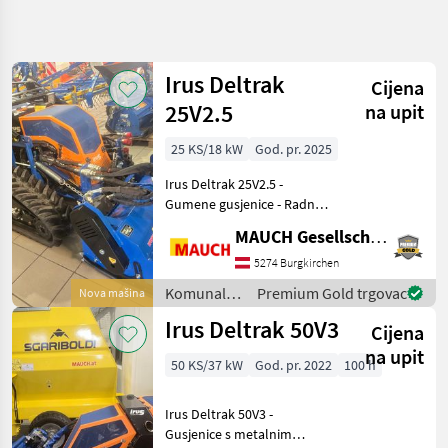
Precizirajte
pretragu
Irus Deltrak
Cijena
Kategorija
Država
Filtri
4
25V2.5
na upit
25 KS/18 kW
God. pr. 2025
Prikaži 7
TRENUTNA
Poništi
STAZA
rezultata
Irus Deltrak 25V2.5 -
Općinska
Gumene gusjenice - Radna
tehnologija
svjetla - Hidraulično
MAUCH Gesellschaft m.b.H. & Co.KG
Komunalna
plivajuće podešavanje
Oprema I
položaja - Hidraulično
5274 Burgkirchen
Vozila
proširenje traga
Komunalna
Premium Gold trgovac
Nova mašina
Kosilice
Komunalna oprema i vozila
oprema i
Za
Irus Deltrak 50V3
Kosili
Cijena
Nagibe
vozila / Irus
na upit
Irus
50 KS/37 kW
God. pr. 2022
100 h
ODABERITE
Irus Deltrak 50V3 -
KATEGORIJU
Gusjenice s metalnim