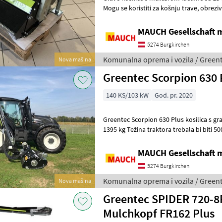
Mogu se koristiti za košnju trave, obrezivanje živice i održavanje živice.
Standardne značajke:
MAUCH Gesellschaft m
5274 Burgkirchen
Komunalna oprema i vozila / Green
Nova mašina
Greentec Scorpion 630 
140 KS/103 kW
God. pr. 2020
Greentec Scorpion 630 Plus kosilica s granom Doseg: 6, 30 m
1395 kg Težina traktora trebala bi biti 5000 kg Sustav ruke -
sustav ruke, dvostruka fun
MAUCH Gesellschaft m
5274 Burgkirchen
Komunalna oprema i vozila / Green
Nova mašina
Greentec SPIDER 720-8
Mulchkopf FR162 Plus