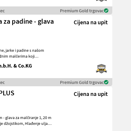
tec
Premium Gold trgovac
a za padine - glava
Cijena na upit
ažnim malčerima koji
.b.H. & Co.KG
tec
Premium Gold trgovac
 PLUS
Cijena na upit
je džojstikom, Hlađenje ulja,