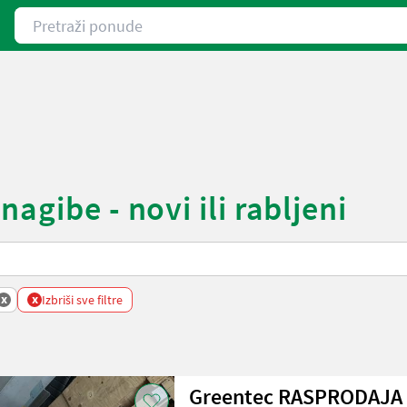
Pretraži ponude
agibe - novi ili rabljeni
x
x
Izbriši sve filtre
Greentec RASPRODAJA