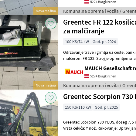
5274 Burgkirchen
Komunalna oprema i vozila / Green
Nova mašina
Greentec FR 122 kosilic
za malčiranje
100 KS/74 kW
God. pr. 2024
Održavanje trave i grmlja uz ceste, bankine, jarke i padine s našom
malčerom FR 122. Stroj je opremljen sn
usitnjavaju gustu travu, male grane i
MAUCH Gesellschaft m
5274 Burgkirchen
Komunalna oprema i vozila / Green
Nova mašina
Greentec Scorpion 730
150 KS/110 kW
God. pr. 2025
Greentec Scorpion 730 PLUS, doseg 7, 5 m - glava za malčiranje 1, 20 m
Vrsta čekića: Y nož, Rukovanje: Upravljan
Valjak, Podešavanje haube Kom