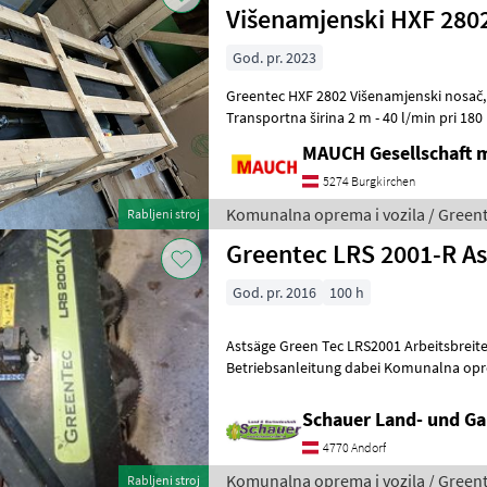
Višenamjenski HXF 2802 
God. pr. 2023
Greentec HXF 2802 Višenamjenski nosač, lijevi - Radna širina 2, 2 m 
Transportna širina 2 m - 40 l/min pri 180 bara - 150 kg - M
podešavanje između transp
MAUCH Gesellschaft m
5274 Burgkirchen
Komunalna oprema i vozila / Green
Rabljeni stroj
Greentec LRS 2001-R A
God. pr. 2016
100 h
Astsäge Green Tec LRS2001 Arbeitsbreite 2m Bj 2016 Wenig gebraucht
Betriebsanleitung dabei
Schauer Land- und G
4770 Andorf
Komunalna oprema i vozila / Green
Rabljeni stroj