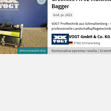
Bagger
God. pr. 2023
VOGT Profitechnik aus Schmallenberg – I
professionelle Landschaftspflegetechnik = Mehrere VOGT-Standorte 
100 Servicepartner in Deutsch
VOGT GmbH & Co. KG
57392 Schmallenberg
Komunalna oprema i vozila / Green
demonstracijski stroj