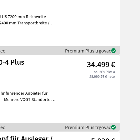
PLUS 7200 mm Reichweite
 2400 mm Transportbreite /
tec
Premium Plus trgovac
-4 Plus
34.499 €
sa 19% PDV-a
28.990,76 € neto
hr führender Anbieter für
+
tec
Premium Plus trgovac
pf für Ausleger /