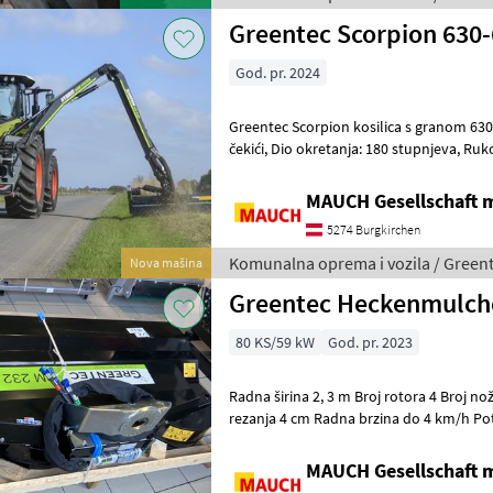
Greentec Scorpion 630-
God. pr. 2024
Greentec Scorpion kosilica s granom 630
čekići, Dio okretanja: 180 stupnjeva, Ruk
džojstikom, Hlađenje ulja Komunalna o
MAUCH Gesellschaft m
5274 Burgkirchen
Komunalna oprema i vozila / Green
Nova mašina
Greentec Heckenmulch
80 KS/59 kW
God. pr. 2023
Radna širina 2, 3 m Broj rotora 4 Broj no
rezanja 4 cm Radna brzina do 4 km/h Potre
dvostruko djelovanje + 1
MAUCH Gesellschaft m