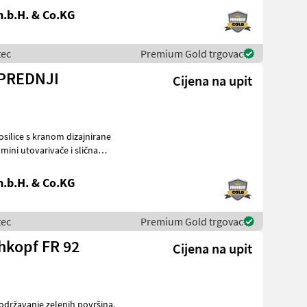
.b.H. & Co.KG
tec
Premium Gold trgovac
 PREDNJI
Cijena na upit
.b.H. & Co.KG
tec
Premium Gold trgovac
hkopf FR 92
Cijena na upit
održavanje zelenih površina.