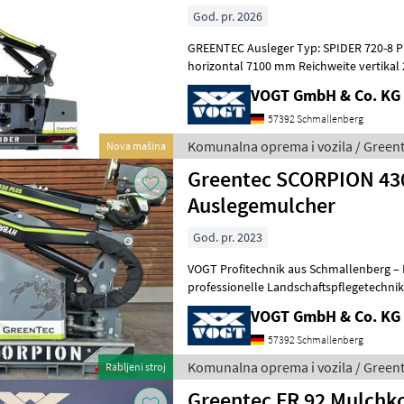
God. pr. 2026
GREENTEC Ausleger Typ: SPIDER 720-8 
horizontal 7100 mm Reichweite vertikal
HYBRID-Armsystem mit Doppelfunktion
VOGT GmbH & Co. KG
57392 Schmallenberg
Komunalna oprema i vozila / Green
Nova mašina
Greentec SCORPION 430
Auslegemulcher
God. pr. 2023
VOGT Profitechnik aus Schmallenberg – I
professionelle Landschaftspflegetechnik = Mehrere VOGT-Standorte 
100 Servicepartner in Deutsch
VOGT GmbH & Co. KG
57392 Schmallenberg
Komunalna oprema i vozila / Green
Rabljeni stroj
Greentec FR 92 Mulchko