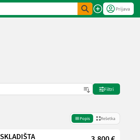
Prijava
Filtri
Popis
Rešetka
 SKLADIŠTA
3.800 €