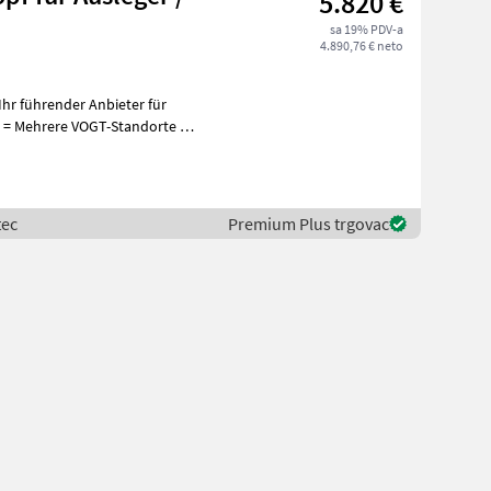
5.820 €
sa 19% PDV-a
4.890,76 € neto
hr führender Anbieter für
+
tec
Premium Plus trgovac