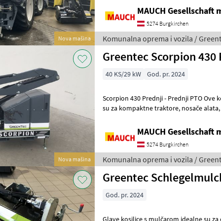
MAUCH Gesellschaft m
5274 Burgkirchen
Komunalna oprema i vozila / Green
Nova mašina
Greentec Scorpion 430
40 KS/29 kW
God. pr. 2024
Scorpion 430 Prednji - Prednji PTO Ove kosilice s kranom dizajnirane
su za kompaktne traktore, nosače alata, mini utovarivače i slična
vozila. Koriste ih građevins
MAUCH Gesellschaft m
5274 Burgkirchen
Komunalna oprema i vozila / Green
Nova mašina
Greentec Schlegelmulc
God. pr. 2024
Glave kosilice s mulčarom idealne su za 