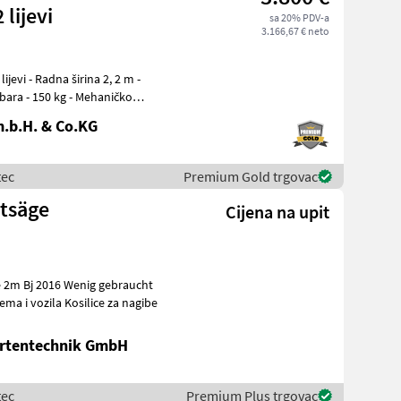
lijevi
sa 20% PDV-a
3.166,67 € neto
-
ehaničko
.b.H. & Co.KG
tec
Premium Gold trgovac
stsäge
Cijena na upit
 Komunalna oprema i vozila Kosilice za nagibe
artentechnik GmbH
tec
Premium Plus trgovac