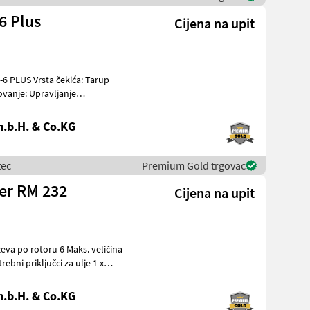
6 Plus
Cijena na upit
-6 PLUS Vrsta čekića: Tarup
ovanje: Upravljanje
pre
.b.H. & Co.KG
tec
Premium Gold trgovac
er RM 232
Cijena na upit
ževa po rotoru 6 Maks. veličina
bni priključci za ulje 1 x
.b.H. & Co.KG