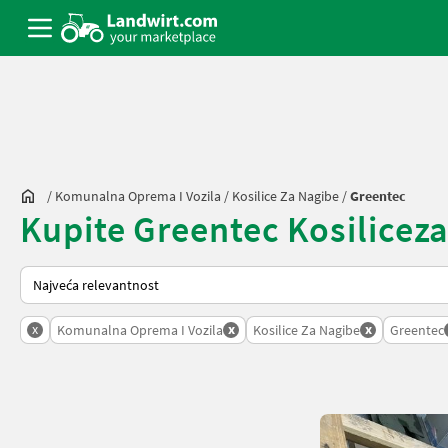
/
Komunalna Oprema I Vozila
/
Kosilice Za Nagibe
/
Greentec
Kupite Greentec Kosilicezan
Tako se sortira na Landwirt.com
x
x
x
Komunalna Oprema I Vozila
Kosilice Za Nagibe
Greentec