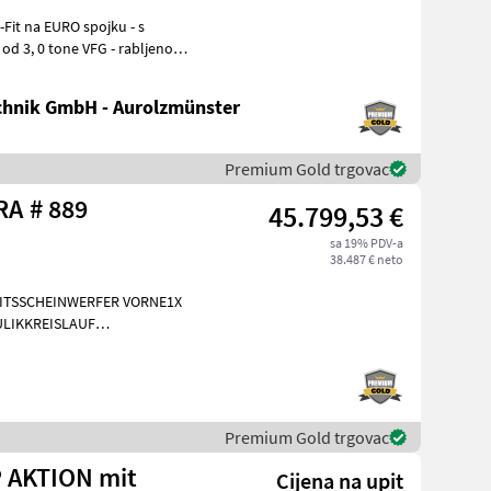
e VFG - rabljeno
hnik GmbH - Aurolzmünster
Premium Gold trgovac
Sonstige G 2700 HD X-TRA # 889
45.799,53 €
sa 19% PDV-a
38.487 € neto
EITSSCHEINWERFER VORNE1X
LIKKREISLAUF
INIGUNG BRD 20
Premium Gold trgovac
P AKTION mit
Cijena na upit