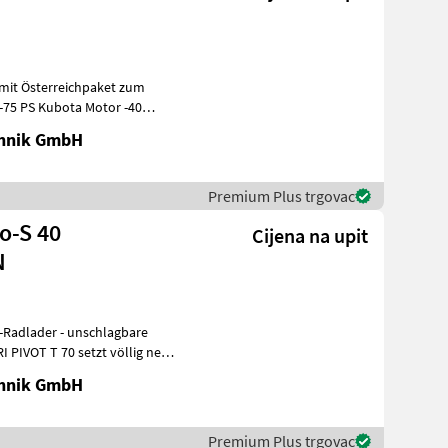
 mit Österreichpaket zum
) -75 PS Kubota Motor -40
chnik GmbH
Premium Plus trgovac
io-S 40
Cijena na upit
N
p-Radlader - unschlagbare
 PIVOT T 70 setzt völlig neue
chnik GmbH
Premium Plus trgovac