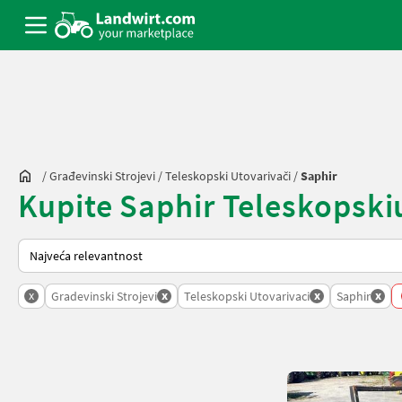
/
Građevinski Strojevi
/
Teleskopski Utovarivači
/
Saphir
Kupite Saphir Teleskopskiut
Tako se sortira na Landwirt.com
x
x
x
x
Gradevinski Strojevi
Teleskopski Utovarivaci
Saphir