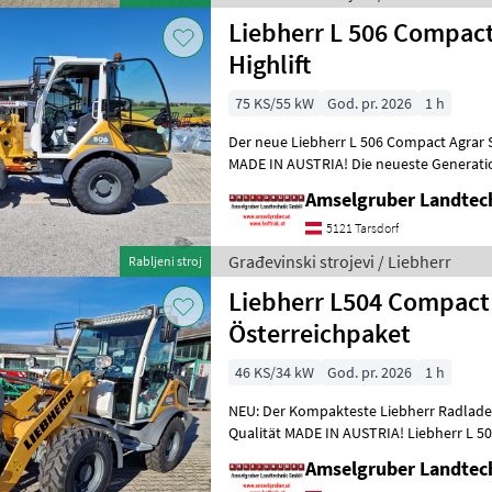
Liebherr L 506 Compact
Highlift
75 KS/55 kW
God. pr. 2026
1 h
Der neue Liebherr L 506 Compact Agrar 
MADE IN AUSTRIA! Die neueste Generati
ist da. Zusätzlich zur bereit
Amselgruber Landte
5121 Tarsdorf
Građevinski strojevi / Liebherr
Rabljeni stroj
Liebherr L504 Compact
Österreichpaket
46 KS/34 kW
God. pr. 2026
1 h
NEU: Der Kompakteste Liebherr Radlade
Qualität MADE IN AUSTRIA! Liebherr L 
Agrarpaket & Top Ausstattung zum Aktio
Amselgruber Landte