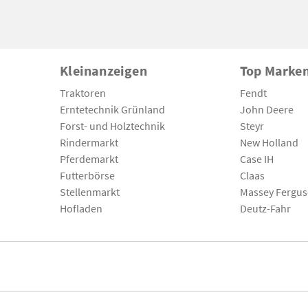
Kleinanzeigen
Top Marke
Traktoren
Fendt
Erntetechnik Grünland
John Deere
Forst- und Holztechnik
Steyr
Rindermarkt
New Holland
Pferdemarkt
Case IH
Futterbörse
Claas
Stellenmarkt
Massey Fergu
Hofladen
Deutz-Fahr