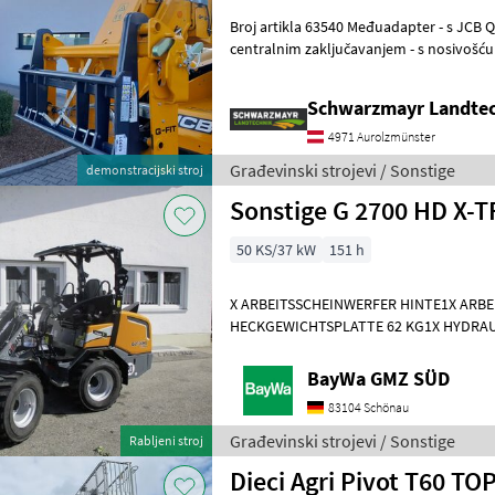
Broj artikla 63540 Međuadapter - s JCB Q-Fit na EURO spojku - s
centralnim zaključavanjem - s nosivošću od 3, 0 ton
Prodajni tim tvrtke Schwarzmayr
Schwarzmayr Landtec
4971 Aurolzmünster
Građevinski strojevi / Sonstige
demonstracijski stroj
50 KS/37 kW
151 h
X ARBEITSSCHEINWERFER HINTE1X ARB
HECKGEWICHTSPLATTE 62 KG1X HYDRAU
DPPPEL31X15.50-15 SKIDDATENBESCHE
KMDRUCKFREIER
BayWa GMZ SÜD
83104 Schönau
Građevinski strojevi / Sonstige
Rabljeni stroj
Dieci Agri Pivot T60 TO