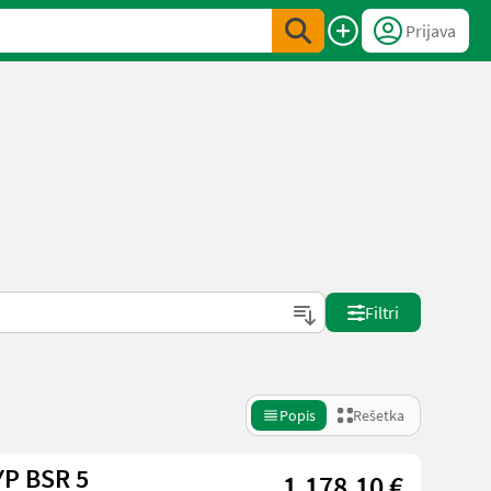
Prijava
Filtri
Popis
Rešetka
YP BSR 5
1.178,10 €