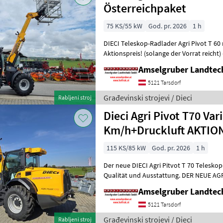
Österreichpaket
75 KS/55 kW
God. pr. 2026
1 h
DIECI Teleskop-Radlader Agri Pivot T 60
Aktionspreis! (solange der Vorrat reicht
Km/h Höchstgeschwindigkeit -Hubh
Amselgruber Landte
5121 Tarsdorf
Građevinski strojevi / Dieci
Rabljeni stroj
Dieci Agri Pivot T70 Var
Km/h+Druckluft AKTIO
115 KS/85 kW
God. pr. 2026
1 h
Der neue DIECI Agri Pitvot T 70 Telesko
Qualität und Ausstattung. DER NEUE AGRI
Maßstäbe im Teleskop-Radladers
Amselgruber Landte
5121 Tarsdorf
Građevinski strojevi / Dieci
Rabljeni stroj