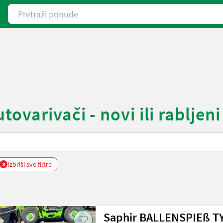
Pretraži ponude
ovarivači - novi ili rabljeni
x
Izbriši sve filtre
Saphir BALLENSPIEß T