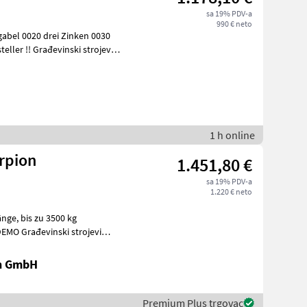
sa 19% PDV-a
990 € neto
abel 0020 drei Zinken 0030
ski strojevi
1 h online
orpion
1.451,80 €
sa 19% PDV-a
1.220 € neto
en GmbH
Premium Plus trgovac