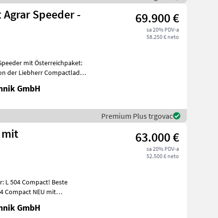
 Agrar Speeder -
69.900 €
sa 20% PDV-a
58.250 € neto
Speeder mit Österreichpaket:
on der Liebherr Compactlader
chnik GmbH
Premium Plus trgovac
 mit
63.000 €
sa 20% PDV-a
52.500 € neto
r: L 504 Compact! Beste
504 Compact NEU mit
nspreis.
chnik GmbH