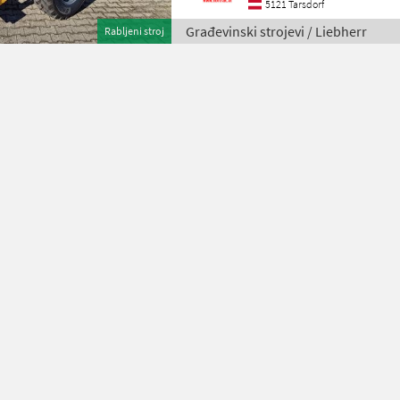
5121 Tarsdorf
Građevinski strojevi / Liebherr
Rabljeni stroj