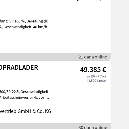
21 dana online
KOPRADLADER
49.385 €
sa 19% PDV-a
41.500 € neto
ertrieb GmbH & Co. KG
30 dana online