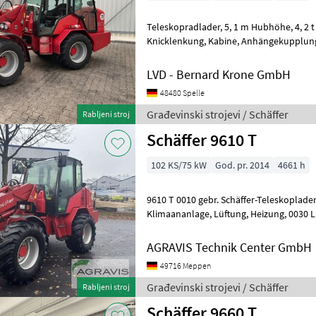
Teleskopradlader, 5, 1 m Hubhöhe, 4, 2 t Hubkraft, Hydrostat 20 km/h,
Knicklenkung, Kabine, Anhängekupplung, Klimaanlage, Wendelüfter,
Schwingungstilgung, Aufnahme:Sch
LVD - Bernard Krone GmbH
48480 Spelle
Građevinski strojevi / Schäffer
Rabljeni stroj
Schäffer 9610 T
102 KS/75 kW
God. pr. 2014
4661 h
9610 T 0010 gebr. Schäffer-Teleskoplade
Klimaananlage, Lüftung, Heizung, 0030 Luftsitz, Radio,
Heckscheibenwischer, 0040 Arbe
AGRAVIS Technik Center GmbH
49716 Meppen
Građevinski strojevi / Schäffer
Rabljeni stroj
Schäffer 9660 T