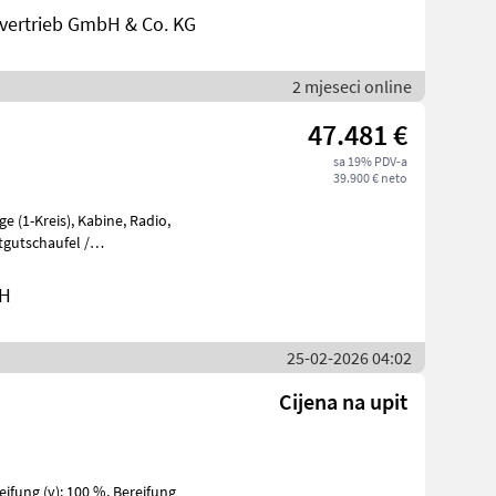
ertrieb GmbH & Co. KG
2 mjeseci online
47.481 €
sa 19% PDV-a
39.900 € neto
e
bH
25-02-2026 04:02
Cijena na upit