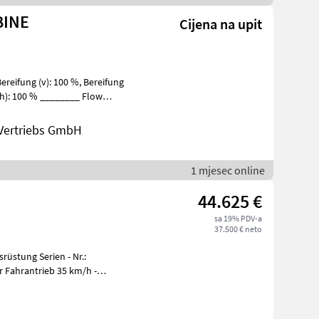
BINE
Cijena na upit
Vertriebs GmbH
1 mjesec online
44.625 €
sa 19% PDV-a
37.500 € neto
üstung Serien - Nr.:
ge