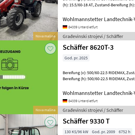
(h): 15.5/60-18 AT, Zustand-Bereifung (h): 100 % ________ 104-0011-
004 Zahnradpumpe verstär
Wohlmannstetter Landtechnik-
84339 Unterdietfurt
Građevinski strojevi / Schäffer
Nova mašina
Schäffer 8620T-3
God. pr. 2025
Bereifung (v): 500/60-22.5 RIDEMAX, Zustand-Bereifung (v): 100 %,
Bereifung (h): 500/60-22.5 RIDEMAX, Zustand-Bereifung (h): 100 %
________ 104-0008-035 Kofferge
Wohlmannstetter Landtechnik-
84339 Unterdietfurt
Građevinski strojevi / Schäffer
Nova mašina
Schäffer 9330 T
130 KS/96 kW
God. pr. 2009
6752 h