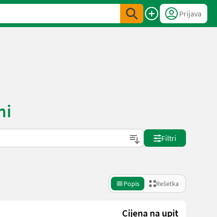
Prijava
ni
Filtri
Popis
Rešetka
Cijena na upit