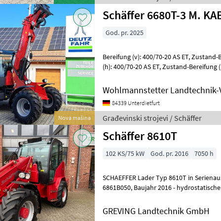
Schäffer 6680T-3 M. KA
God. pr. 2025
Bereifung (v): 400/70-20 AS ET, Zustand-Bereifung (v): 100 %, Bereifung
(h): 400/70-20 AS ET, Zustand-Bereifung (h): 100 % ________ Flow
Sharing Paket Feststellr
Wohlmannstetter Landtechnik-
84339 Unterdietfurt
Građevinski strojevi / Schäffer
Nova mašina
Schäffer 8610T
102 KS/75 kW
God. pr. 2016
7050 h
SCHAEFFER Lader Typ 8610T in Serienausr
6861B050, Baujahr 2016 - hydrostatischer Fahrantrieb 35 km/h -
Kabine mit Radio und Klimaanlage - luft
GREVING Landtechnik GmbH