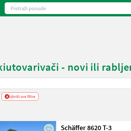
Pretraži ponude
utovarivači - novi ili rablje
x
Izbriši sve filtre
Schäffer 8620 T-3