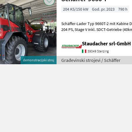
204 KS/150 kW
God. pr. 2023
790 h
Schäffer-Lader Typ 9660T-2 mit Kabine Deutz Motor TCD 5.2 150 KW =
204 PS, Stage V inkl. SDCT-Getriebe (40km/h) und
Schwingungsdämpfer Koffergewicht 330 
Staudacher srl-GmbH
39049 Sterzing
Građevinski strojevi / Schäffer
demonstracijski stroj