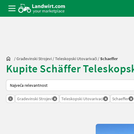
/
Građevinski Strojevi
/
Teleskopski Utovarivači
/
Schaeffer
Kupite Schäffer Teleskopski
Tako se sortira na Landwirt.com
x
x
x
x
Gradevinski Strojevi
Teleskopski Utovarivaci
Schaeffer