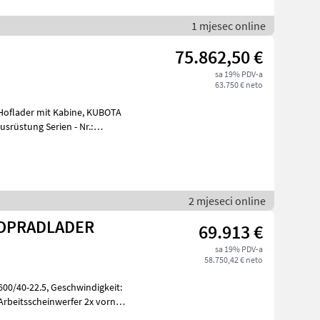
1 mjesec online
75.862,50 €
sa 19% PDV-a
63.750 € neto
der mit Kabine, KUBOTA
usrüstung Serien - Nr.:
2 mjeseci online
KOPRADLADER
69.913 €
sa 19% PDV-a
58.750,42 € neto