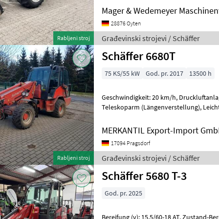
Mager & Wedemeyer Maschinenv
28876 Oyten
Građevinski strojevi / Schäffer
Rabljeni stroj
Schäffer 6680T
75 KS/55 kW
God. pr. 2017
13500 h
Geschwindigkeit: 20 km/h, Druckluftanlage (1-Kreis), Kabine, Radio,
Teleskoparm (Längenverstellung), Leichtgutschaufel /
Schüttgutschaufel ________ mit Schauf
MERKANTIL Export-Import Gm
17094 Pragsdorf
Građevinski strojevi / Schäffer
Rabljeni stroj
Schäffer 5680 T-3
God. pr. 2025
Bereifung (v): 15.5/60-18 AT, Zustand-Bereifung (v): 100 %, Bereifung