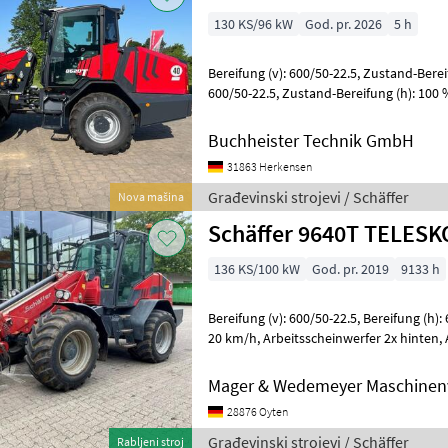
130 KS/96 kW
God. pr. 2026
5 h
Bereifung (v): 600/50-22.5, Zustand-Bereifung (v): 100 %, Bereifung (h):
600/50-22.5, Zustand-Bereifung (h): 100 %, Geschwindigkeit: 40 km/h,
Tragkraft: 4200 kg
Buchheister Technik GmbH
31863 Herkensen
Građevinski strojevi / Schäffer
Nova mašina
Schäffer 9640T TELES
136 KS/100 kW
God. pr. 2019
9133 h
Bereifung (v): 600/50-22.5, Bereifung (h): 600/50-22.5, Geschwindigkeit:
20 km/h, Arbeitsscheinwerfer 2x hinten, Arbeitsscheinwerfer 4x vorn,
Allrad, Kabine,
Mager & Wedemeyer Maschinenv
28876 Oyten
Građevinski strojevi / Schäffer
Rabljeni stroj