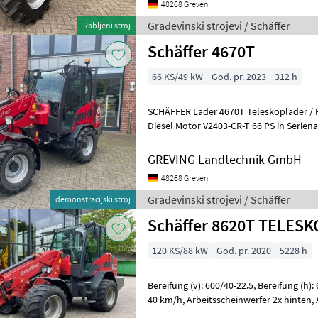
48268 Greven
Građevinski strojevi / Schäffer
Rabljeni stroj
Schäffer 4670T
66 KS/49 kW
God. pr. 2023
312 h
SCHÄFFER Lader 4670T Teleskoplader / Hofla
Diesel Motor V2403-CR-T 66 PS in Seriena
3469C028, Baujahr 2023 - druckloser
GREVING Landtechnik GmbH
48268 Greven
Građevinski strojevi / Schäffer
demonstracijski stroj
Schäffer 8620T TELES
120 KS/88 kW
God. pr. 2020
5228 h
Bereifung (v): 600/40-22.5, Bereifung (h): 600/40-22.5, Geschwindigkeit:
40 km/h, Arbeitsscheinwerfer 2x hinten, Arbeitsscheinwerfer 2x vorn,
Allrad, Kabine,