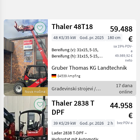
Precizirajte
pretragu
Thaler 48T18
59.488
Kategorija
Država
Filtri
4
€
48 KS/35 kW
God. pr. 2025
180 cm
sa 19% PDV-
Prikaži 5
TRENUTNA
Bereifung (v): 31x15, 5-15,
Poništi
a
STAZA
rezultata
Bereifung (h): 31x15, 5-15,
49.989,92 €
neto
Geschwindigkeit: 20 km/h,
Izgradnja
Gruber Thomas KG Landtechnik
Leergewicht: 3350 kg,
Gradevinski
Gesamtgewicht: 3350 kg,
84539 Ampfing
Strojevi
Arbeitsscheinwerfer 2x
Teleskopski
17 dana
hinten, Ar
Građevinski strojevi /
Utovarivaci
online
Nova mašina
Thaler
Thaler
Thaler 2838 T
44.958
DPF
ODABERITE
€
KATEGORIJU
39 KS/29 kW
God. pr. 2026
2 h
bez PDV-a
Thaler
Lader 2838 T-DPF –
Hydrostat mit Automotiver