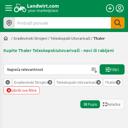
Pretraži ponude
/
Građevinski Strojevi
/
Teleskopski Utovarivači
/
Thaler
Kupite Thaler Teleskopskiutovarivači - novi ili rabljeni
Tako se sortira na Landwirt.com
Filtri
x
x
x
x
Gradevinski Strojevi
Teleskopski Utovarivaci
Thaler
x
Izbriši sve filtre
Popis
Rešetka