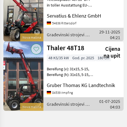
Ponude
Mali
in toller Ausstattung EU-
Marketplace
trgovaca
oglasi
Abgasnorm Stufe V mit
Servatius & Ehlenz GmbH
DOC/DPF Motor: 4-Zylinder
Yanmar Motor,
54636 Rittersdorf
wassergekühlt, 35, 4 KW
29-11-2025
(48PS) bei 3000 U/min., 0-20
Građevinski strojevi /
04:21
Nova mašina
Thaler
Thaler 48T18
Cijena
na upit
48 KS/35 kW
God. pr. 2025
180 cm
Bereifung (v): 31x15, 5-15,
Bereifung (h): 31x15, 5-15,
Geschwindigkeit: 20 km/h,
Gruber Thomas KG Landtechnik
Leergewicht: 3350 kg,
Gesamtgewicht: 3350 kg,
84539 Ampfing
Kabine, Radio,
01-07-2025
Schnellwechselrah
Građevinski strojevi /
04:03
Nova mašina
Thaler