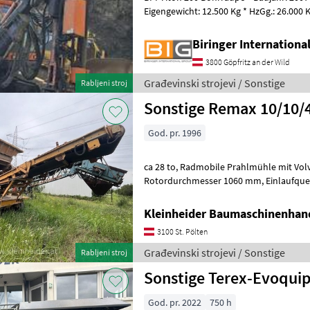
Eigengewicht: 12.500 Kg * HzGg.: 26.000 Kg Građevinski strojevi Os
građevinski strojevi
Biringer Internation
3800 Göpfritz an der Wild
Građevinski strojevi / Sonstige
Rabljeni stroj
Sonstige Remax 10/10
God. pr. 1996
ca 28 to, Radmobile Prahlmühle mit Volvo 200 kVA Generator
Rotordurchmesser 1060 mm, Einlaufquerschnitt 1030x711 mm, voll
betriebsbereit Građevinski strojevi Ostal
Kleinheider Baumaschinenhan
3100 St. Pölten
Građevinski strojevi / Sonstige
Rabljeni stroj
Sonstige Terex-Evoquip
God. pr. 2022
750 h