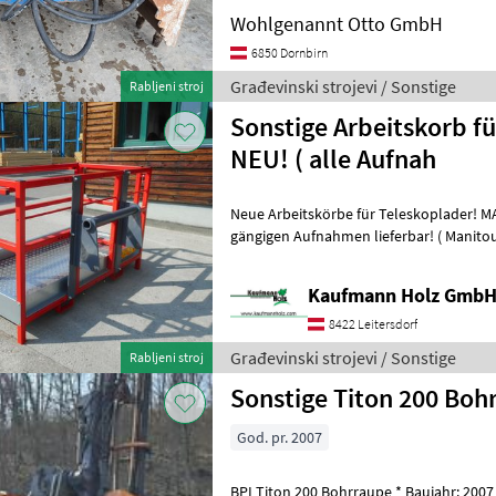
Wohlgenannt Otto GmbH
6850 Dornbirn
Građevinski strojevi / Sonstige
Rabljeni stroj
Sonstige Arbeitskorb f
NEU! ( alle Aufnah
Neue Arbeitskörbe für Teleskoplader! MADE IN AUSTRIA! Alle
gängigen Aufnahmen lieferbar! ( Manitou Merlo JCB Bobcat JLG
Kramer Terex CAT Genie Liebherr V
Kaufmann Holz Gmb
8422 Leitersdorf
Građevinski strojevi / Sonstige
Rabljeni stroj
Sonstige Titon 200 Boh
God. pr. 2007
BPI Titon 200 Bohrraupe * Baujahr: 2007 