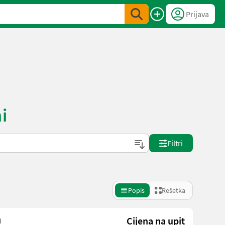
Prijava
ni
Filtri
Popis
Rešetka
n
Cijena na upit