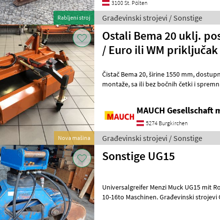
3100 St. Pölten
Građevinski strojevi / Sonstige
Rabljeni stroj
Ostali Bema 20 uklj. po
/ Euro ili WM priključak
Čistač Bema 20, širine 1550 mm, dostupne su razne mogućnosti
montaže, sa ili bez bočnih četki i spremnika za sakupljanje, promjer
četke 520 mm Čistiač se proizvodi
MAUCH Gesellschaft m
5274 Burgkirchen
Građevinski strojevi / Sonstige
Nova mašina
Sonstige UG15
Universalgreifer Menzi Muck UG15 mit Rotator, SW35 Aufn
10-16to Maschinen. Građevinski