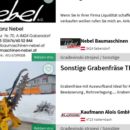
Wenn Sie in Ihrer Firma Liquidität schaf
verkaufen wollen rufen Sie mich an. A
ART. (Minibagger, Kettenbagger, Ba
Nebel Baumaschinen
8424 Gabersdorf
Građevinski strojevi / Sonstige
Rabljeni stroj
Sons
Grabenfräse mit Auswurfband Ideal für Kabelbau, Drainage ,
Bewässerung , Rohrverlegung..... Grabentiefe 
Kaufmann zeigt Ihnen die Maschine bz
Kaufmann Alois Gmb
4723 Natternbach
Građevinski strojevi / Sonstige
Rabljeni stroj