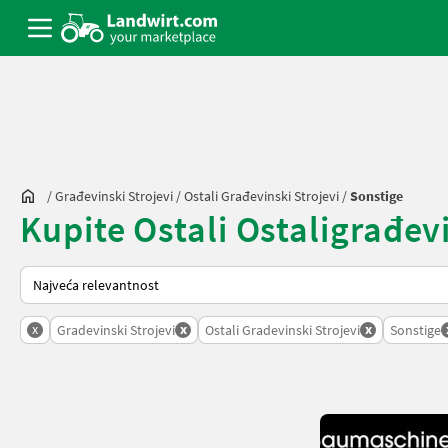
/
Građevinski Strojevi
/
Ostali Građevinski Strojevi
/
Sonstige
Kupite Ostali Ostaligrađevin
Tako se sortira na Landwirt.com
x
x
x
Gradevinski Strojevi
Ostali Gradevinski Strojevi
Sonstige