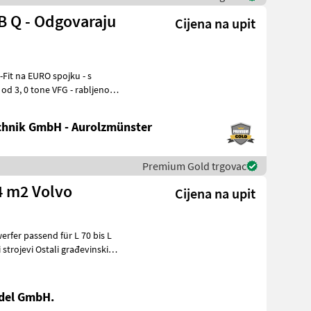
B Q - Odgovaraju
Cijena na upit
e VFG - rabljeno
hnik GmbH - Aurolzmünster
Premium Gold trgovac
4 m2 Volvo
Cijena na upit
erfer passend für L 70 bis L
del GmbH.