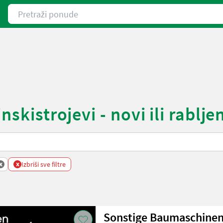
Pretraži ponude
skistrojevi - novi ili rablje
x
x
Izbriši sve filtre
Sonstige Baumaschine