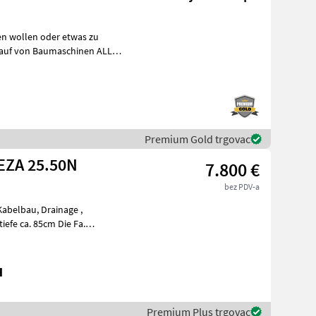
fen wollen oder etwas zu
nkauf von Baumaschinen ALLER
Premium Gold trgovac
tige Grabenfräse TEZA 25.50N
7.800 €
bez PDV-a
ca. 85cm Die Fa.
H
Premium Plus trgovac