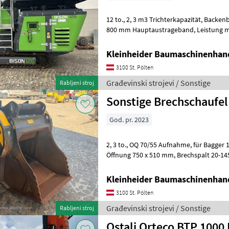
12 to., 2, 3 m3 Trichterkapazität, Backenbrecheröffnung 680x400 mm,
800 mm Hauptaustrageband, Leistung max. 80 t/h,
Funkfernbedienun
Kleinheider Baumaschinenhan
3100 St. Pölten
Građevinski strojevi / Sonstige
Rabljeni stroj
Sonstige Brechschaufel
God. pr. 2023
2, 3 to., OQ 70/55 Aufnahme, für Bagger 16-25 to., 0, 65 m³ Inhalt,
Öffnung 750 x 510 mm, Brechspalt 20-145 mm, Ölbedarf 150-220 l/min,
220 bar Građevinski strojevi
Kleinheider Baumaschinenhan
3100 St. Pölten
Građevinski strojevi / Sonstige
Rabljeni stroj
Ostali Orteco BTP 1000