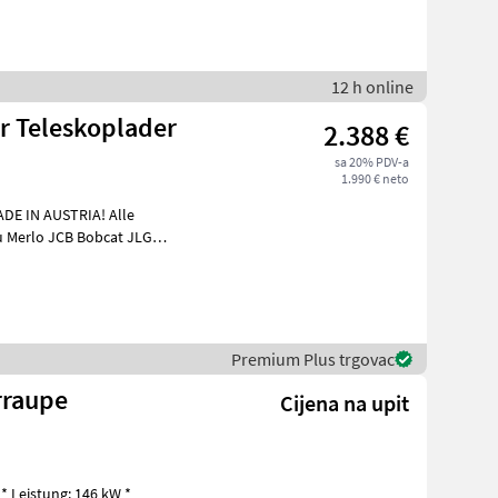
12 h online
ür Teleskoplader
2.388 €
sa 20% PDV-a
1.990 € neto
H
Premium Plus trgovac
rraupe
Cijena na upit
* Leistung: 146 kW *