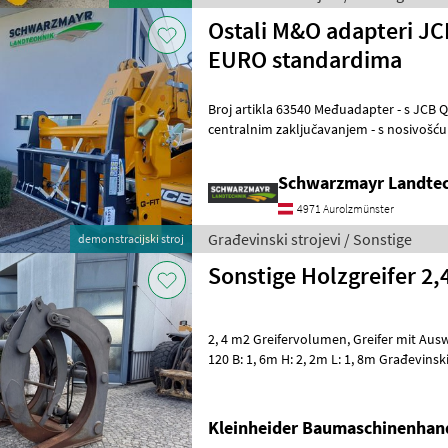
Ostali M&O adapteri JC
EURO standardima
Broj artikla 63540 Međuadapter - s JCB Q-Fit na EURO spojku - s
centralnim zaključavanjem - s nosivošću od 3, 0 ton
Prodajni tim tvrtke Schwarzmayr
Schwarzmayr Landtec
4971 Aurolzmünster
Građevinski strojevi / Sonstige
demonstracijski stroj
Sonstige Holzgreifer 2,
2, 4 m2 Greifervolumen, Greifer mit Ausw
120 B: 1, 6m H: 2, 2m L: 1, 8m Građevinski strojevi Ostali građevinski
strojevi
Kleinheider Baumaschinenhan