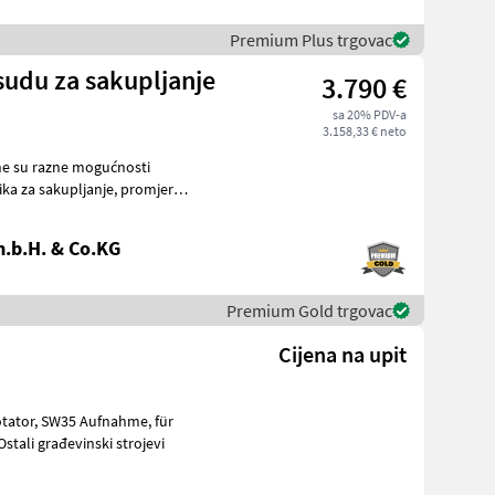
Premium Plus trgovac
sudu za sakupljanje
3.790 €
sa 20% PDV-a
3.158,33 € neto
.b.H. & Co.KG
Premium Gold trgovac
Cijena na upit
ahme, für
 strojevi Ostali građevinski strojevi