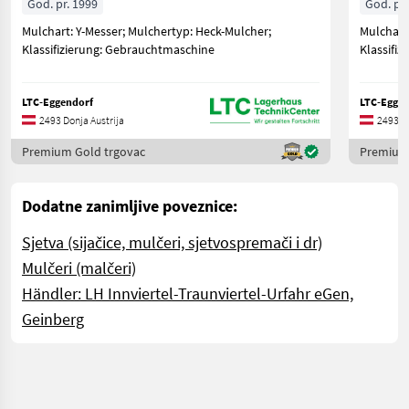
God. pr. 1999
God. pr.
Mulchart: Y-Messer; Mulchertyp: Heck-Mulcher;
Mulchart
Klassifizierung: Gebrauchtmaschine
Klassifi
LTC-Eggendorf
LTC-Eggen
2493 Donja Austrija
2493 Do
Premium Gold trgovac
Premium 
Dodatne zanimljive poveznice:
Sjetva (sijačice, mulčeri, sjetvospremači i dr)
Mulčeri (malčeri)
Händler: LH Innviertel-Traunviertel-Urfahr eGen,
Geinberg