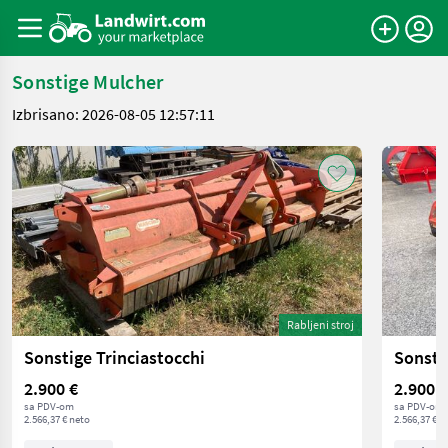
Sonstige Mulcher
Izbrisano: 2026-08-05 12:57:11
Rabljeni stroj
Sonstige Trinciastocchi
Sonsti
2.900 €
2.900 €
sa PDV-om
sa PDV-om
2.566,37 € neto
2.566,37 € n