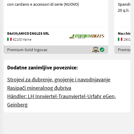
con cardano e accessori di serie (NUOVO)
Spandicon
20 
D&#39;AMICO ENGLES SRL
Macchine A
62100 Marke
29013 
Premium Gold trgovac
Premium 
Dodatne zanimljive poveznice:
Strojevi za đubrenje, gnojenje i navodnjavanje
Rasipači mineralnog đubriva
Händler: LH Innviertel-Traunviertel-Urfahr eGen,
Geinberg