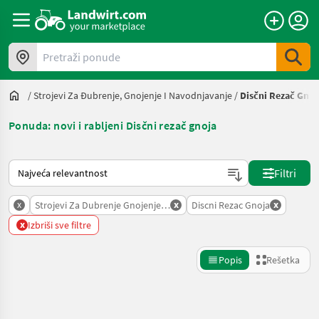
Pretraži ponude
/
Strojevi Za Đubrenje, Gnojenje I Navodnjavanje
/
Disčni Rezač Gnoj
Ponuda: novi i rabljeni Disčni rezač gnoja
Tako se sortira na Landwirt.com
Filtri
x
x
x
Strojevi Za Dubrenje Gnojenje I Navodnjavanje
Discni Rezac Gnoja
x
Izbriši sve filtre
Popis
Rešetka