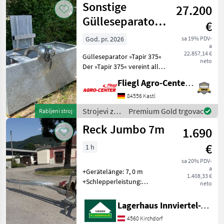
Sonstige
zračnim kočnicam
27.200
gnojenje i
navodnjavanje
Gülleseparator
€
/ Joskin
»Tapir 375« - im
God. pr. 2026
sa 19% PDV-
a
Komplettset (mi
22.857,14 €
Gülleseparator »Tapir 375«
neto
Der »Tapir 375« vereint alle
Vorteile eines mobilen
Fliegl Agro-Center GmbH
Separators mit denen eines
großen
84556 Kastl
Pressschneckenprinzips. Ein
Strojevi za
Premium Gold trgovac
Rabljeni stroj
vergrößertes Sieb mit
đubrenje,
Reck Jumbo 7m
1.690
gnojenje i
navodnjavanje
€
1 h
/ Sonstige
sa 20% PDV-
a
+Gerätelänge: 7, 0 m
1.408,33 €
+Schlepperleistung:
neto
Konzipiert für Traktoren ab
ca. 100 PS bis weit über 200
Lagerhaus Innviertel-Traunviertel-Urfahr eGen, Kirchdorf
PS +Mixerrohr-
4560 Kirchdorf
Durchmesser: 140 mm