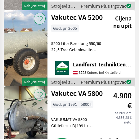
+Mixerwellen-Durchmesser
Strojevi za
Premium Plus trgovac
Rabljeni stroj
đubrenje,
Vakutec VA 5200
Cijena
gnojenje i
navodnjavanje
na upit
God. pr. 2005
/ Reck
5200 Liter Bereifung 550/60-
22, 5 Trac Gelenkwelle
Saugleitung Um Ihnen
unnötige Wartezeiten oder
Landforst TechnikCenter Knittelfeld
Wegstrecken zu ersparen,
8723 Kobenz bei Knittelfeld
bitten wir Sie um vorherige
Kontaktaufnah
Strojevi za
Premium Plus trgovac
Rabljeni stroj
đubrenje,
Vakutec VA 5800
4.900
gnojenje i
navodnjavanje
€
God. pr. 1991
5800 l
/ Vakutec
sa PDV-om
4.336,28 €
VAKUUMAT VA 5800
neto
Güllefass + Bj 1991 +
Bereifung 500/55 - 20 + Hydr
Bremse + Hydr Schieber +