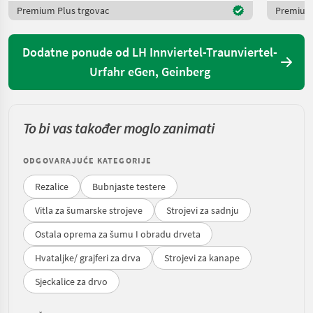
Premium Plus trgovac
Premium 
Dodatne ponude od LH Innviertel-Traunviertel-
Urfahr eGen, Geinberg
To bi vas također moglo zanimati
ODGOVARAJUĆE KATEGORIJE
Rezalice
Bubnjaste testere
Vitla za šumarske strojeve
Strojevi za sadnju
Ostala oprema za šumu I obradu drveta
Hvataljke/ grajferi za drva
Strojevi za kanape
Sjeckalice za drvo