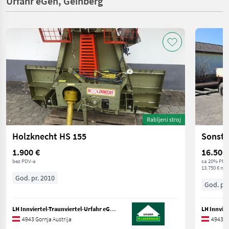
Urfahr eGen, Geinberg
Rabljeni stroj
Holzknecht HS 155
Sonsti
1.900 €
16.500
bez PDV-a
sa 20% PDV
13.750 € net
God. pr. 2010
God. pr.
LH Innviertel-Traunviertel-Urfahr eGen, Geinberg
4943 Gornja Austrija
4943 Go