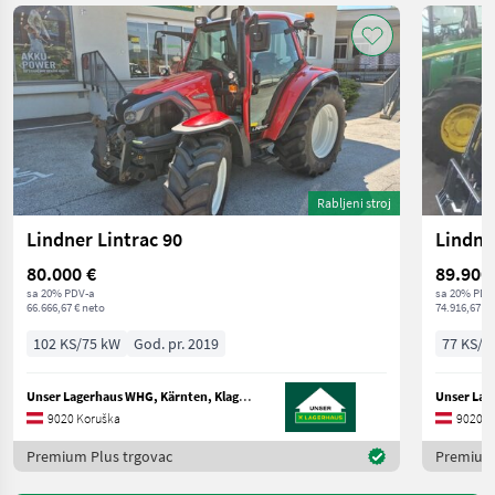
Rabljeni stroj
Lindner Lintrac 90
Lindne
80.000 €
89.900
sa 20% PDV-a
sa 20% PDV
66.666,67 € neto
74.916,67 € 
102 KS/75 kW
God. pr. 2019
77 KS/5
Unser Lagerhaus WHG, Kärnten, Klagenfurt
9020 Koruška
9020 K
Premium Plus trgovac
Premium 