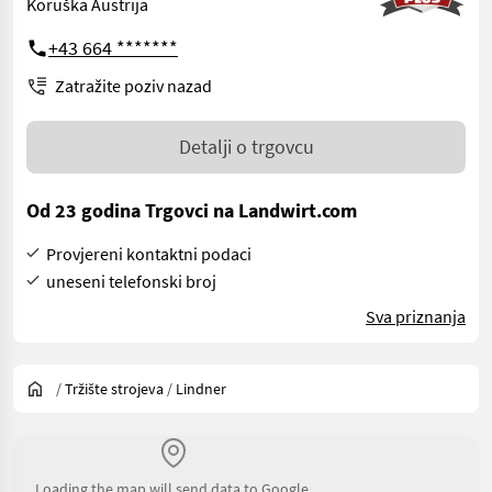
Koruška Austrija
+43 664 *******
Zatražite poziv nazad
Detalji o trgovcu
Od 23 godina Trgovci na Landwirt.com
Provjereni kontaktni podaci
uneseni telefonski broj
Sva priznanja
/
Tržište strojeva
/
Lindner
Loading the map will send data to Google.