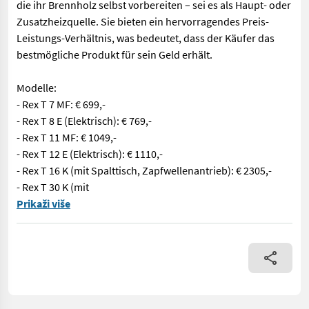
die ihr Brennholz selbst vorbereiten – sei es als Haupt- oder
Zusatzheizquelle. Sie bieten ein hervorragendes Preis-
Leistungs-Verhältnis, was bedeutet, dass der Käufer das
bestmögliche Produkt für sein Geld erhält.
Modelle:
- Rex T 7 MF: € 699,-
- Rex T 8 E (Elektrisch): € 769,-
- Rex T 11 MF: € 1049,-
- Rex T 12 E (Elektrisch): € 1110,-
- Rex T 16 K (mit Spalttisch, Zapfwellenantrieb): € 2305,-
- Rex T 30 K (mit
Die REX-Holzspalter mit Zapfwellenantrieb bieten eine Spaltkraft
Prikaži više