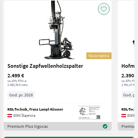
Nova mašina
Sonstige Zapfwellenholzspalter
Hofman
2.499 €
2.390 €
sa 20% PDV-a
sa 20% PDV
2.082,50 € neto
1.991,67 € n
God. pr. 2026
God. pr.
KOL-Technik, Franz Lampl-Küssner
KOL-Techn
8093 Štajerska
8093 Š
Premium Plus trgovac
Premium 