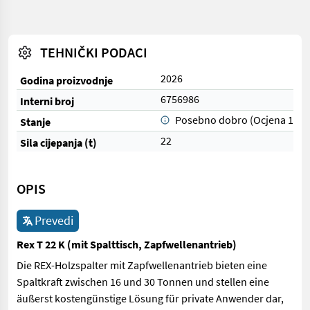
TEHNIČKI PODACI
2026
Godina proizvodnje
6756986
Interni broj
Posebno dobro (Ocjena 1)
Stanje
22
Sila cijepanja (t)
OPIS
Prevedi
Rex T 22 K (mit Spalttisch, Zapfwellenantrieb)
Die REX-Holzspalter mit Zapfwellenantrieb bieten eine
Spaltkraft zwischen 16 und 30 Tonnen und stellen eine
äußerst kostengünstige Lösung für private Anwender dar,