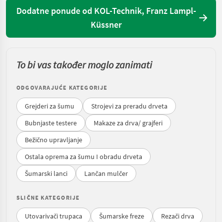
Dodatne ponude od KOL-Technik, Franz Lampl-
Küssner
To bi vas također moglo zanimati
ODGOVARAJUĆE KATEGORIJE
Grejderi za šumu
Strojevi za preradu drveta
Bubnjaste testere
Makaze za drva/ grajferi
Bežično upravljanje
Ostala oprema za šumu I obradu drveta
Šumarski lanci
Lančan mulčer
SLIČNE KATEGORIJE
Utovarivači trupaca
Šumarske freze
Rezači drva