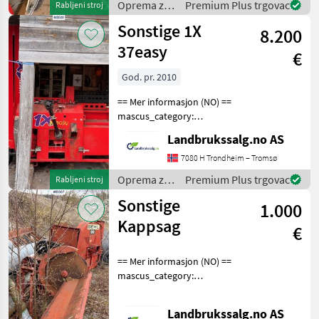
Oprema za
Premium Plus trgovac
Rabljeni stroj
en.landbrukssalg.no/
šumu i
Sonstige 1X
8.200
obradu
drveta /
37easy
€
Sonstige
God. pr. 2010
== Mer informasjon (NO) ==
mascus_category:
forestrycomponents Please
Landbrukssalg.no AS
provide reference number
upon request: 8801 See
7080 H Trondheim – Tromsø
en.landbrukssalg.no/8801
Oprema za
Premium Plus trgovac
Rabljeni stroj
for more images Spe
šumu i
Sonstige
1.000
obradu
drveta /
Kappsag
€
Sonstige
== Mer informasjon (NO) ==
mascus_category:
snowblades merke:
Kappsag Please provide
Landbrukssalg.no AS
reference number upon