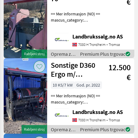
€
Sonstige
== Mer informasjon (NO) ==
mascus_category:
forestrycomponents Please
provide reference number
Landbrukssalg.no AS
upon request: 8129 See
en.landbrukssalg.no/8129
7080 H Trondheim – Tromsø
for more images Spe
Oprema za
Premium Plus trgovac
Rabljeni stroj
šumu i
Sonstige D360
12.500
obradu
drveta /
Ergo m/
€
Sonstige
matebord
10 KS/7 kW
God. pr. 2022
== Mer informasjon (NO) ==
mascus_category:
forestrycomponents Please
Landbrukssalg.no AS
provide reference number
upon request: 8025 See
7080 H Trondheim – Tromsø
en.landbrukssalg.no/8025
Oprema za
Premium Plus trgovac
Rabljeni stroj
for more images Spe
šumu i