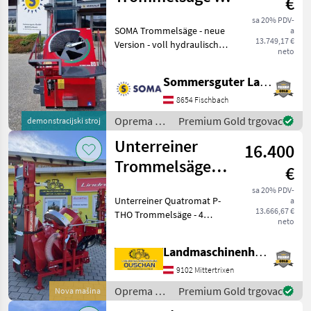
€
AMR
NEUE Version
Vogesenblitz
sa 20% PDV-
SOMA Trommelsäge - neue
a
13.749,17 €
Version - voll hydraulisch! -
neto
4 Schächte -
Zapfwellenantrieb - 5 m
Sommersguter Landmaschinen GmbH
Förderband -
Vollhydraulische Version,
8654 Fischbach
keine Antriebsriemen
Oprema za
Premium Gold trgovac
demonstracijski stroj
verbaut!
šumu i
Unterreiner
16.400
obradu
drveta /
Trommelsäge
€
SOMA
Quatromat P-
sa 20% PDV-
Unterreiner Quatromat P-
a
THO
13.666,67 €
THO Trommelsäge - 4
neto
Kanäle in der Trommel -
Zapfwellenantrieb - 3
Landmaschinenhandel Ouschan Anton
teiliges Teleskop
Förderband - Förderband
9102 Mittertrixen
500cm - Holzschnittlänge
Oprema za
Premium Gold trgovac
Nova mašina
šumu i