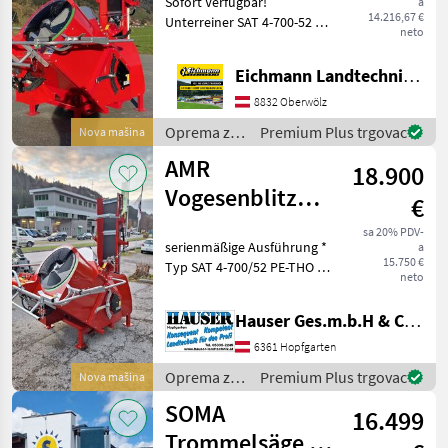
Sofort Verfügbar!
a
mit Förderband
14.216,67 €
Unterreiner SAT 4-700-52 P-
neto
THO Trommelsäge mit
Förderband. Ausstattung &
Eichmann Landtechnik GmbH
Details: - Zapfwellenantrieb
- Schwenkbares
8832 Oberwölz
Förderband - 4 Kanal-T
Oprema za
Premium Plus trgovac
Nova mašina
šumu i
AMR
18.900
obradu
drveta /
Vogesenblitz
€
Unterreiner
Quadromat SAT
sa 20% PDV-
serienmäßige Ausführung *
a
4-700/52 PE-THO
15.750 €
Typ SAT 4-700/52 PE-THO *
neto
Zapfwellenantrieb + E-
Motor 9, 2 kW * 4 Kanäle *
Hauser Ges.m.b.H & Co.KG
schwenkbares Förderband
* Hydraulische
6361 Hopfgarten
Förderbandspannung
Oprema za
Premium Plus trgovac
Nova mašina
šumu i
SOMA
16.499
obradu
drveta /
Trommelsäge -