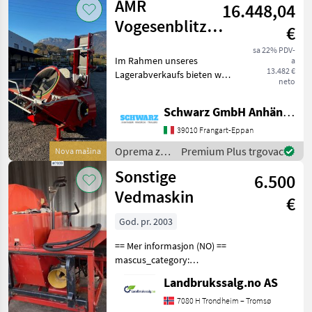
AMR
16.448,04
obradu
drveta /
Vogesenblitz
€
Sonstige
Trommelsäge
sa 22% PDV-
Im Rahmen unseres
a
AMR TRIOMAT
13.482 €
Lagerabverkaufs bieten wir
700PE
neto
eine neue, unbenutzte
Trommelsäge AMR
Schwarz GmbH Anhänger und Forstmaschinen
TRIOMAT 700 PE zum
Sonderpreis an. Die
39010 Frangart-Eppan
Maschine ist sofort
Oprema za
Premium Plus trgovac
Nova mašina
verfügbar und kann auf
šumu i
Sonstige
6.500
obradu
drveta /
Vedmaskin
€
AMR
Vogesenblitz
God. pr. 2003
== Mer informasjon (NO) ==
mascus_category:
snowblades Please provide
Landbrukssalg.no AS
reference number upon
request: 7939 See
7080 H Trondheim – Tromsø