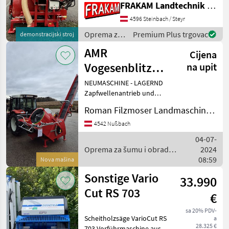
FRAKAM Landtechnik GmbH
Kanälen ermöglicht Ihnen
ein überaus schnelles
4596 Steinbach / Steyr
Sägen bei enorm hoher Lei
Oprema za
Premium Plus trgovac
demonstracijski stroj
šumu i
AMR
Cijena
obradu
drveta /
Vogesenblitz
na upit
AMR
Trommelsäge
NEUMASCHINE - LAGERND
Vogesenblitz
Zapfwellenantrieb und
Quatromat SAT
Elektromotor 9, 2 kW 4
4-700/52 PE-THO
Roman Filzmoser Landmaschinen und Kfz-Technik
Kanäle in der Trommel
Trommel- und
4542 Nußbach
Förderbandgeschwindigkeit
04-07-
stufenlos einstellbar 3-
Oprema za šumu i obradu
2024
teiliges
drveta / AMR Vogesenblitz
08:59
Nova mašina
Sonstige Vario
33.990
Cut RS 703
€
sa 20% PDV-
Scheitholzsäge VarioCut RS
a
28.325 €
703 Vorführmaschine aus