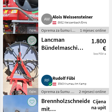
Alois Weissensteiner
8932 Weissenbach/Enns
Oprema za šumu i
1 mjesec online
Oglas
obradu drveta /
Lancman
1.800
Bubnjaste testere
Bündelmaschine
€
2002
bez PDV-a
Rudolf Fübi
3543 Krumau Am Kamp
Oprema za šumu i
2 mjeseci online
Oglas
obradu drveta /
Brennholzschneiden
Cijena
Bubnjaste testere
na upit
mit