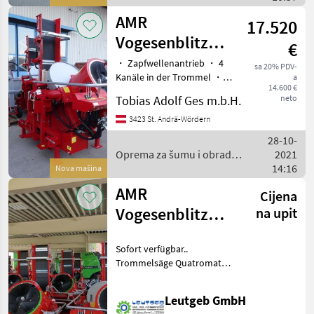
AMR
17.520
Vogesenblitz
€
Quatromat
・ Zapfwellenantrieb ・ 4
sa 20% PDV-
Kanäle in der Trommel ・
a
SAT4-700P-THO
14.600 €
3-teiliges Teleskop-
Tobias Adolf Ges m.b.H.
neto
Förderband, schwenkbar,
geteilte Segmente, Länge:
3423 St. Andrä-Wördern
5m, Bandbreite: ca. 35cm ・
28-10-
Holzschnit
Oprema za šumu i obradu
2021
drveta / AMR Vogesenblitz
14:16
Nova mašina
AMR
Cijena
Vogesenblitz
na upit
Trommelsäge
Sofort verfügbar..
Quatromat
Trommelsäge Quatromat
sofort
SAT 4-700/52 P-THO
inkl.schwenkbaren
Verfügbar!!
Leutgeb GmbH
Förderband !!! Auch sofort