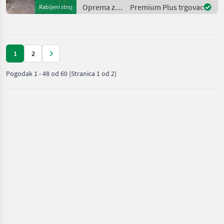
en.landbrukssalg.no/7939
Oprema za
Premium Plus trgovac
Rabljeni stroj
for more images
šumu i
Description
obradu
drveta /
Sonstige
1
2
Pogodak
1
-
48
od
60
(Stranica 1 od 2)