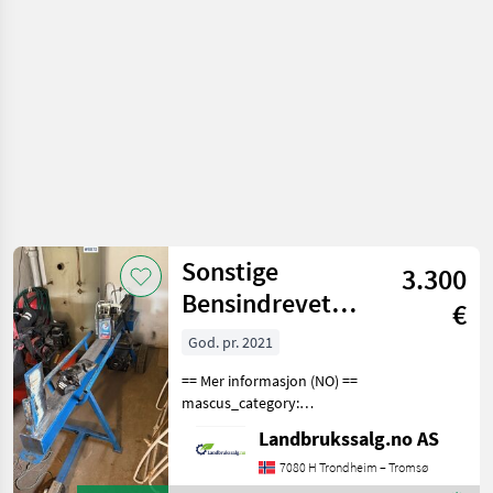
obradu
drveta /
Sonstige
Sonstige
3.300
Bensindrevet
€
vedklyv BK110
God. pr. 2021
== Mer informasjon (NO) ==
mascus_category:
constructioncomponents
Landbrukssalg.no AS
merke: Bensindrevet Please
provide reference number
7080 H Trondheim – Tromsø
upon request: 8872 See