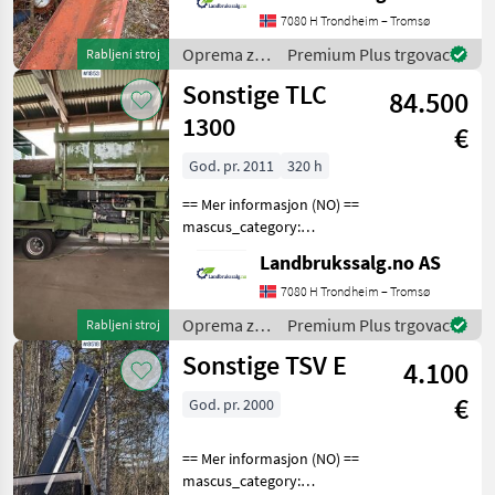
request: 8667 See
7080 H Trondheim – Tromsø
en.landbrukssalg.no/8667
Oprema za
Premium Plus trgovac
Rabljeni stroj
for more ima
šumu i
Sonstige TLC
84.500
obradu
drveta /
1300
€
Sonstige
God. pr. 2011
320 h
== Mer informasjon (NO) ==
mascus_category:
forestrycomponents Please
Landbrukssalg.no AS
provide reference number
upon request: 1853 See
7080 H Trondheim – Tromsø
en.landbrukssalg.no/1853
Oprema za
Premium Plus trgovac
Rabljeni stroj
for more images Spe
šumu i
Sonstige TSV E
4.100
obradu
drveta /
€
God. pr. 2000
Sonstige
== Mer informasjon (NO) ==
mascus_category: