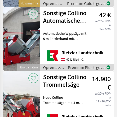
Segmente - Förderband
Oprema za
Premium Gold trgovac
Nova mašina
Länge 5
šumu i
Sonstige Collino
42 €
obradu
drveta /
Automatische
sa 20% PDV-
Unterreiner
a
wippsäge
35 € neto
Automatische Wippsäge mit
5 m Förderband mit
Eisenleisten, sofort
verfügbar.
Rietzler Landtechnik
Zapfwellenantrieb, 3-
Punktanhängung,
6531 Ried I.O.
Staplerlaschen,
Oprema za
Premium Plus trgovac
Stroj za najam
Schnittlängen: 25cm, 33cm,
šumu i
40cm, 5
Sonstige Collino
14.900
obradu
drveta /
Trommelsäge
€
Sonstige
sa 20% PDV-
Neue Collino
a
12.416,67 €
Trommelsägen mit 4 m
neto
Förderband ab Werk
verfügbar, auf Wunsch auch
Rietzler Landtechnik