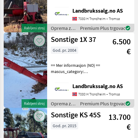
forestrycomponents Please
provide reference number
Landbrukssalg.no AS
upon request: 8518 See
7080 H Trondheim – Tromsø
en.landbrukssalg.no/8518
for more images Spe
Oprema za
Premium Plus trgovac
Rabljeni stroj
šumu i
Sonstige 1X 37
6.500
obradu
drveta /
€
God. pr. 2004
Sonstige
== Mer informasjon (NO) ==
mascus_category:
forestrycomponents Please
provide reference number
Landbrukssalg.no AS
upon request: 6702 See
7080 H Trondheim – Tromsø
en.landbrukssalg.no/6702
for more images Spe
Oprema za
Premium Plus trgovac
Rabljeni stroj
šumu i
Sonstige KS 45S
13.700
obradu
drveta /
€
God. pr. 2015
Sonstige