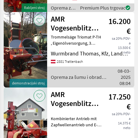
schwenkbarem Förderband
Oprema za
Premium Plus trgovac
Rabljeni stroj
* Schnit
šumu i
AMR
16.200
obradu
drveta /
Vogesenblitz
€
AMR
Trogst P-TH
Trommelsäge Triomat P-TH
Vogesenblitz
sa 20% PDV-
, Eigenölversorgung, 3
a
13.500 €
Teiliges Förderband Länge
Wurmbrand Thomas, Kfz, Landmaschinen, Reparatur
neto
5m. Vorführmaschine mit
Garantie. Oprema za šumu i
2881 Trattenbach
obradu drveta Bubnjaste
08-03-
testere
Oprema za šumu i obradu
2025
drveta / AMR Vogesenblitz
08:04
demonstracijski stroj
AMR
17.250
Vogesenblitz
€
Triomat
sa 20% PDV-
Kombinierter Antrieb mit
a
Trommelsäge
14.375 €
Zapfwellenantrieb und E-
neto
Motor Die automatische
Trommelsäge mit 3