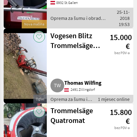
Kanälen ermöglichen wir
8932 St.Gallen
Ihnen ein überaus
25-11-
schnelles Sägen bei enorm
Oprema za šumu i obradu
2018
hoher Le
drveta / AMR Vogesenblitz
19:53
Nova mašina
Vogesen Blitz
15.000
Trommelsäge
€
Quatromat
bez PDV-a
Thomas Wilfing
2491 Zilllingdorf
Oprema za šumu i
1 mjesec online
Oglas
obradu drveta /
Trommelsäge
15.800
Bubnjaste testere
Quatromat
€
bez PDV-a