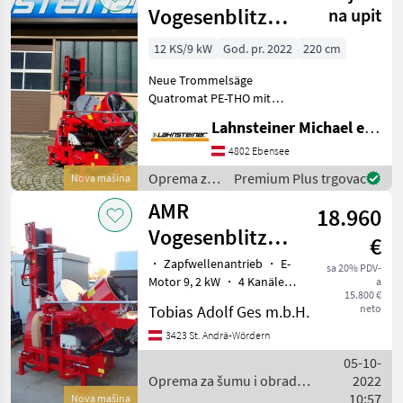
Vogesenblitz
na upit
Quatromat SAT 4
12 KS/9 kW
God. pr. 2022
220 cm
PE-THO - komb.
Neue Trommelsäge
Antieb - lagernd!
Quatromat PE-THO mit
Zapfwellen- und
Lahnsteiner Michael e.U.
Elektroantrieb, 4 Kanäle in
der Trommel, 3-teiliges
4802 Ebensee
Teleskop-Förderband,
Oprema za
Premium Plus trgovac
Nova mašina
schwenkbar,
šumu i
AMR
Schnittlängenverstellung v
18.960
obradu
drveta /
Vogesenblitz
€
AMR
Quatromat
・ Zapfwellenantrieb ・ E-
Vogesenblitz
sa 20% PDV-
Motor 9, 2 kW ・ 4 Kanäle in
a
SAT4-700PE-THO
15.800 €
der Trommel ・ 3-teiliges
Tobias Adolf Ges m.b.H.
neto
Teleskop-Förderband
geteilte Segmente, Länge
3423 St. Andrä-Wördern
5m, Bandbreite ca. 35cm ・
05-10-
Holzschnittlän
Oprema za šumu i obradu
2022
drveta / AMR Vogesenblitz
10:57
Nova mašina