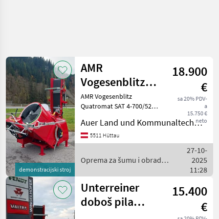
AMR
18.900
Vogesenblitz
€
Quatromat SAT
AMR Vogesenblitz
sa 20% PDV-
Quatromat SAT 4-700/52
a
4-700/52 PE-THO
15.750 €
PE-THO - Vorführgerät -
Auer Land und Kommunaltechnik GmbH
neto
PROFI-Trommelsäge -
kombinierter Antrieb
5511 Hüttau
Zapfwelle und E-Motor 9, 2
27-10-
kW * MIT schwenkbarem
Oprema za šumu i obradu
2025
Förd
drveta / AMR Vogesenblitz
11:28
demonstracijski stroj
Unterreiner
15.400
doboš pila
€
Triomat P-THO
sa 20% PDV-