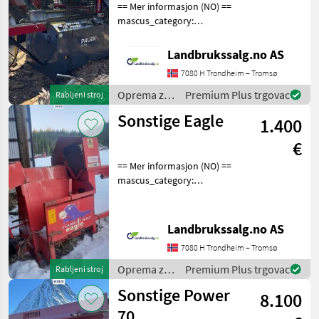
== Mer informasjon (NO) ==
mascus_category:
forestrycomponents Please
provide reference number
Landbrukssalg.no AS
upon request: 4590 See
7080 H Trondheim – Tromsø
en.landbrukssalg.no/4590
for more images Spe
Oprema za
Premium Plus trgovac
Rabljeni stroj
šumu i
Sonstige Eagle
1.400
obradu
drveta /
€
Sonstige
== Mer informasjon (NO) ==
mascus_category:
forestrycomponents Please
provide reference number
upon request: 6919 See
Landbrukssalg.no AS
en.landbrukssalg.no/6919
7080 H Trondheim – Tromsø
for more images Des
Oprema za
Premium Plus trgovac
Rabljeni stroj
šumu i
Sonstige Power
8.100
obradu
drveta /
70