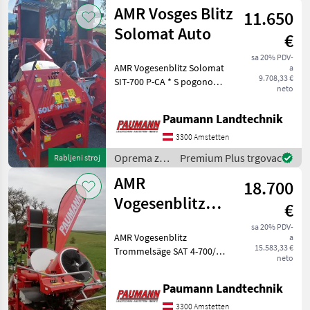
šumu i
AMR Vosges Blitz
11.650
obradu
drveta /
Solomat Auto
€
AMR
Vogesenblitz
sa 20% PDV-
AMR Vogesenblitz Solomat
a
9.708,33 €
SIT-700 P-CA * S pogonom
neto
na kardansko vratilo * S
okretnom transportnom
Paumann Landtechnik
trakom * Automatska
klackalica * Duljina rezanja
3300 Amstetten
200-520 mm, podeša
Oprema za
Premium Plus trgovac
Rabljeni stroj
šumu i
AMR
18.700
obradu
drveta /
Vogesenblitz
€
AMR
Quatromat
Vogesenblitz
sa 20% PDV-
AMR Vogesenblitz
a
Trommelsäge
15.583,33 €
Trommelsäge SAT 4-700/52
VOLLAUSSTATTUNG
neto
PE-THO * Kombinierter
Antrieb - Zapfwellen-
Paumann Landtechnik
Antrieb und E-Motor
Antrieb 9, 2 kW * MIT
3300 Amstetten