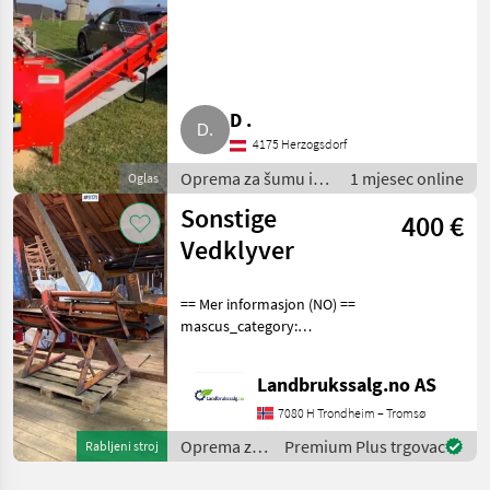
Trommelsäge
D .
4175 Herzogsdorf
Oprema za šumu i
1 mjesec online
Oglas
obradu drveta /
Sonstige
400 €
Bubnjaste testere
Vedklyver
== Mer informasjon (NO) ==
mascus_category:
forestrycomponents
merke: Vedklyver Please
Landbrukssalg.no AS
provide reference number
upon request: 9171 See
7080 H Trondheim – Tromsø
en.landbrukssalg.no/9171
Oprema za
Premium Plus trgovac
Rabljeni stroj
fo
šumu i