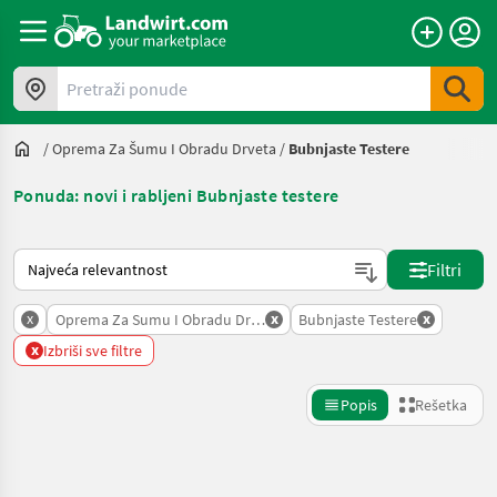
Pretraži ponude
/
Oprema Za Šumu I Obradu Drveta
/
Bubnjaste Testere
Ponuda: novi i rabljeni Bubnjaste testere
Tako se sortira na Landwirt.com
Filtri
x
x
x
Oprema Za Sumu I Obradu Drveta
Bubnjaste Testere
x
Izbriši sve filtre
Popis
Rešetka