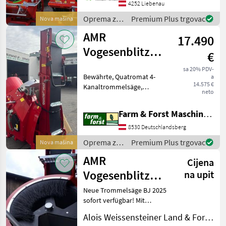
verfügbar mit kombinierten
4252 Liebenau
Antrieb. Elektromotor und
Oprema za
Premium Plus trgovac
Nova mašina
zap
šumu i
AMR
17.490
obradu
drveta /
Vogesenblitz
€
AMR
Quatromat SAT
Vogesenblitz
sa 20% PDV-
Bewährte, Quatromat 4-
a
4/700/52
14.575 €
Kanaltrommelsäge,
neto
Leistung: ca 15-17 Rm/Stde,
Schnittlänge 25-
Farm & Forst Maschinenhandel GmbH. u. CoKG
52cm/werkzeuglos
verstellbar,
8530 Deutschlandsberg
Förderbandgeschwindigkeit
Oprema za
Premium Plus trgovac
Nova mašina
u. Trommelgeschw. stufenl
šumu i
AMR
Cijena
obradu
drveta /
Vogesenblitz
na upit
AMR
Triomat
Neue Trommelsäge BJ 2025
Vogesenblitz
sofort verfügbar! Mit
unserer automatischen
Alois Weissensteiner Land & Forsttechnik
Trommelsäge mit 3