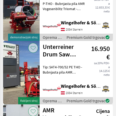
P-THO - Bubnjasta pila AMR
a
12.833,33 €
Vogesenblitz Triomat -
neto
Pogon preko kardanskog
vratila - 3 kanala u bubnju -
Wingelhofer & Söhne GmbH
Teleskopska transportna
traka s 3 dijela,
2084 Starrein
segmentirana, dulji
Oprema za
Premium Gold trgovac
demonstracijski stroj
šumu i
Unterreiner
16.950
obradu
drveta /
Drum Saw
€
Unterreiner
Quadromat
sa 20% PDV-
Tip: SAT4-700/52 PE THO -
a
14.125 €
Bubnjasta pila AMR
neto
Vogesenblitz - Pogon s
kardanskim vratilom -
Wingelhofer & Söhne GmbH
Elektromotor 9, 2 kW, 400 V,
CEE 32 A - 4 kanala u
2084 Starrein
bubnju - Transportna tra
Oprema za
Premium Gold trgovac
Rabljeni stroj
šumu i
AMR
Cijena
obradu