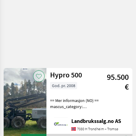
obradu
drveta /
Sonstige
Hypro 500
95.500
€
God. pr. 2008
== Mer informasjon (NO) ==
mascus_category:
harvesters Please provide
reference number upon
Landbrukssalg.no AS
request: 6236 See
7080 H Trondheim – Tromsø
en.landbrukssalg.no/6236