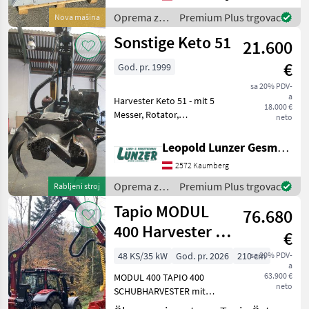
320mm Gewicht:410kg Öl-
Bedarf: 120-150 L/min bei
Oprema za
Premium Plus trgovac
Nova mašina
210
šumu i
Sonstige Keto 51
21.600
obradu
drveta /
€
God. pr. 1999
Nisula
sa 20% PDV-
a
Harvester Keto 51 - mit 5
18.000 €
Messer, Rotator,
neto
Fälldurchmesser max. 370
mm, Entlastung 320 mm,
Leopold Lunzer GesmbH
erforderliche Ölleistung,
2572 Kaumberg
160 l/210 bar, Epec 4W-30
Vermessung und Steueru
Oprema za
Premium Plus trgovac
Rabljeni stroj
šumu i
Tapio MODUL
76.680
obradu
drveta /
400 Harvester +
€
Sonstige
Kran am 3 Punkt
48 KS/35 kW
God. pr. 2026
210 cm
sa 20% PDV-
a
63.900 €
MODUL 400 TAPIO 400
neto
SCHUBHARVESTER mit
Längen u. Durchmesser -