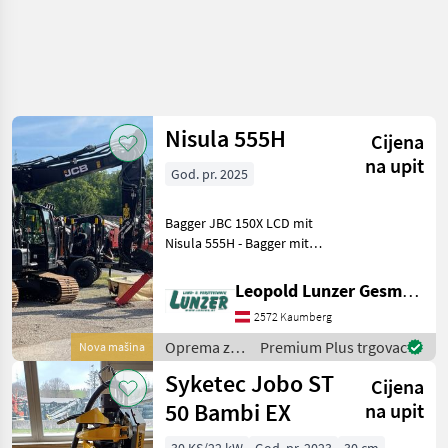
Nisula 555H
Cijena
na upit
God. pr. 2025
Bagger JBC 150X LCD mit
Nisula 555H - Bagger mit
329 Std. - Ausstattung:
Unterwagen mit
Leopold Lunzer GesmbH
Laufwerkslänge 3590 mm
2572 Kaumberg
und Breite 2, 6 m mit 600
mm Drei-Steg-
Oprema za
Premium Plus trgovac
Nova mašina
Bodenplatten, 2,
šumu i
Syketec Jobo ST
Cijena
obradu
drveta /
50 Bambi EX
na upit
Nisula