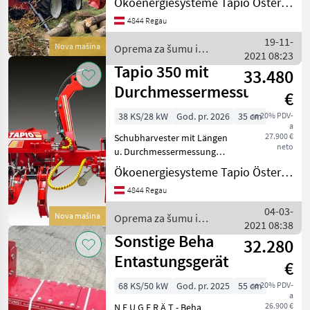
Ökoenergiesysteme Tapio Österreich S. Zmelik
Messung Gewicht 470 kg
4844 Regau
Schubgeschwindigkeit 1 m /
sec Entastungskraft 25 kN
19-11-
Nova mašina
Oprema za šumu i
bei 160 bar (29, 75kN /
2021 08:23
obradu drveta / Tapio
Tapio 350 mit
33.480
Durchmessermessung
€
38 KS/28 kW
God. pr. 2026
35 cm
sa 20% PDV-
a
27.900 €
Schubharvester mit Längen
neto
u. Durchmessermessung
geeignet für Bagger,
Ökoenergiesysteme Tapio Österreich S. Zmelik
Rückewagen, Forstkräne
4844 Regau
ect. Stromversorgung 12/24
Gleichstrom Sägeschwert
04-03-
Nova mašina
Oprema za šumu i
14” 1.6 mm Säge
2021 08:38
obradu drveta / Tapio
Sonstige Beha
32.280
Entastungsgerät
€
68 KS/50 kW
God. pr. 2025
55 cm
sa 20% PDV-
a
26.900 €
N E U G E R Ä T - Beha