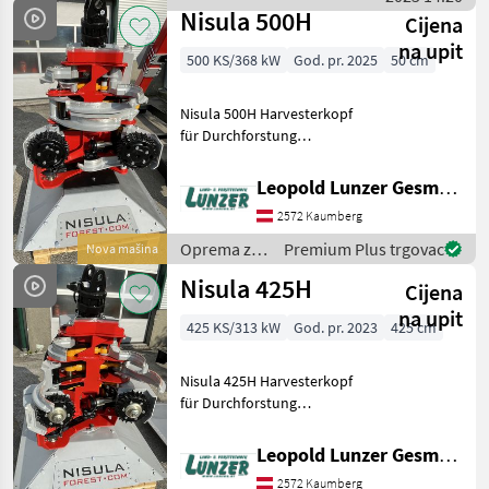
obradu drveta / Ponsse
Nisula 500H
Cijena
na upit
500 KS/368 kW
God. pr. 2025
50 cm
Nisula 500H Harvesterkopf
für Durchforstung
Lagermaschine Einfacher
Schnitt bis 500mm
Leopold Lunzer GesmbH
sauberes Entasten bis
2572 Kaumberg
430mm Messer 5+1
Gewicht:640kg Öl-Bedarf:
Oprema za
Premium Plus trgovac
Nova mašina
140-180 L
šumu i
Nisula 425H
Cijena
obradu
drveta /
na upit
425 KS/313 kW
God. pr. 2023
425 cm
Nisula
Nisula 425H Harvesterkopf
für Durchforstung
Lagermaschine Einfacher
Schnitt bis 425mm
Leopold Lunzer GesmbH
sauberes Entasten bis
2572 Kaumberg