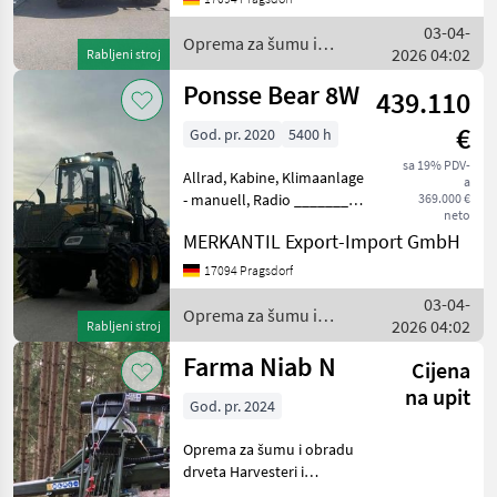
Radio ________
03-04-
Transportabmessungen (L
Oprema za šumu i
2026 04:02
Rabljeni stroj
obradu drveta / Ponsse
Ponsse Bear 8W
439.110
€
God. pr. 2020
5400 h
sa 19% PDV-
Allrad, Kabine, Klimaanlage
a
- manuell, Radio ________
369.000 €
neto
Farbmarkierung
MERKANTIL Export-Import GmbH
Hydrauliköl Nachfüllpumpe
Datenübertragungssystem
17094 Pragsdorf
Kühlerschutz Kranhub
03-04-
Dämpfung Kettensp
Oprema za šumu i
2026 04:02
Rabljeni stroj
obradu drveta / Ponsse
Farma Niab N
Cijena
na upit
God. pr. 2024
Oprema za šumu i obradu
drveta Harvesteri i
procesori