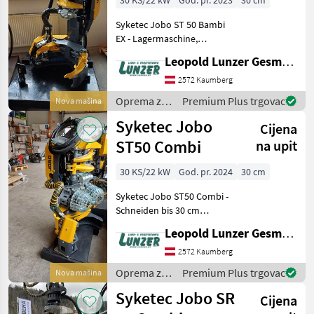
30 KS/22 kW
God. pr. 2023
30 cm
Syketec Jobo ST 50 Bambi
EX - Lagermaschine,
Schneiden bis 30 cm
Leopold Lunzer GesmbH
Entastungsdurchmesser bis
25 cm, Wegeventile, Sägen,
2572 Kaumberg
Schub, Greifer und Messer,
Oprema za
Premium Plus trgovac
Nova mašina
mit 2 zusätzlichen
šumu i
Syketec Jobo
Cijena
obradu
drveta /
ST50 Combi
na upit
Syketec
30 KS/22 kW
God. pr. 2024
30 cm
Syketec Jobo ST50 Combi -
Schneiden bis 30 cm
Entastungsdurchmesser bis
Leopold Lunzer GesmbH
25 cm, Wegeventile, Sägen,
Schub, Greifer und Messer,
2572 Kaumberg
Rollenantrieb, Anschluss,
Oprema za
Premium Plus trgovac
Nova mašina
Tilt (2 x 3/
šumu i
Syketec Jobo SR
Cijena
obradu