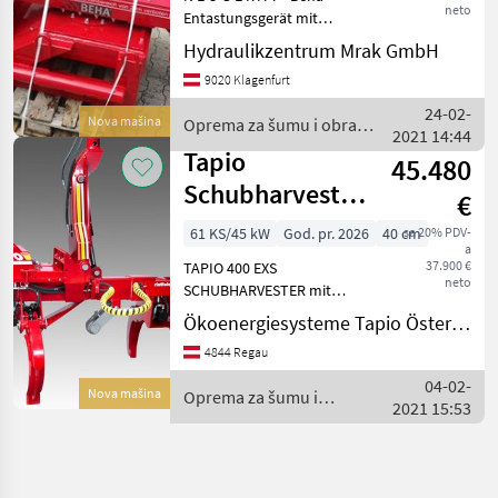
neto
Entastungsgerät mit
eigener Ölversorgung, bis
Hydraulikzentrum Mrak GmbH
Stammdurchmesser 55cm,
9020 Klagenfurt
ein bordeigenes
Hydrauliksystem speichert
24-02-
Nova mašina
Oprema za šumu i obradu
den Druck, das Holz wird
2021 14:44
drveta / Sonstige
beim E
Tapio
45.480
Schubharvester
€
f. Bagger und
61 KS/45 kW
God. pr. 2026
40 cm
sa 20% PDV-
a
Forstkräne 3
37.900 €
TAPIO 400 EXS
Punkt
neto
SCHUBHARVESTER mit
Durchmessermessung
Ökoenergiesysteme Tapio Österreich S. Zmelik
Länge x Breite x Höhe 1650
4844 Regau
x 700 x 700 mm Gewicht 470
kg Stromversorgung 12/24
04-02-
Nova mašina
Oprema za šumu i
V Gleichstrom Sägeschwer
2021 15:53
obradu drveta / Tapio