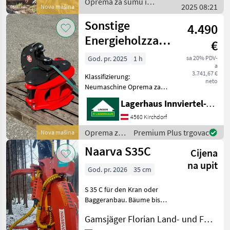
Oprema za šumu i
2025 08:21
Nova mašina
Gle
obradu drveta / Tapio
Sonstige
4.490
Energieholzzange
€
KS 200
God. pr. 2025
1 h
sa 20% PDV-
a
3.741,67 €
Klassifizierung:
neto
Neumaschine Oprema za
šumu i obradu drveta
Lagerhaus Innviertel-Traunviertel-Urfahr eGen, Kirchdorf
Harvesteri i procesori
4560 Kirchdorf
Oprema za
Premium Plus trgovac
Nova mašina
šumu i
Naarva S35C
Cijena
obradu
drveta /
na upit
God. pr. 2026
35 cm
Sonstige
S 35 C für den Kran oder
Baggeranbau. Bäume bis
35cm im Durchmesser
Gamsjäger Florian Land- und Forsttechnik
perfekt umschlossen