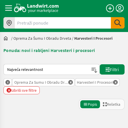
Pretraži ponude
/
Oprema Za Šumu I Obradu Drveta
/
Harvesteri I Procesori
Ponuda: novi i rabljeni Harvesteri i procesori
Tako se sortira na Landwirt.com
Filtri
x
x
x
Oprema Za Sumu I Obradu Drveta
Harvesteri I Procesori
x
Izbriši sve filtre
Popis
Rešetka