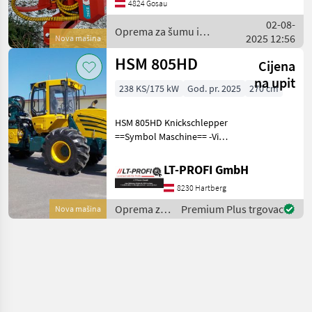
festhalten und entasten zu
4824 Gosau
können, Sägen bis 42cm!
02-08-
Fragen Sie danach! Ga
Oprema za šumu i
2025 12:56
Nova mašina
obradu drveta / Naarva
HSM 805HD
Cijena
na upit
238 KS/175 kW
God. pr. 2025
270 cm
HSM 805HD Knickschlepper
==Symbol Maschine== -Viel
Ausstattung Das LT-PROFI
Landtechnik für Profis -
LT-PROFI GmbH
Team freut sich auf ein
8230 Hartberg
persönliches Beratungsg
Oprema za
Premium Plus trgovac
Nova mašina
šumu i
obradu
drveta /
HSM