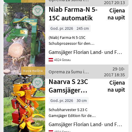
Ferngesteuerter 2, 5t Winde
2017 20:13
obradu drveta / Niab
ausgerüstet um die Bä
Niab Farma-N 5-
Cijena
15C automatik
na upit
God. pr. 2026
245 cm
(Niab) Farma-N 5-15C
Schubprozessor für den
Dreipunktanbau und
Gamsjäger Florian Land- und Forsttechnik
Zapfwellenantrieb. Der
4824 Gosau
Prozessor ist mit einer
hydraulischen
29-10-
Nova mašina
Oprema za šumu i
Ferngesteuerter 2, 5t Winde
2017 18:35
obradu drveta / Niab
ausgerüstet um
Naarva S 23C
Cijena
Gamsjäger
na upit
Edition
God. pr. 2026
30 cm
Schubharvester S 23 C
Gamsjäger Edition für den
Kran oder Baggeranbau.
Gamsjäger Florian Land- und Forsttechnik
NEU: Mit Gebirgsschwinge
4824 Gosau