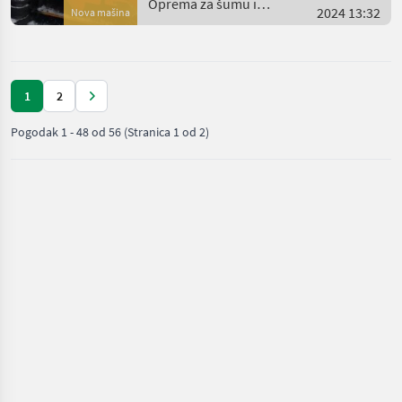
Oprema za šumu i
2024 13:32
Nova mašina
obradu drveta / Naarva
1
2
Pogodak
1
-
48
od
56
(Stranica 1 od 2)