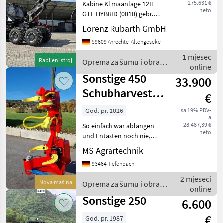
275.631 €
Kabine Klimaanlage 12H
neto
GTE HYBRID (0010) gebr.
Harvester Logset 12 HGTE
Lorenz Rubarth GmbH
Hybrid (0020) in
59609 Anröchte-Altengeseke
serienmäßiger Ausstattung
(0030) Hybrid Neu in
1 mjesec
Rabljeni stroj
Oprema za šumu i obradu
08.2025 (0040) Neue Messer
online
drveta / Logset
u
Sonstige 450
33.900
Schubharvester
€
Schubaggregat
God. pr. 2026
sa 19% PDV-
a
Harvesteraggreg
28.487,39 €
So einfach war ablängen
neto
und Entasten noch nie,
Automatikbetrieb entastet
MS Agrartechnik
die Bäume bis zur
93464 Tiefenbach
eingestellten länge nur
über einen Knopfdruck Für
2 mjeseci
Nova mašina
Oprema za šumu i obradu
Bagger, Fostkran und Rü
online
drveta / Sonstige
Sonstige 250
6.600
€
God. pr. 1987