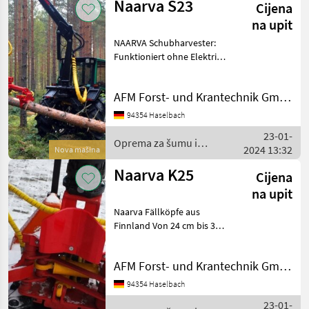
Naarva S23
Cijena
na upit
NAARVA Schubharvester:
Funktioniert ohne Elektrik
vom Aufbaufahrzeug, nur
durch das Öl des
AFM Forst- und Krantechnik GmbH
Zangenzylinders. Batterie
im Harvester, dadurch
94354 Haselbach
Längenmessung und
23-01-
Volume
Oprema za šumu i
2024 13:32
Nova mašina
obradu drveta / Naarva
Naarva K25
Cijena
na upit
Naarva Fällköpfe aus
Finnland Von 24 cm bis 34
cm Fälldurchmesser
(Weichholz): Achtung:
AFM Forst- und Krantechnik GmbH
Unterschied zu anderen
Systemen: Abschneiden mit
94354 Haselbach
Messer, das hydraulisch
23-01-