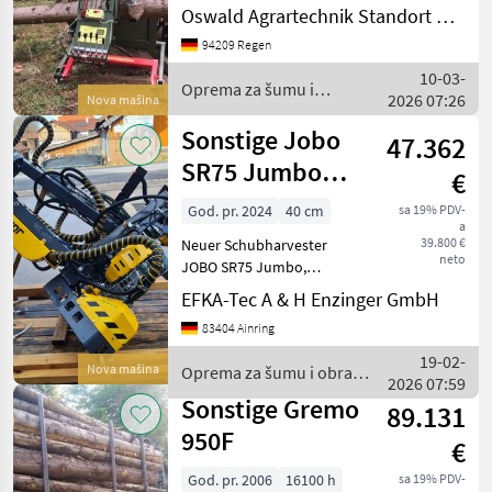
Oswald Agrartechnik Standort Regen
94209 Regen
10-03-
Oprema za šumu i
2026 07:26
Nova mašina
obradu drveta / Farma
Sonstige Jobo
47.362
SR75 Jumbo
€
Harvester
God. pr. 2024
40 cm
sa 19% PDV-
a
39.800 €
Neuer Schubharvester
neto
JOBO SR75 Jumbo,
Unbenutzt, Bj2024, 4
EFKA-Tec A & H Enzinger GmbH
Rollenvorschub, CCD-
83404 Ainring
Display incl.
Durchmessersensor,
19-02-
Nova mašina
Oprema za šumu i obradu
Auslegeverlängerung S60
2026 07:59
drveta / Sonstige
hydraulisch, Steuerkabel
Sonstige Gremo
89.131
10m
950F
€
God. pr. 2006
16100 h
sa 19% PDV-