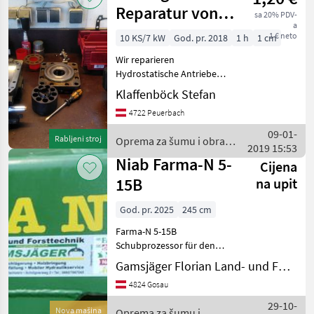
Reparatur von
sa 20% PDV-
a
Hydrostaten
1 € neto
10 KS/7 kW
God. pr. 2018
1 h
1 cm
Fahrpumpen
Wir reparieren
und Motore
Hydrostatische Antriebe
aller Hersteller. Die
Klaffenböck Stefan
Antriebe werden nach der
4722 Peuerbach
Reparatur auf unserm
Prüfstand eingestellt.
09-01-
Rabljeni stroj
Oprema za šumu i obradu
Oprema za šumu i obradu
2019 15:53
drveta / Sonstige
drveta H
Niab Farma-N 5-
Cijena
15B
na upit
God. pr. 2025
245 cm
Farma-N 5-15B
Schubprozessor für den
Dreipunktanbau und
Gamsjäger Florian Land- und Forsttechnik
Zapfwellenantrieb. Der
4824 Gosau
Prozessor ist mit einer
hydraulischen
29-10-
Nova mašina
Oprema za šumu i