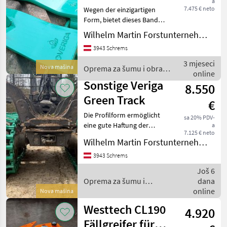
a
7.475 € neto
Wegen der einzigartigen
Form, bietet dieses Band
eine große Kontaktfläche
Wilhelm Martin Forstunternehmen GmbH
zum Untergrund. Hierdurch
3943 Schrems
ist eine gute Haftung und
Stabilität der
3 mjeseci
Nova mašina
Oprema za šumu i obradu
Forstmaschine auch
online
drveta / Sonstige
Sonstige Veriga
8.550
Green Track
€
Die Profilform ermöglicht
sa 20% PDV-
eine gute Haftung der
a
7.125 € neto
Forstmaschine auf
Wilhelm Martin Forstunternehmen GmbH
verschiedenen
Untergründen. Geeignet für
3943 Schrems
steile steinige Untergründe,
Još 6
sowie auch für Schnee und
Oprema za šumu i
dana
Sch
obradu drveta / Sonstige
online
Nova mašina
Westtech CL190
4.920
Fällgreifer für