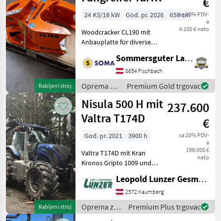
€
Bagger
24 KS/18 kW
God. pr. 2026
658 cm
sa 20% PDV-
a
4.100 € neto
Woodcracker CL190 mit
Anbauplatte für diverse
Aufnahmen Maschine ist
Sommersguter Landmaschinen GmbH
lagernd Technische Daten:
Schneiddurchmesser
8654 Fischbach
Weichholz: 250 mm
Oprema za
Premium Gold trgovac
Rabljeni stroj
Schneiddurchmesser
šumu i
Nisula 500 H mit
Hartholz:
237.600
obradu
drveta /
Valtra T174D
€
Westtech
God. pr. 2021
3900 h
sa 20% PDV-
a
198.000 €
Valtra T174D mit Kran
neto
Kronos Gripto 1009 und
Harvester Nisula 500 H -
Leopold Lunzer GesmbH
Valtra T174 D – Baujahr
2021, B-Std. 3900 Allrad,
2572 Kaumberg
AKH 38 mm Bolzen A11
Oprema za
Premium Plus trgovac
Rabljeni stroj
automatisch, Kabinenfed
šumu i