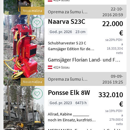
für jeden Steilhang, extra
großen Zangen,
22-10-
Nova mašina
Oprema za šumu i
Zangenzylindern und leis
2016 20:59
obradu drveta / Naarva
Naarva S23C
22.000
€
God. pr. 2026
23 cm
sa 20% PDV-
Schubharvester S 23 C
a
Gamsjäger Edition für den
18.333,33 €
neto
Kran oder Baggeranbau.
Gamsjäger Florian Land- und Forsttechnik
NEU: Mit extra großer
Zange, eigens im Haus
4824 Gosau
konstruiert und gefertigt
09-09-
um auch die Bäume bis 3
Oprema za šumu i
2016 19:25
Nova mašina
obradu drveta / Naarva
Ponsse Elk 8W
332.010
€
God. pr. 2023
6473 h
sa 19% PDV-
Allrad, Kabine ________
a
noch im Einsatz, kurzfristig
279.000 €
neto
verfügbar o Wiegesystem