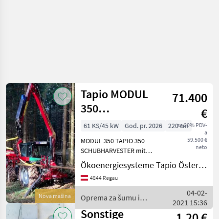
Tapio MODUL
71.400
350
€
Schubharvester
61 KS/45 kW
God. pr. 2026
220 cm
sa 20% PDV-
a
+ Kran für 3
59.500 €
MODUL 350 TAPIO 350
Punkt
neto
SCHUBHARVESTER mit
Längen u. Durchmesser -
Ökoenergiesysteme Tapio Österreich S. Zmelik
Messung Gewicht 285 kg
4844 Regau
Schubgeschwindigkeit 0, 8
m / sec Entastungskraft 20
04-02-
Nova mašina
Oprema za šumu i
kN bei 160 bar (23, 75kN /
2021 15:36
obradu drveta / Tapio
Sonstige
1,20 €