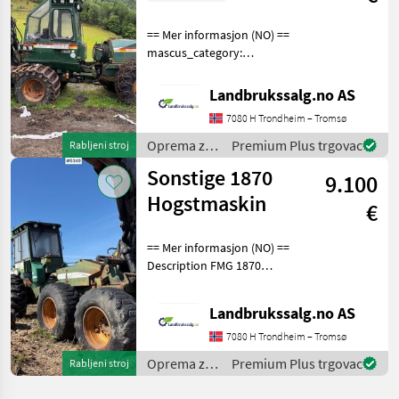
== Mer informasjon (NO) ==
mascus_category:
harvesters merke: Øsa
Please provide reference
Landbrukssalg.no AS
number upon request: 4919
7080 H Trondheim – Tromsø
See
en.landbrukssalg.no/4919
Oprema za
Premium Plus trgovac
Rabljeni stroj
for more images
šumu i
Sonstige 1870
9.100
obradu
drveta /
Hogstmaskin
€
Sonstige
== Mer informasjon (NO) ==
Description FMG 1870
harvester With thinning
unit Unknown technical
Landbrukssalg.no AS
condition Brakes work
poorly Support stored Sold
7080 H Trondheim – Tromsø
as a repair item o
Oprema za
Premium Plus trgovac
Rabljeni stroj
šumu i