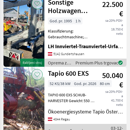
Sonstige
22.500
obradu
drveta /
Holzwagen
€
Nisula
RW11
God. pr. 1995
1 h
sa 20% PDV-
a
18.750 €
Klassifizierung:
neto
Gebrauchtmaschine;
Weitere
LH Innviertel-Traunviertel-Urfahr eGen, Gundertshausen
Maschinenmerkmale: BK
7200 Teleskopierbar
5142 Gundertshausen
Berreifung 500/50-17
Oprema za
Premium Plus trgovac
Rabljeni stroj
hydraulische Bremse
šumu i
Tapio 600 EXS
Oprema za šumu i obradu
50.040
obradu
drveta Harv
drveta /
€
52 KS/38 kW
God. pr. 2026
80 cm
Sonstige
sa 20% PDV-
TAPIO 600 EXS SCHUB-
a
HARVESTER Gewicht 550 kg
41.700 €
neto
Längen und Durchmesser -
Ökoenergiesysteme Tapio Österreich S. Zmelik
Messung Speicher
Tagesproduktion / m3 ,
4844 Regau
Sorte, Stück auf USB
03-12-
Stromversorgung 12/24 V