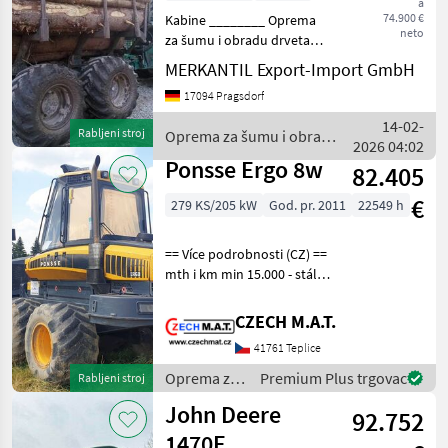
a
74.900 €
Kabine ________ Oprema
neto
za šumu i obradu drveta
Harvesteri i procesori
MERKANTIL Export-Import GmbH
17094 Pragsdorf
14-02-
Rabljeni stroj
Oprema za šumu i obradu
2026 04:02
drveta / Sonstige
Ponsse Ergo 8w
82.405
€
279 KS/205 kW
God. pr. 2011
22549 h
== Více podrobnosti (CZ) ==
mth i km min 15.000 - stále
pracuje! still at work / im
werk ID 1603445212_S
CZECH M.A.T.
Oprema za šumu i obradu
41761 Teplice
drveta Harvesteri i proces
Oprema za
Premium Plus trgovac
Rabljeni stroj
šumu i
John Deere
92.752
obradu
drveta /
1470E