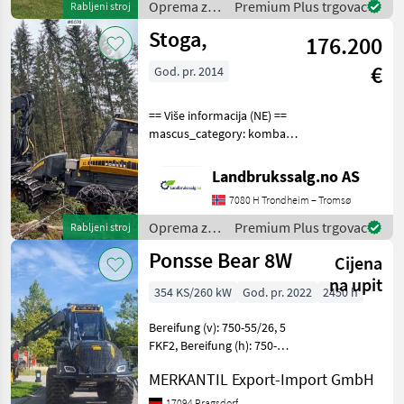
for more images Specificati
Oprema za
Premium Plus trgovac
Rabljeni stroj
šumu i
Stoga,
176.200
obradu
drveta /
€
God. pr. 2014
Hypro
== Više informacija (NE) ==
mascus_category: kombajni
Molimo navedite referentni
broj na zahtjev: 8070 Za više
Landbrukssalg.no AS
slika pogledajte
7080 H Trondheim – Tromsø
en.landbrukssalg.no/8070
Specifikac
Oprema za
Premium Plus trgovac
Rabljeni stroj
šumu i
Ponsse Bear 8W
Cijena
obradu
drveta /
na upit
354 KS/260 kW
God. pr. 2022
2450 h
Ponsse
Bereifung (v): 750-55/26, 5
FKF2, Bereifung (h): 750-
55/26, 5 FKF2,
MERKANTIL Export-Import GmbH
Geschwindigkeit: 20 km/h,
Kabine, Luftgefederter Sitz,
17094 Pragsdorf