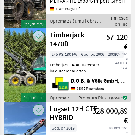
MERKANTIL Export-Import GmbH
(Ponsse) o Kran K90+ o
Erweiterbarer Laderaum o
17094 Pragsdorf
Verlängerungsausleger o
1 mjesec
Webasto
Oprema za šumu i obradu
online
Rabljeni stroj
drveta / Ponsse
Timberjack
57.120
1470D
€
245 KS/180 kW
God. pr. 2006
23020 h
sa 19% PDV-
a
48.000 €
timberjack 1470D Harvester
neto
im durchreparierten
Zustand , sofort Einsetzbar
D.O.B. & Völk GmbH, Filiale Regensburg
Besichtigung und
Probefahrt jederzeit
93055 Regensburg
möglich 23020 Bh Bereifung
Oprema za
Premium Plus trgovac
Rabljeni stroj
vorne 750-55 26.5 ca. 40
šumu i
Logset 12H GTE
328.000,89
obradu
drveta /
HYBRID
€
Timberjack
God. pr. 2019
sa 19% PDV-
a