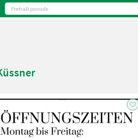
Pretraži ponude
Küssner