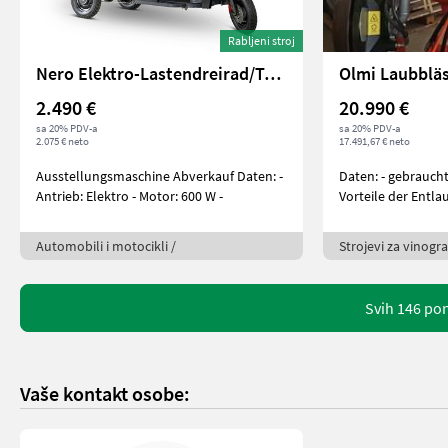
Rabljeni stroj
Nero Elektro-Lastendreirad/Tuk-Tuk Thunder
Olmi Laubblä
2.490 €
20.990 €
sa 20% PDV-a
sa 20% PDV-a
2.075 € neto
17.491,67 € neto
Ausstellungsmaschine Abverkauf Daten: -
Daten: - gebraucht
Antrieb: Elektro - Motor: 600 W -
Vorteile der Entla
Automobili i motocikli /
Strojevi za vinogr
Svih 146 po
Vaše kontakt osobe: