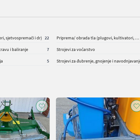
eri, sjetvospremači i dr)
22
Priprema/ obrada tla (plugovi, kultivatori, tanjurače i dr.)
ravu i baliranje
7
Strojevi za voćarstvo
ja
5
Strojevi za đubrenje, gnojenje i navodnjavanj