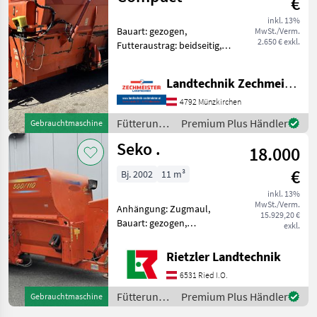
€
inkl. 13%
Bauart: gezogen,
MwSt./Verm.
2.650 € exkl.
Futteraustrag: beidseitig,
Zentralschmierung,
Wiegeeinrichtung, Stützfuß,
Landtechnik Zechmeister GmbH & Co KG
Entnahmefräse
Futtermischwagen
4792 Münzkirchen
Fütterungstechnik
Fütterungstechnik
Premium Plus Händler
Gebrauchtmaschine
Futtermischwagen
/ Seko
Seko .
18.000
€
Bj. 2002
11 m³
inkl. 13%
MwSt./Verm.
Anhängung: Zugmaul,
15.929,20 €
Bauart: gezogen,
exkl.
Futteraustrag: beidseitig,
Misch-Anordnung:
Rietzler Landtechnik
horizontal, Mischsystem:
6531 Ried I.O.
Schnecken,
Wiegeeinrichtung gut
Fütterungstechnik
Premium Plus Händler
Gebrauchtmaschine
gebrauchter
/ Seko