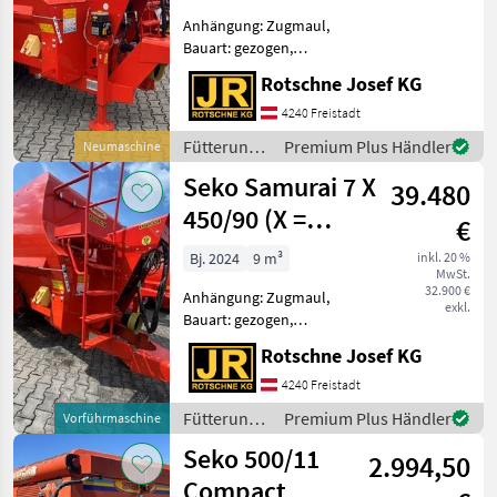
Marktplatz
Händlerangebote
Kleinanzeigen
Anhängung: Zugmaul,
Bauart: gezogen,
Futteraustrag: beidseitig,
Rotschne Josef KG
Misch-Anordnung:
horizontal, Mischsystem:
4240 Freistadt
Schnecken,
Fütterungstechnik
Premium Plus Händler
Neumaschine
Wiegeeinrichtung,
/ Seko
Seko Samurai 7 X
Zentralschmierung SEKO
39.480
SAMURAI 7 45
450/90 (X =
€
niedrige
Bj. 2024
9 m³
inkl. 20 %
MwSt.
Einfahrten
32.900 €
Anhängung: Zugmaul,
exkl.
Bauart: gezogen,
Futteraustrag: beidseitig,
Rotschne Josef KG
Misch-Anordnung:
horizontal, Mischsystem:
4240 Freistadt
Schnecken, Stützfuß,
Fütterungstechnik
Premium Plus Händler
Vorführmaschine
Wiegeeinrichtung,
/ Seko
Seko 500/11
Zentralschmierung
2.994,50
Generalim
Compact