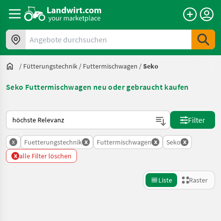
Angebote durchsuchen
/
Fütterungstechnik
/
Futtermischwagen
/
Seko
Seko Futtermischwagen neu oder gebraucht kaufen
So wird auf Landwirt.com sortiert
Filter
x
x
x
x
Fuetterungstechnik
Futtermischwagen
Seko
x
alle Filter löschen
Liste
Raster