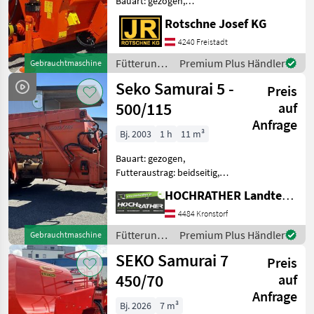
Bauart: gezogen,
Futteraustrag: beidseitig,
Trioliet
Rotschne Josef KG
Misch-Anordnung:
horizontal, Mischsystem:
4240 Freistadt
BVL
Schnecken,
Fütterungstechnik
Premium Plus Händler
Gebrauchtmaschine
Wiegeeinrichtung,
/ Seko
Strautmann
Seko Samurai 5 -
Zentralschmierung SEKO
Preis
SAMURAI 7 45
500/115
auf
Kuhn
Anfrage
Bj. 2003
1 h
11 m³
Alle 36
anzeigen
Bauart: gezogen,
Futteraustrag: beidseitig,
MODELL
Misch-Anordnung:
HOCHRATHER Landtechnik GmbH
horizontal, Mischsystem:
Schnecken, Entnahmefräse,
4484 Kronstorf
Stützfuß, Wiegeeinrichtung
Fütterungstechnik
Premium Plus Händler
Gebrauchtmaschine
SAMURAI
Gebrauchtmaschine Seko
/ Seko
7
SEKO Samurai 7
Samurai 5
Preis
500/150
450/70
auf
MARKTPLATZ
Anfrage
Bj. 2026
7 m³