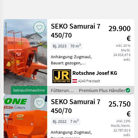
Suche
verfeinern
SEKO Samurai 7
29.900
Kategorie
Land
Filter
4
450/70
€
7
Bj. 2023
70 m³
inkl. 20 %
AKTUELLER
Zurücksetzen
Ergebnisse
MwSt.
PFAD
24.916,67 €
anzeigen
Anhängung: Zugmaul,
exkl.
Landtechnik
Bauart: gezogen,
Futteraustrag: beidseitig,
Fuetterungstechnik
Rotschne Josef KG
Misch-Anordnung:
Futtermischwagen
horizontal, Mischsystem:
4240 Freistadt
Schnecken, Stützfuß,
Seko
Fütterungstechnik
Premium Plus Händler
Gebrauchtmaschine
Wiegeeinrichtung,
/ Seko
SEKO Samurai 7
Zentralschmierung
25.750
KATEGORIE
Generalim
WÄHLEN
450/70
€
Seko
Bj. 2022
7 m³
inkl. 13%
MwSt./Verm.
22.787,61 €
Anhängung: Zugmaul,
Siloking
exkl.