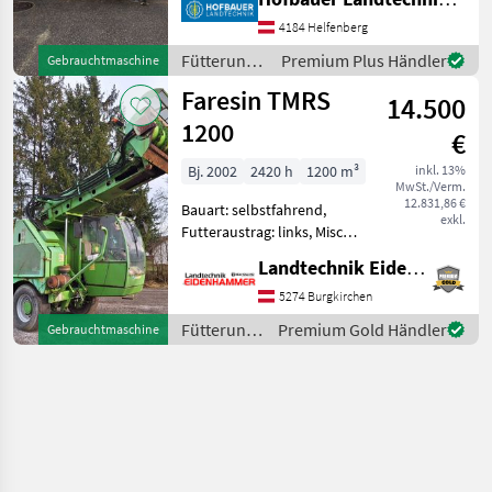
Misch-Anordnung: vertikal,
Mischsystem: Schnecken,
4184 Helfenberg
Stützfuß, Wiegeeinrichtung,
Fütterungstechnik
Premium Plus Händler
Gebrauchtmaschine
Zentralschmierung Faresin
/ Faresin
Faresin TMRS
Fut
14.500
1200
€
Bj. 2002
2420 h
1200 m³
inkl. 13%
MwSt./Verm.
12.831,86 €
Bauart: selbstfahrend,
exkl.
Futteraustrag: links, Misch-
Anordnung: horizontal,
Landtechnik Eidenhammer GmbH
Mischsystem: Paddel,
Entnahmefräse Faresin
5274 Burgkirchen
Futtermischwagen
Fütterungstechnik
Premium Gold Händler
Gebrauchtmaschine
Selbstfahrer -Mischwagen
/ Faresin
hat ca.24