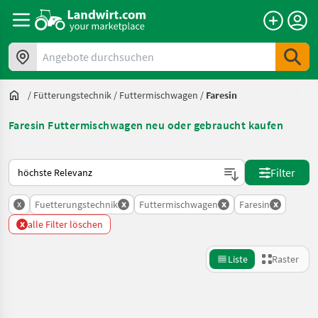
Angebote durchsuchen
/
Fütterungstechnik
/
Futtermischwagen
/
Faresin
Faresin Futtermischwagen neu oder gebraucht kaufen
So wird auf Landwirt.com sortiert
Filter
x
x
x
x
Fuetterungstechnik
Futtermischwagen
Faresin
x
alle Filter löschen
Liste
Raster