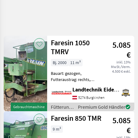
Faresin 1050
5.085
TMRV
€
Bj. 2000
11 m³
inkl. 13%
MwSt./Verm.
4.500 € exkl.
Bauart: gezogen,
Futteraustrag: rechts,
Mischsystem: Schnecken,
Landtechnik Eidenhammer GmbH
Stützfuß, Wiegeeinrichtung
FARESIN
5274 Burgkirchen
FUTTERMISCHWAGEN 1050
Fütterungstechnik
Premium Gold Händler
Gebrauchtmaschine
TMRV - mit
/ Faresin
Faresin 850 TMR
Wiegeeinrichtung - mit
5.085
Gelenkwell
€
9 m³
inkl. 13%