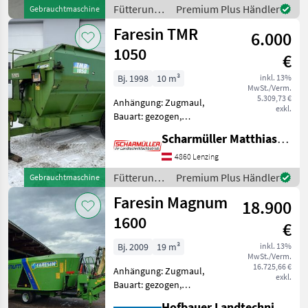
FARESIN
Fütterungstechnik
Premium Plus Händler
Gebrauchtmaschine
FUTTERMICHWAGEN TMR
/ Faresin
Faresin TMR
850 - Fräse
6.000
1050
€
Bj. 1998
10 m³
inkl. 13%
MwSt./Verm.
5.309,73 €
Anhängung: Zugmaul,
exkl.
Bauart: gezogen,
Futteraustrag: rechts,
Scharmüller Matthias Landtechnik
Misch-Anordnung:
horizontal,
4860 Lenzing
Wiegeeinrichtung FARESIN
Fütterungstechnik
Premium Plus Händler
Gebrauchtmaschine
Futtermischwagen TMR
/ Faresin
Faresin Magnum
1050 - mit horizontalen
18.900
Mischschn
1600
€
Bj. 2009
19 m³
inkl. 13%
MwSt./Verm.
16.725,66 €
Anhängung: Zugmaul,
exkl.
Bauart: gezogen,
Futteraustrag: beidseitig,
Hofbauer Landtechnik GmbH