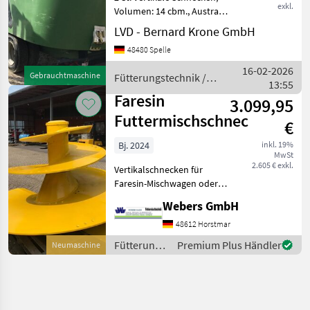
exkl.
Volumen: 14 cbm., Austrag:
vorne links und rechts,
LVD - Bernard Krone GmbH
Querförderband, Waage,
48480 Spelle
Reduziergetriebe,
Bordhydraulik, ohne
16-02-2026
Gebrauchtmaschine
Fütterungstechnik /
Gelenkwelle, Fütterungstec
13:55
Faresin
Faresin
3.099,95
Futtermischschnecke
€
Bj. 2024
inkl. 19%
MwSt
2.605 € exkl.
Vertikalschnecken für
Faresin-Mischwagen oder
andere Fabrikate. Jede
Webers GmbH
Größe, jede Materialstärke,
Fertigung in Stahl oder
48612 Horstmar
Edelstahl. • Preise sind nur
Fütterungstechnik
Premium Plus Händler
Neumaschine
als Beispie
/ Faresin