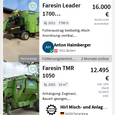
Futtermischwagen
Faresin Leader
16.000
1700
€
Selbstfahrfuttermischwag
MwSt nicht
Bj. 2011
7760 h
ausweisbar
Futteraustrag: beidseitig, Misch-
Anordnung: vertikal,
Entnahmefräse,
Anton Haimberger
Wiegeeinrichtung Selbstfahrer
Futtermischer 17 m³, FPT Motor
3311 Zeillern
170 PS, Austragschieber li. Mitte
Fütterungstechnik
2 Monate online
Kleinanzeige
und
/
Faresin TMR
12.495
Futtermischwagen
1050
€
Bj. 2002
10 m³
inkl. 19%
MwSt
10.500 €
Anhängung: Zugmaul,
exkl.
Bauart: gezogen,
Futteraustrag: rechts,
Hirl Misch- und Anlagentechnik e.K.
Misch-Anordnung:
horizontal, Mischsystem:
84326 Falkenberg