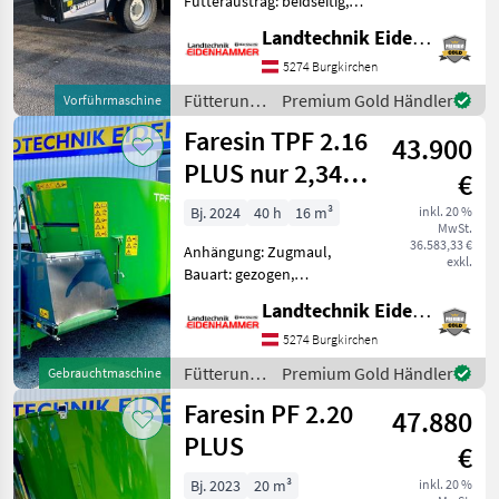
Futteraustrag: beidseitig,
Misch-Anordnung: vertikal,
Trioliet
Landtechnik Eidenhammer GmbH
Mischsystem: Schnecken,
Entnahmefräse,
5274 Burgkirchen
BVL
Wiegeeinrichtung - 4-
Fütterungstechnik
Premium Gold Händler
Vorführmaschine
Zylinder Deutz Motor mit
/ Faresin
Strautmann
Faresin TPF 2.16
105kW -
43.900
PLUS nur 2,34m
€
Kuhn
hoch!!!!!
Bj. 2024
40 h
16 m³
inkl. 20 %
Alle 36
MwSt.
anzeigen
36.583,33 €
Anhängung: Zugmaul,
exkl.
Bauart: gezogen,
MODELL
Futteraustrag: beidseitig,
Landtechnik Eidenhammer GmbH
Misch-Anordnung: vertikal,
Mischsystem: Schnecken,
5274 Burgkirchen
Stützfuß, Wiegeeinrichtung
Fütterungstechnik
Premium Gold Händler
Gebrauchtmaschine
TMR
- Vertikalmischwage 16m³ -
/ Faresin
1050
Faresin PF 2.20
A
47.880
TMR
PLUS
700
€
Bj. 2023
20 m³
inkl. 20 %
MARKTPLATZ