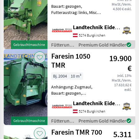
MwSt./Verm.
Bauart: gezogen,
4.500 € exkl.
Futteraustrag: links, Misch-
Anordnung: horizontal,
Mischsystem: Schnecken,
Landtechnik Eidenhammer GmbH
Entnahmefräse,
5274 Burgkirchen
Wiegeeinrichtung FARESIN
FUTTERMISCHWAGEN 850
Fütterungstechnik
Premium Gold Händler
Gebrauchtmaschine
TMR PRO - mit F
/ Faresin
Faresin 1050
19.900
TMR
€
Bj. 2004
10 m³
inkl. 13%
MwSt./Verm.
17.610,62 €
Anhängung: Zugmaul,
exkl.
Bauart: gezogen,
Futteraustrag: beidseitig,
Landtechnik Eidenhammer GmbH
Misch-Anordnung:
horizontal, Mischsystem:
5274 Burgkirchen
Schnecken, Entnahmefräse,
Fütterungstechnik
Premium Gold Händler
Gebrauchtmaschine
Stützfuß, Wiegeeinrichtung
/ Faresin
Faresin TMR 700
FARESIN FUTTE
5.311