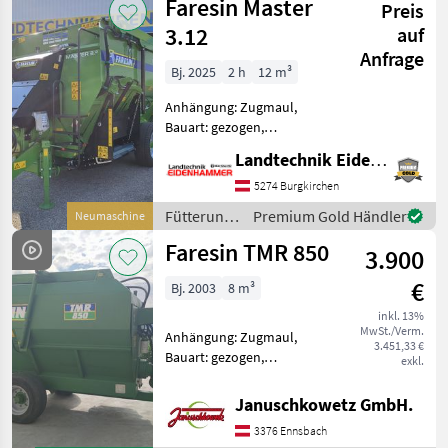
Faresin Master
Futtermischwagen
Preis
3.12
auf
Anfrage
Bj. 2025
2 h
12 m³
Anhängung: Zugmaul,
Bauart: gezogen,
Futteraustrag: beidseitig,
Landtechnik Eidenhammer GmbH
Misch-Anordnung:
horizontal, Mischsystem:
5274 Burgkirchen
Schnecken, Entnahmefräse,
Fütterungstechnik
Premium Gold Händler
Neumaschine
Stützfuß, Wiegeeinrichtung
/ Faresin
Faresin TMR 850
#FARESIN MAST
3.900
€
Bj. 2003
8 m³
inkl. 13%
MwSt./Verm.
Anhängung: Zugmaul,
3.451,33 €
Bauart: gezogen,
exkl.
Futteraustrag: rechts,
Misch-Anordnung:
Januschkowetz GmbH.
horizontal, Mischsystem:
3376 Ennsbach
Schnecken, Entnahmefräse