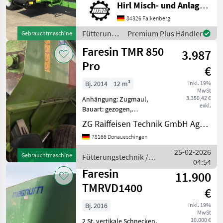
Misch-Anordnung:
Hirl Misch- und Anlagentechnik e.K.
horizontal, Mischsystem:
84326 Falkenberg
Schnecken, Entnahmefräse,
Stützfuß, Wiegeeinrichtung
Fütterungstechnik
Premium Plus Händler
Gebrauchtmaschine
Marke: Faresin M
/ Faresin
Faresin TMR 850
3.987
Pro
€
Bj. 2014
12 m³
inkl. 19%
MwSt
3.350,42 €
Anhängung: Zugmaul,
exkl.
Bauart: gezogen,
Entnahmefräse,
ZG Raiffeisen Technik GmbH Agrartechnik Donaueschingen
Futteraustrag: beidseitig,
78166 Donaueschingen
Misch-Anordnung: vertikal,
Mischsystem: Schnecken,
25-02-2026
Gebrauchtmaschine
Fütterungstechnik /
Stützfuß, Wiegeeinrichtung
04:54
Faresin
Maschine wird z
Faresin
11.900
TMRVD1400
€
Bj. 2016
inkl. 19%
MwSt
10.000 €
2 St. vertikale Schnecken,