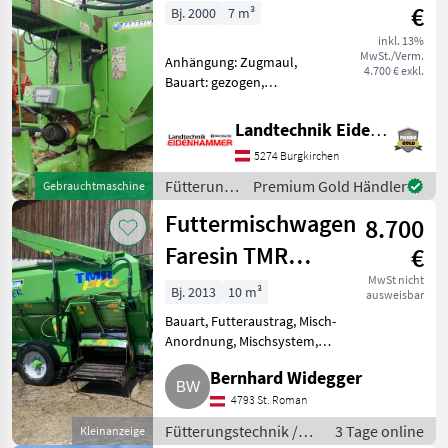
€
Bj. 2000
7 m³
inkl. 13%
MwSt./Verm.
Anhängung: Zugmaul,
4.700 € exkl.
Bauart: gezogen,
Futteraustrag: rechts,
Misch-Anordnung:
Landtechnik Eidenhammer GmbH
horizontal, Mischsystem:
5274 Burgkirchen
Schnecken, Stützfuß,
Wiegeeinrichtung Faresin
Fütterungstechnik
Premium Gold Händler
Gebrauchtmaschine
Futtermischwagen TMR 70
/ Faresin
Futtermischwagen
8.700
Faresin TMR
€
1050
MwSt nicht
Bj. 2013
10 m³
ausweisbar
Bauart, Futteraustrag, Misch-
Anordnung, Mischsystem,
Entnahmefräse, Stützfuß,
Bernhard Widegger
Wiegeeinrichtung Verkaufe
Faresin Futtermischwagen TMR
4793 St. Roman
Pro 1050. Programmierwaage,
Fütterungstechnik /
3 Tage online
Kleinanzeige
el. Bedien