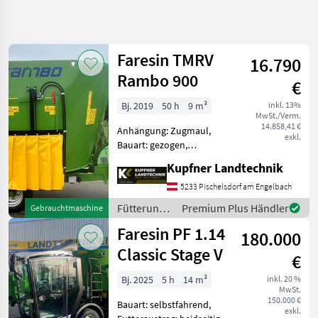
Suche
verfeinern
Faresin TMRV
16.790
Kategorie
Land
Filter
4
Rambo 900
€
25
Bj. 2019
50 h
9 m³
inkl. 13%
AKTUELLER
Zurücksetzen
Ergebnisse
MwSt./Verm.
PFAD
14.858,41 €
anzeigen
Anhängung: Zugmaul,
exkl.
Landtechnik
Bauart: gezogen,
Futteraustrag: rechts,
Fuetterungstechnik
Kupfner Landtechnik
Misch-Anordnung: vertikal,
Futtermischwagen
Mischsystem: Schnecken,
5233 Pischelsdorf am Engelbach
Stützfuß, Wiegeeinrichtung
Faresin
Fütterungstechnik
Premium Plus Händler
Gebrauchtmaschine
Faresin Rambo 900 -Baujahr
/ Faresin
Faresin PF 1.14
201
180.000
KATEGORIE
WÄHLEN
Classic Stage V
€
Faresin
Bj. 2025
5 h
14 m³
inkl. 20 %
MwSt.
150.000 €
Bauart: selbstfahrend,
Siloking
exkl.