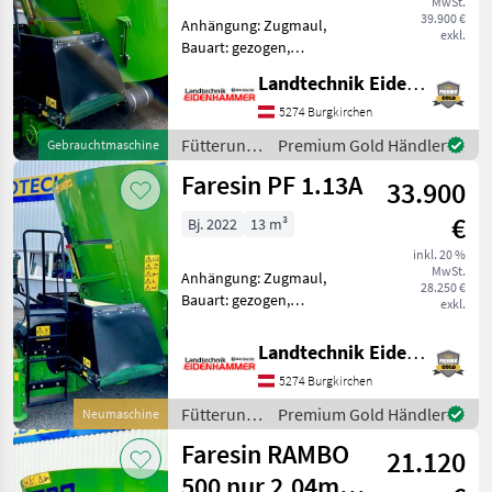
MwSt.
39.900 €
Anhängung: Zugmaul,
Marktplatz
Händlerangebote
Kleinanzeigen
exkl.
Bauart: gezogen,
Futteraustrag: beidseitig,
Landtechnik Eidenhammer GmbH
Misch-Anordnung: vertikal,
Mischsystem: Schnecken,
5274 Burgkirchen
Druckluftbremse, Stützfuß,
Fütterungstechnik
Premium Gold Händler
Gebrauchtmaschine
Wiegeeinrichtung -
/ Faresin
Faresin PF 1.13A
Vertikalmis
33.900
€
Bj. 2022
13 m³
inkl. 20 %
MwSt.
Anhängung: Zugmaul,
28.250 €
Bauart: gezogen,
exkl.
Futteraustrag: beidseitig,
Misch-Anordnung: vertikal,
Landtechnik Eidenhammer GmbH
Mischsystem: Schnecken,
5274 Burgkirchen
Stützfuß, Wiegeeinrichtung
- Austragung vorne
Fütterungstechnik
Premium Gold Händler
Neumaschine
beidseitig
/ Faresin
Faresin RAMBO
21.120
500 nur 2,04m