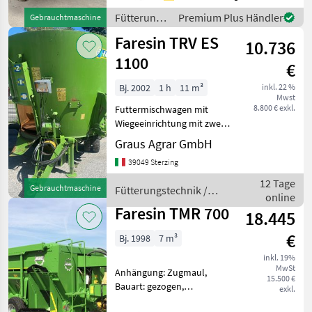
Schnecken, Entnahmefräse,
Fütterungstechnik
Premium Plus Händler
Gebrauchtmaschine
Stützfuß, Wiegeeinrichtung
/ Faresin
Faresin TRV ES
Marke: Faresin M
10.736
1100
€
Bj. 2002
1 h
11 m³
inkl. 22 %
Mwst
8.800 € exkl.
Futtermischwagen mit
Wiegeeinrichtung mit zwei
Gegenschneiden
Graus Agrar GmbH
hydraulisch verstellbar
39049 Sterzing
Fütterungstechnik
Futtermischwagen
12 Tage
Gebrauchtmaschine
Fütterungstechnik /
online
Faresin
Faresin TMR 700
18.445
€
Bj. 1998
7 m³
inkl. 19%
MwSt
Anhängung: Zugmaul,
15.500 €
Bauart: gezogen,
exkl.
Futteraustrag: rechts,