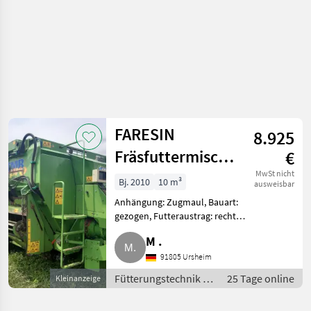
FARESIN
8.925
Fräsfuttermischwagen
€
TMR 1050
MwSt nicht
Bj. 2010
10 m³
ausweisbar
Anhängung: Zugmaul, Bauart:
gezogen, Futteraustrag: rechts,
Misch-Anordnung: horizontal,
M .
Mischsystem: Schnecken,
Entnahmefräse, Stützfuß,
91805 Ursheim
Wiegeeinrichtung,
Fütterungstechnik /
25 Tage online
Kleinanzeige
Zentralschmierung
Futtermischwagen