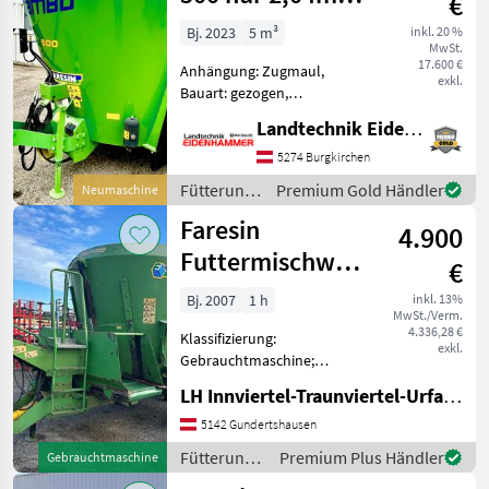
€
hoch!!!
Bj. 2023
5 m³
inkl. 20 %
MwSt.
17.600 €
Anhängung: Zugmaul,
exkl.
Bauart: gezogen,
Futteraustrag: beidseitig,
Landtechnik Eidenhammer GmbH
Misch-Anordnung: vertikal,
Mischsystem: Schnecken,
5274 Burgkirchen
Stützfuß, Wiegeeinrichtung
Fütterungstechnik
Premium Gold Händler
Neumaschine
- Beidseitige Austragung - W
/ Faresin
Faresin
4.900
Futtermischwagen
€
Magnum TMRV
Bj. 2007
1 h
inkl. 13%
MwSt./Verm.
1100
4.336,28 €
Klassifizierung:
exkl.
Gebrauchtmaschine;
Weitere
LH Innviertel-Traunviertel-Urfahr eGen, Gundertshausen
Maschinenmerkmale:
Gelenkwelle, Waage,
5142 Gundertshausen
Querförderband vorne
Fütterungstechnik
Premium Plus Händler
Gebrauchtmaschine
Fütterungstechnik
/ Faresin