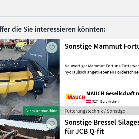
ffer die Sie interessieren könnten:
Sonstige Mammut Fort
Neuwertiger Mammut Fortuna Futterverteiler - Euro
hydraulisch angetriebenen Förderschn
Gummilippe. zum Anschiebe
MAUCH Gesellschaft m
5274 Burgkirchen
Fütterungstechnik / Sonstige
Gebrauchtmaschine
Sonstige Bressel Silag
für JCB Q-fit