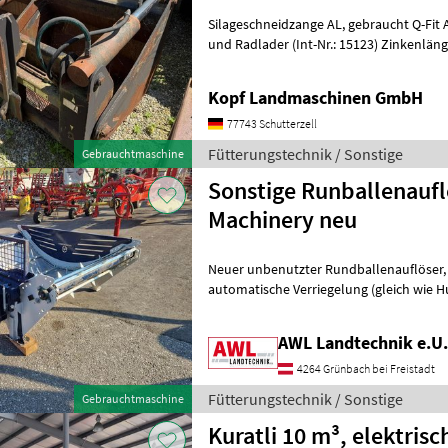
Silageschneidzange AL, gebraucht Q-Fit Aufnahme für JCB Teleskop-
und Radlader (Int-Nr.: 15123) Zinkenlänge 800 mm, Öffnungsweite: 800
mm, Breite 2200 mm, Inhalt 14
Kopf Landmaschinen GmbH
77743 Schutterzell
Fütterungstechnik / Sonstige
Gebrauchtmaschine
Sonstige Runballenaufl
Machinery neu
Neuer unbenutzter Rundballenauflöser, Dreipunktaufnahme
automatische Verriegelung (gleich wie Hu
Nirosterbodenblech anstatt Plastikbode
AWL Landtechnik e.U.
4264 Grünbach bei Freistadt
Fütterungstechnik / Sonstige
Gebrauchtmaschine
Kuratli 10 m³, elektrisc