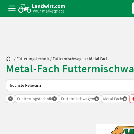
/
Fütterungstechnik
/
Futtermischwagen
/
Metal Fach
Metal-Fach Futtermischwa
So wird auf Landwirt.com sortiert
x
x
x
x
Fuetterungstechnik
Futtermischwagen
Metal Fach