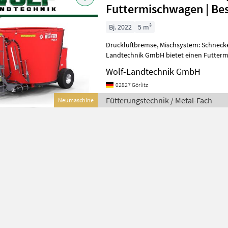
Futtermischwagen | Bes
Bj. 2022
5 m³
Druckluftbremse, Mischsystem: Schneck
Landtechnik GmbH bietet einen Futter
T659 OPTIMAL Einrotor-Vorschubmische
Wolf-Landtechnik GmbH
02827 Görlitz
Fütterungstechnik / Metal-Fach
Neumaschine