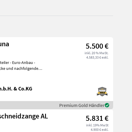
una
5.500 €
inkl. 20 % MwSt.
4.583,33 € exkl.
-Anbau -
ecke und nachfolgende
n, Auflockern und
.b.H. & Co.KG
Premium Gold Händler
eschneidzange AL
5.831 €
inkl. 19% MwSt
4.900 € exkl.