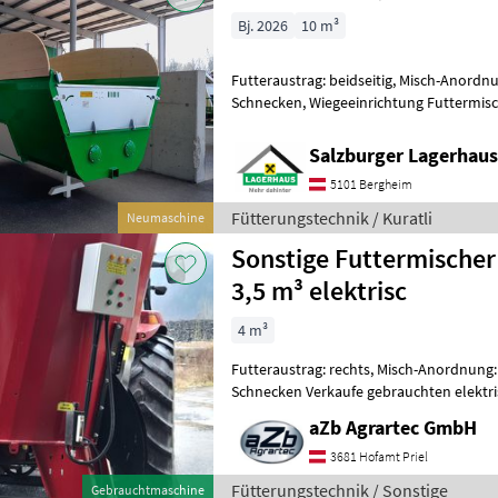
Bj. 2026
10 m³
Futteraustrag: beidseitig, Misch-Anordn
Schnecken, Wiegeeinrichtung Futtermi
Premium Hersteller Kuratli. Der Kuratli
Salzburger Lagerhaus
5101 Bergheim
Fütterungstechnik / Kuratli
Neumaschine
Sonstige Futtermischer
3,5 m³ elektrisc
4 m³
Futteraustrag: rechts, Misch-Anordnung: 
Schnecken Verkaufe gebrauchten elektr
Futtermischwagen aZb MINI vertikal 3, 
aZb Agrartec GmbH
3681 Hofamt Priel
Fütterungstechnik / Sonstige
Gebrauchtmaschine