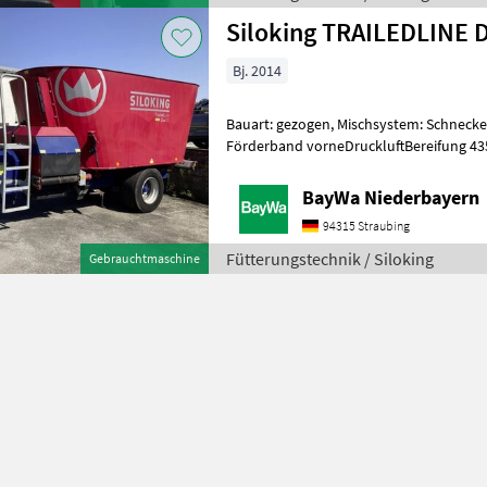
Siloking TRAILEDLINE 
Bj. 2014
Bauart: gezogen, Mischsystem: Schnecke
Förderband vorneDruckluftBereifung 43
steht an unserem BayWa Standort in DE 
BayWa Niederbayern
94315 Straubing
Fütterungstechnik / Siloking
Gebrauchtmaschine