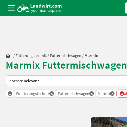
/
Fütterungstechnik
/
Futtermischwagen
/
Marmix
Marmix Futtermischwagen 
So wird auf Landwirt.com sortiert
x
x
x
x
x
Fuetterungstechnik
Futtermischwagen
Marmix
a