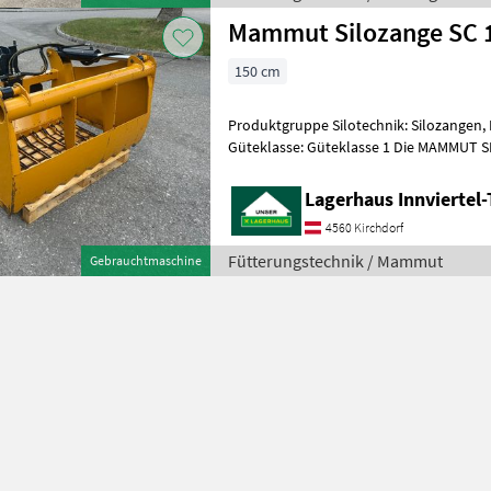
Mammut Silozange SC 
150 cm
Produktgruppe Silotechnik: Silozangen, Ma
Güteklasse: Güteklasse 1 Die MAMMUT SI
kompakte Silozange, die speziell für den
Lagerhaus Innviertel-
4560 Kirchdorf
Fütterungstechnik / Mammut
Gebrauchtmaschine