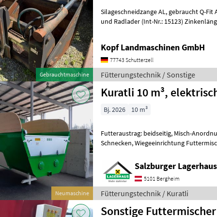
Silageschneidzange AL, gebraucht Q-Fit Aufnahme für JCB Teleskop-
und Radlader (Int-Nr.: 15123) Zinkenlänge 800 mm, Öffnungsweite: 800
mm, Breite 2200 mm, Inhalt 14
Kopf Landmaschinen GmbH
77743 Schutterzell
Fütterungstechnik / Sonstige
Gebrauchtmaschine
Kuratli 10 m³, elektrisc
Bj. 2026
10 m³
Futteraustrag: beidseitig, Misch-Anordn
Schnecken, Wiegeeinrichtung Futtermi
Premium Hersteller Kuratli. Der Kuratli
Salzburger Lagerhaus
5101 Bergheim
Fütterungstechnik / Kuratli
Neumaschine
Sonstige Futtermischer