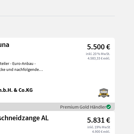
una
5.500 €
inkl. 20 % MwSt.
4.583,33 € exkl.
-Anbau -
ecke und nachfolgende
n, Auflockern und
.b.H. & Co.KG
Premium Gold Händler
eschneidzange AL
5.831 €
inkl. 19% MwSt
4.900 € exkl.