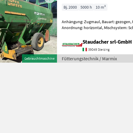
Bj. 2000
5000 h
10 m³
Anhängung: Zugmaul, Bauart: gezogen, Fu
Anordnung: horizontal, Mischsystem: Sc
horizontaler Futtermischwagen mit ru
Staudacher srl-GmbH
39049 Sterzing
Fütterungstechnik / Marmix
Gebrauchtmaschine