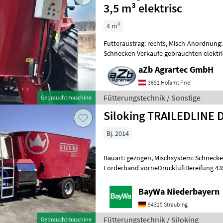
3,5 m³ elektrisc
4 m³
Futteraustrag: rechts, Misch-Anordnung: 
Schnecken Verkaufe gebrauchten elektr
Futtermischwagen aZb MINI vertikal 3, 
aZb Agrartec GmbH
3681 Hofamt Priel
Fütterungstechnik / Sonstige
Gebrauchtmaschine
Siloking TRAILEDLINE 
Bj. 2014
Bauart: gezogen, Mischsystem: Schnecke
Förderband vorneDruckluftBereifung 43
steht an unserem BayWa Standort in DE 
BayWa Niederbayern
94315 Straubing
Fütterungstechnik / Siloking
Gebrauchtmaschine