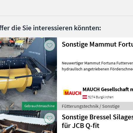
ffer die Sie interessieren könnten:
Sonstige Mammut Fort
Neuwertiger Mammut Fortuna Futterverteiler - Euro
hydraulisch angetriebenen Förderschn
Gummilippe. zum Anschiebe
MAUCH Gesellschaft m
5274 Burgkirchen
Fütterungstechnik / Sonstige
Gebrauchtmaschine
Sonstige Bressel Silag
für JCB Q-fit