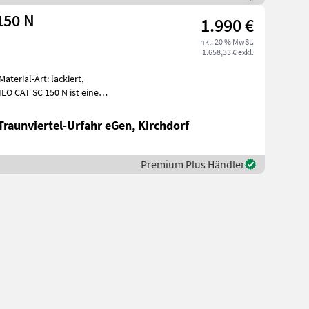
150 N
1.990 €
inkl. 20 % MwSt.
1.658,33 € exkl.
terial-Art: lackiert,
LO CAT SC 150 N ist eine
Traunviertel-Urfahr eGen, Kirchdorf
Premium Plus Händler