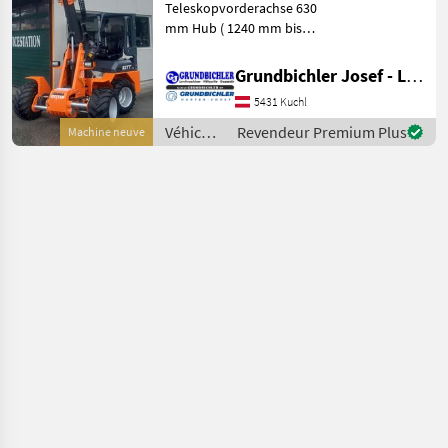
Teleskopvorderachse 630
mm Hub ( 1240 mm bis
1870 mm)
Teleskopfrontlader 900 mm
Grundbichler Josef - Landmaschinen
Hub Euroaufnahme
5431 Kuchl
Hochwertiger Stahlbau
Fahrgestell mit
Véhicules
Revendeur Premium Plus
Machine neuve
Pulverbeschichtung 4 Zylid
agricoles
à
moteur /
Ostler