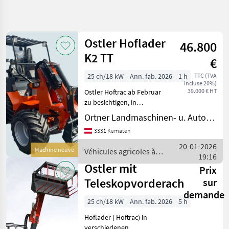
Affiner la
recherche
Ostler Hoflader
46.800
Catégorie
Pays
Filtres
4
1
K2 TT
€
Afficher
25 ch/18 kW
Ann. fab. 2026
1 h
TTC (TVA
CHEMIN
Réinitialiser
4
incluse 20%)
ACTUEL
39.000 € HT
Ostler Hoftrac ab Februar
résultats
matériel
zu besichtigen, in
agricole
Spezialausführung, mit
Ortner Landmaschinen- u. Autohandel
Heckhydraulik ( Hub-Druck
Vehicules
3331 Kematen
Agricoles
+ 1x Dw Hydraulikanschl.,
A Moteur
Hinterachse pendelnd (30%
20-01-2026
Machine neuve
Véhicules agricoles à
Chargeurs
mehr Standsicherhe
19:16
moteur / Ostler
De Ferme
Ostler mit
Prix
Ostler
Teleskopvorderachse
sur
demande
CHOISIR
25 ch/18 kW
Ann. fab. 2026
5 h
UNE
CATÉGORIE
Hoflader ( Hoftrac) in
verschiedenen