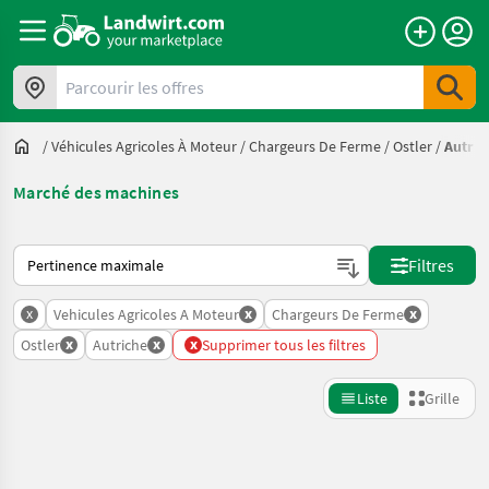
Parcourir les offres
/
Véhicules Agricoles À Moteur
/
Chargeurs De Ferme
/
Ostler
/
Autric
Marché des machines
Voici comment les annonces sont triées sur Landwirt.com
Filtres
x
x
x
Vehicules Agricoles A Moteur
Chargeurs De Ferme
x
x
x
Ostler
Autriche
Supprimer tous les filtres
Liste
Grille