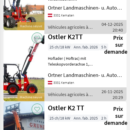
Ostler
Ausführungen möglich, K2
Ortner Landmaschinen- u. Autohandel
TT mit Spezialausstattung
Weidemann
3331 Kematen
ab ende Februar zu
besichtigen, näheres tel.
04-12-2025
Machine neuve
Véhicules agricoles à
Thaler
Véhicules agricoles à
20:40
moteur / Ostler
moteur
Ostler K2TT
Prix
Schäffer
sur
25 ch/18 kW
Ann. fab. 2026
5 h
demande
Fuchs
Hoflader ( Hoftrac) mit
Teleskopvorderachse 1,
Giant
24m - 1, 87m breite (mit
Ortner Landmaschinen- u. Autohandel
ausgefahrener Achse),
Afficher
Teleskopfrontlader mit
3331 Kematen
tous
900mm Hub 1400kg
les 51
26-11-2025
Hubkraft, Hubhöhe 3, 71m,
Véhicules agricoles à
20:29
Machine neuve
Heckhydr
moteur / Ostler
MARKETPLACE
Ostler K2 TT
Prix
Offres des
Petites
Marketplace
sur
distributeurs
annonces
25 ch/18 kW
Ann. fab. 2025
2 h
demande