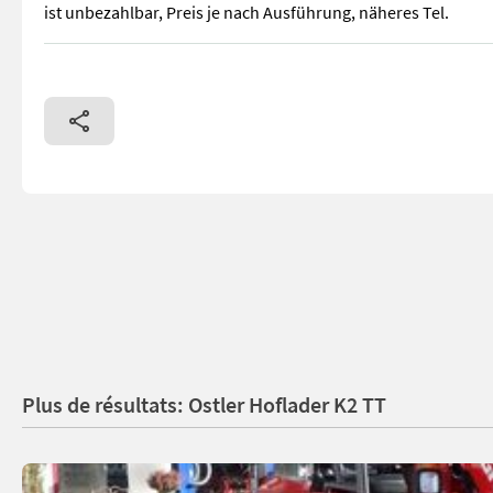
ist unbezahlbar, Preis je nach Ausführung, näheres Tel.
Ostler Hoftrac ab Februar zu besichtigen, in Spezialausführ
Plus de résultats: Ostler Hoflader K2 TT