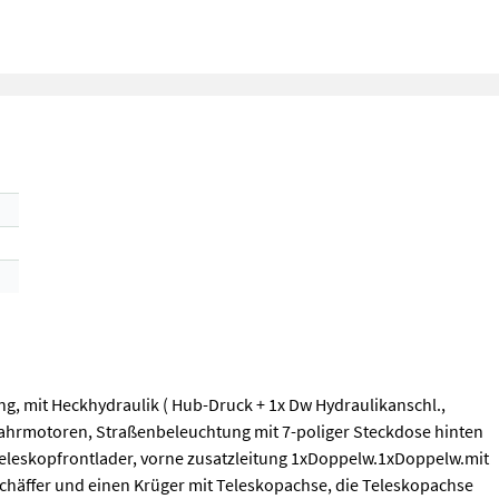
ng, mit Heckhydraulik ( Hub-Druck + 1x Dw Hydraulikanschl.,
ahrmotoren, Straßenbeleuchtung mit 7-poliger Steckdose hinten
 Teleskopfrontlader, vorne zusatzleitung 1xDoppelw.1xDoppelw.mit
Schäffer und einen Krüger mit Teleskopachse, die Teleskopachse