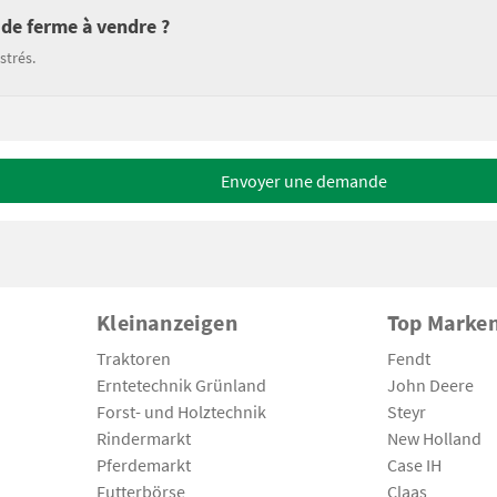
 de ferme à vendre ?
strés.
Envoyer une demande
Kleinanzeigen
Top Marke
Traktoren
Fendt
Erntetechnik Grünland
John Deere
Forst- und Holztechnik
Steyr
Rindermarkt
New Holland
Pferdemarkt
Case IH
Futterbörse
Claas