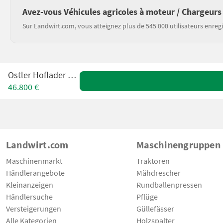
Avez-vous Véhicules agricoles à moteur / Chargeurs
Sur Landwirt.com, vous atteignez plus de 545 000 utilisateurs enregi
Ostler Hoflader K2 TT
46.800 €
Landwirt.com
Maschinengruppen
Maschinenmarkt
Traktoren
Händlerangebote
Mähdrescher
Kleinanzeigen
Rundballenpressen
Händlersuche
Pflüge
Versteigerungen
Güllefässer
Alle Kategorien
Holzspalter