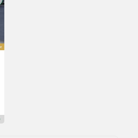
ve
Weidemann T4512 Teleskoplader
Prix sur demande
45 ch/33 kW
Ann. fab. 2026
MAUCH Gesellschaft m.b.H. & Co.KG
5274 Haute-Autriche
Revendeur Premium Or