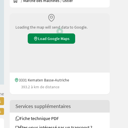
/
Marché des machines
/
Ostler
Loading the map will send data to Google.
Load Google Maps
3331 Kematen Basse-Autriche
393.2 à km de distance
he
s
Services supplémentaires
s
Fiche technique PDF
Êtes-vous intéressé par un transport ?