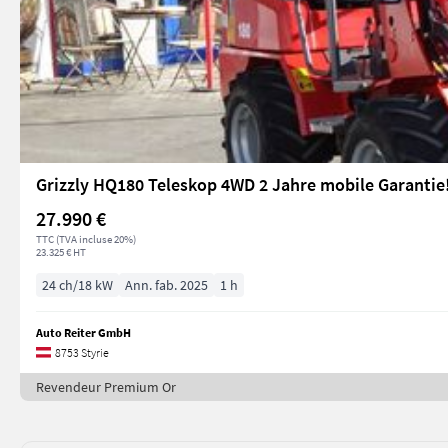
Grizzly HQ180 Teleskop 4WD 2 Jahre mobile Garantie
27.990 €
TTC (TVA incluse 20%)
23.325 € HT
24 ch/18 kW
Ann. fab. 2025
1 h
Auto Reiter GmbH
8753 Styrie
Revendeur Premium Or