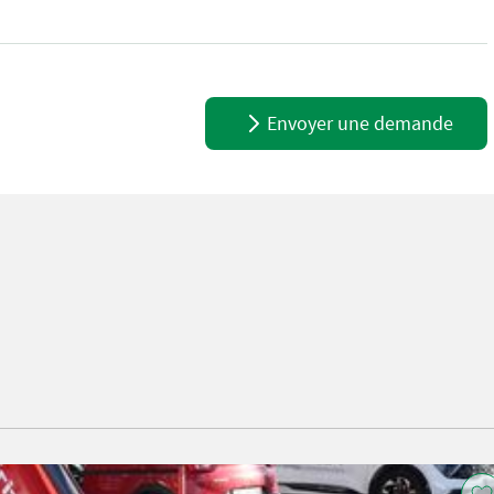
ung, mit Heckhydraulik ( Hub-Druck + 1x Dw Hydraulikanschl., Hint
Envoyer une demande