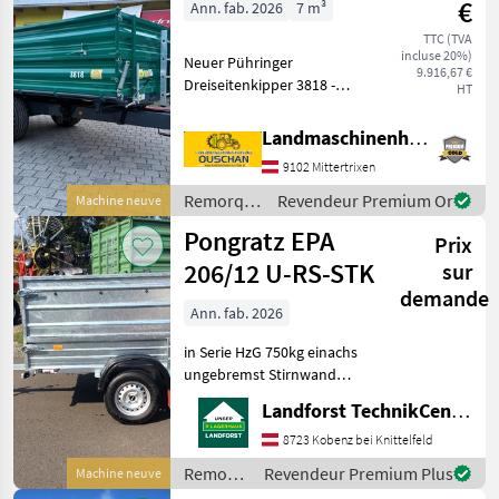
€
Ann. fab. 2026
7 m³
TTC (TVA
incluse 20%)
Neuer Pühringer
9.916,67 €
Dreiseitenkipper 3818 -
HT
Eigengewicht 1480kg -
Nutzlast 6000kg -
Landmaschinenhandel Ouschan Anton
Brückenmaße
9102 Mittertrixen
3850x1820mm -
Pendelaufsatzwand -
Remorques
Revendeur Premium Or
Machine neuve
Grundbordwand 500mm
/
Pongratz EPA
mit Hebefede
Prix
Pühringer
206/12 U-RS-STK
sur
demande
Ann. fab. 2026
in Serie HzG 750kg einachs
ungebremst Stirnwand
klappbar Aufsatzwände
Landforst TechnikCenter Knittelfeld
600mm Flachplane grau
inkl. 2Stk.
8723 Kobenz bei Knittelfeld
Rohrabstellstützen Um
Remorques
Revendeur Premium Plus
Machine neuve
Ihnen unnötige Wartezeiten
/