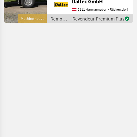
Daltec GmbH
2580x1400x1480
Außenmasse:
2111 Harmannsdorf - Rückersdorf
4160x1910x2120 Reifen
Remorques
Revendeur Premium Plus
Machine neuve
185R14C 1 Achse Aufbau •
/ Daltec
Stahlblechwände • Pol