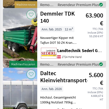
mit Rollplane,
Remorques
Revendeur Premium Plus
Machine neuve
Bedienplattform,
/
Demmler TDK
Bordwände mit Powerfle
63.900
Brantner
140
€
Ann. fab. 2025
12 m³
TTC (TVA
incluse 20%)
53.250 € HT
Neuwertiger Kipper mit
Tajfun DOT 50 ZK Kran.
Kran mit Euro-
Landtechnik Sederl GmbH
Drehhebelsteuerung 4, 5 to.
Rotator und Holzgreifer GR
2724 Hohe Wand
130 Pendelbremse Flap
Remorques
Revendeur Premium Plus
Machine d’occasion
Down Abstützung Kranse
/
Daltec
5.600
Demmler
Kleinviehtransporter
€
Ann. fab. 2026
TTC (TVA
incluse 20%)
4.666,67 €
Höchzul. Gesamtgewicht
HT
1300kg Nutzlast 795kg
Innenmaße: