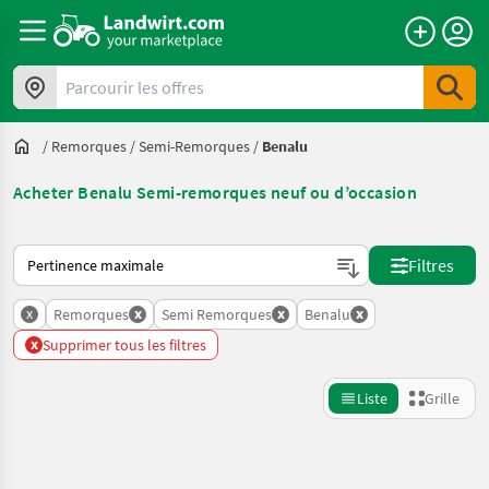
Parcourir les offres
/
Remorques
/
Semi-Remorques
/
Benalu
Acheter Benalu Semi-remorques neuf ou d’occasion
Voici comment les annonces sont triées sur Landwirt.com
Filtres
x
x
x
x
Remorques
Semi Remorques
Benalu
x
Supprimer tous les filtres
Liste
Grille