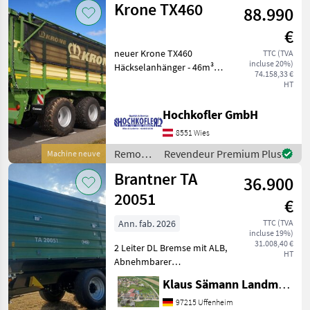
Krone TX460
oder Wegst
88.990
Pongratz
€
neuer Krone TX460
TTC (TVA
incluse 20%)
Häckselanhänger - 46m³
74.158,33 €
Fassungsvermögen - hydr.
HT
Austragung - gelenkte
Hinterachse -
Hochkofler GmbH
Untenanhängung - K80-
8551 Wies
Kugelkopfkupplung -
Hydraulische
Remorques
Revendeur Premium Plus
Machine neuve
/ Krone
Brantner TA
36.900
20051
€
Ann. fab. 2026
TTC (TVA
incluse 19%)
31.008,40 €
2 Leiter DL Bremse mit ALB,
HT
Abnehmbarer
Lampenschutz, autom.
Klaus Sämann Landmaschinen Fachbetrieb GmbH
Anhängekupplung, Öl und
Luft hinten, Planenaufbau
97215 Uffenheim