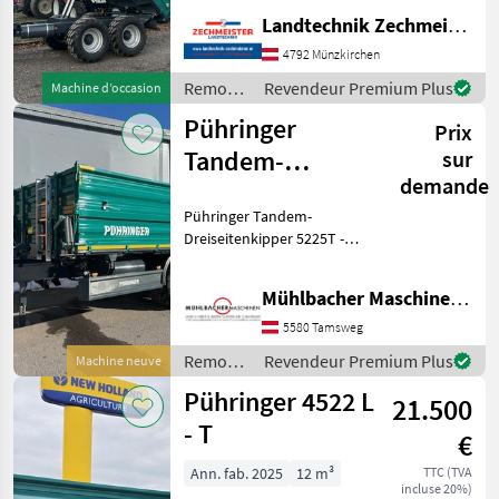
DL mit ALB
Landtechnik Zechmeister GmbH & Co KG
Grundbordwand 800
4792 Münzkirchen
Aufsatzwand 800 Heckwand
hydraulisch Doppelwirkend
Remorques
Revendeur Premium Plus
Machine d’occasion
Kor
/
Pühringer
Prix
Pühringer
Tandem-
sur
demande
Dreiseitenkipper
Pühringer Tandem-
5225T 21to
Dreiseitenkipper 5225T -
5,2x2,4/2,48m
zul. Gesamtgewicht
21.000kg (mit K80-
Mühlbacher Maschinen GmbH
Kupplung) - Eigengewicht
5.120kg - Nutzlast 15.880kg
5580 Tamsweg
- Plateau
Remorques
Revendeur Premium Plus
Machine neuve
5200x2400/2480mm
/
Pühringer 4522 L
21.500
Pühringer
- T
€
Ann. fab. 2025
12 m³
TTC (TVA
incluse 20%)