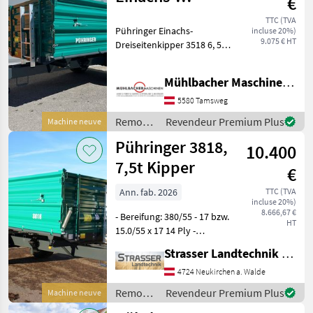
€
Dreiseitenkipper
TTC (TVA
Pühringer Einachs-
incluse 20%)
3518 3,50x1,82m
9.075 € HT
Dreiseitenkipper 3518 6, 5to
6,5to
- Brückenlänge
3500x1820mm - Innenlänge
Mühlbacher Maschinen GmbH
3430mm, Innenbreite
1750mm - 6.500kg zul.
5580 Tamsweg
Gesamtgewicht - 1.220kg
Remorques
Revendeur Premium Plus
Machine neuve
Eigenge
/
Pühringer 3818,
10.400
Pühringer
7,5t Kipper
€
Ann. fab. 2026
TTC (TVA
incluse 20%)
8.666,67 €
- Bereifung: 380/55 - 17 bzw.
HT
15.0/55 x 17 14 Ply -
Grundbordwand 500mm -
Strasser Landtechnik GmbH
Aufsatzbordwand
abklappbar 500mm -
4724 Neukirchen a. Walde
Zentralverriegelung hinten
Remorques
Revendeur Premium Plus
Machine neuve
- Bordwandhebefedern - 2
/