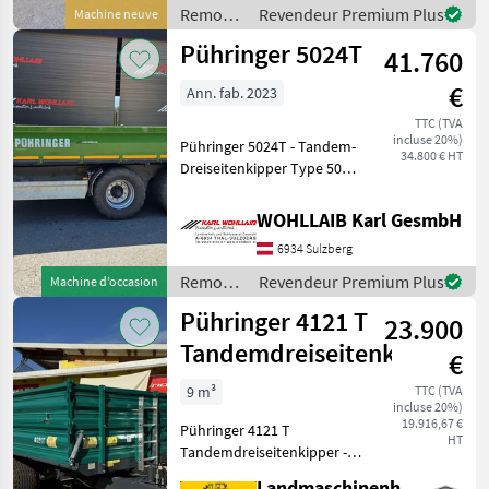
- Brückengröße 4150x2150-
Remorques
Revendeur Premium Plus
Machine neuve
2250mm (konisch) -
/
Pühringer 5024T
Bordwand
41.760
Pühringer
€
Ann. fab. 2023
TTC (TVA
incluse 20%)
Pühringer 5024T - Tandem-
34.800 € HT
Dreiseitenkipper Type 5024
T - 21 to. Gesamtgewicht -
Plateau 5000 x 2480mm
WOHLLAIB Karl GesmbH
außen -
6934 Sulzberg
Bordwandhebefedern -
seitl. Zentralverriege
Remorques
Revendeur Premium Plus
Machine d’occasion
/
Pühringer 4121 T
23.900
Pühringer
Tandemdreiseitenkipper
€
9 m³
TTC (TVA
incluse 20%)
19.916,67 €
Pühringer 4121 T
HT
Tandemdreiseitenkipper -
zulässiges Gesamtgewicht
Landmaschinenhandel Ouschan Anton