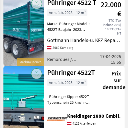
Pühringer 4522 T
22.000
Pühringer
€
Ann. fab. 2023
12 m³
TTC (TVA
Marke: Pühringer Modell:
incluse 20%)
4522T Baujahr: 2023
18.333,33 €
HT
Bereifung: 445/45xR19, 5
Gottmann Handels-u. KFZ Reparaturbetriebs-Ges.m.b.H
Grundbordwände 600mm
Pendelaufsatzwände
8062 Kumberg
abklappbar 600mm
17-04-2025
Zweileiter-Druckluftbremse
Remorques /
15:55
Machine neuve
Aut.
Pühringer
Pühringer 4522T
Prix
sur
Ann. fab. 2025
12 m³
demande
- Pühringer Kipper 4522T -
Typenschein 25 km/h -
Grundbordwände 600mm -
Pendelaufsatzwände
Kneidinger 1880 GmbH.
600mm abklappbar -
4121 Altenfelden
Bordwandhebefedern -