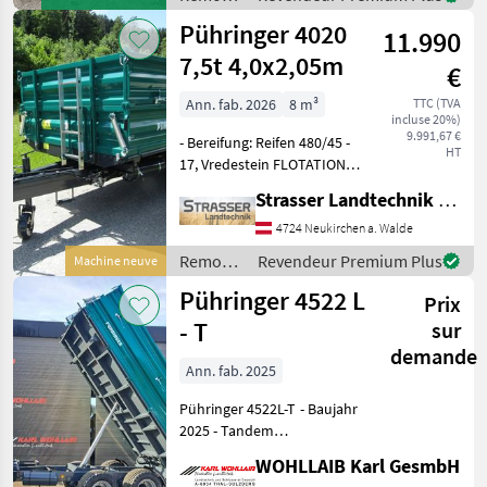
/
Pühringer 4020
11.990
Pühringer
7,5t 4,0x2,05m
€
Ann. fab. 2026
8 m³
TTC (TVA
incluse 20%)
9.991,67 €
- Bereifung: Reifen 480/45 -
HT
17, Vredestein FLOTATION+
- 25 km/h Typisierung - 2x
Strasser Landtechnik GmbH
500mm Bordwände
abklappbar -
4724 Neukirchen a. Walde
Zentralverriegelung hinten
Remorques
Revendeur Premium Plus
Machine neuve
- Brückengröße 4150x205
/
Pühringer 4522 L
Prix
Pühringer
- T
sur
demande
Ann. fab. 2025
Pühringer 4522L-T - Baujahr
2025 - Tandem
Dreiseitenkipper Type 4522
WOHLLAIB Karl GesmbH
L-T - Grundbordwände