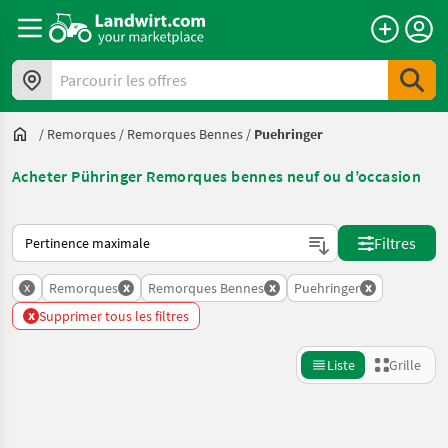
Parcourir les offres
/
Remorques
/
Remorques Bennes
/
Puehringer
Acheter Pühringer Remorques bennes neuf ou d’occasion
Voici comment les annonces sont triées sur Landwirt.com
Filtres
x
x
x
x
Remorques
Remorques Bennes
Puehringer
x
Supprimer tous les filtres
Liste
Grille