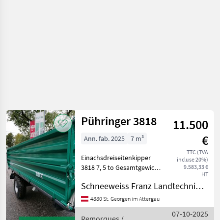
Pühringer
Pühringer 3818
11.500
€
Ann. fab. 2025
7 m³
TTC (TVA
Einachsdreiseitenkipper
incluse 20%)
3818 7, 5 to Gesamtgewicht
9.583,33 €
HT
Bereifung 12, 5/80x15.3 14
Schneeweiss Franz Landtechnik - Metallbau
ply Plateau 3850x1820
Grundbordwand 400 mm
4880 St. Georgen im Attergau
mit Kornschieber
07-10-2025
Bordwandhebefedern abge
Remorques /