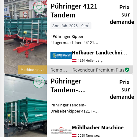
/
Pühringer 4121
Prix
Pühringer
Tandem
sur
demande
Ann. fab. 2026
9 m³
#Pühringer Kipper
#Lagermaschinen #4121
Tandem mit
Hofbauer Landtechnik GmbH
Schotterklappe Hydraulisch
#Sofort Verfügbar !!!!
4184 Helfenberg
Attachement au dessus:
Remorques
Revendeur Premium Plus
Machine neuve
Acier, Essieux (nombre):
/
Pühringer
Essieu tande
Prix
Pühringer
Tandem-
sur
demande
Dreiseitenkipper
Pühringer Tandem-
4121T
Dreiseitenkipper 4121T -
4,15x2,15m 10to
Plateau
4150x2150/2250mm
DL
Mühlbacher Maschinen GmbH
konisch - Innenmaße LxB
4080x2080/2180mm
5580 Tamsweg