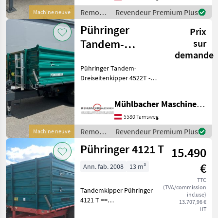
konisch - abgerundeter
Remorques
Revendeur Premium Plus
Machine neuve
Boden 5mm -
/
Bordwandhebefede
Pühringer
Prix
Pühringer
Tandem-
sur
demande
Dreiseitenkipper
Pühringer Tandem-
4522T 12to
Dreiseitenkipper 4522T -
4,5x2,25/2,35
Brückenlänge
4500x2250/2350mm -
Mühlbacher Maschinen GmbH
Brückeninnenmaße LxB
4430x2180/2280mm -
5580 Tamsweg
abgerundeter Boden 5mm -
Remorques
Revendeur Premium Plus
Machine neuve
Bordwandhebefedern
/
Pühringer 4121 T
15.490
Pühringer
€
Ann. fab. 2008
13 m³
TTC
(TVA/commission
Tandemkipper Pühringer
incluse)
4121 T ==
13.707,96 €
Vermittlungsverkauf ==
HT