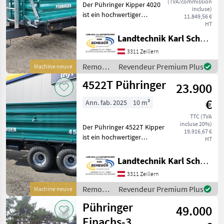
(TVA/commission
Der Pühringer Kipper 4020
incluse)
ist ein hochwertiger
11.849,56 €
Dreiseiten-Kipper aus dem
HT
Baujahr 2025, der durch
Landtechnik Karl Scheuch
seine robuste Bauweise
3311 Zeillern
und moderne Ausstattung
besticht. Mit einem G
Remorques
Revendeur Premium Plus
Machine neuve
/
4522T Pühringer
23.900
Pühringer
€
Ann. fab. 2025
10 m³
TTC (TVA
incluse 20%)
Der Pühringer 4522T Kipper
19.916,67 €
ist ein hochwertiger
HT
Dreiseiten-Kipper, der durch
seine robuste Bauweise
Landtechnik Karl Scheuch
und erstklassige
3311 Zeillern
Ausstattung überzeugt. Das
Modell aus dem Baujah
Remorques
Revendeur Premium Plus
Machine neuve
/
Pühringer
49.000
Pühringer
Einachs-3