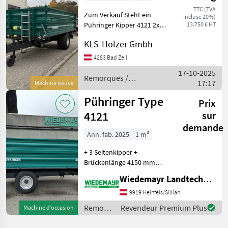
TTC (TVA
Zum Verkauf Steht ein
incluse 20%)
Pühringer Kipper 4121 2x
13.750 € HT
600mm Bordwand Reifen
KLS-Holzer Gmbh
500/50-17 Hydr Bremse
Bremsventil
4283 Bad Zell
Kornauslaufgosse Bitte vor
17-10-2025
Besichtigung Telefonisch
Remorques /
17:17
Machine neuve
Pühringer
Pühringer Type
Prix
4121
sur
demande
Ann. fab. 2025
1 m³
+ 3 Seitenkipper +
Brückenlänge 4150 mm
außen + Brückenbreite
Wiedemayr Landtechnik GmbH
2150/2250 mm konisch
außen +
9919 Heinfels/Sillian
Grundbordwandhöhe 600
Remorques
Revendeur Premium Plus
Machine d’occasion
mm + Hydraulische Bremse
/
mit Bremsventil Leer/H