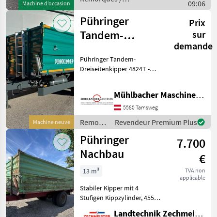
09:06
Machine d’occasion
Pühringer
Pühringer
Prix
Tandem-
sur
demande
Dreiseitenkipper
Pühringer Tandem-
4824T
Dreiseitenkipper 4824T -
4,8x2,4/2,48m
16to Gesamtgewicht -
Plateau
16to
Mühlbacher Maschinen GmbH
4800x2400/2480mm -
konisch - Brückenlänge x
5580 Tamsweg
Brückenbreite innen 4730 x
Remorques
Revendeur Premium Plus
Machine neuve
2330/2400mm - S
/
Pühringer
7.700
Pühringer
Nachbau
€
13 m³
TVA non
applicable
Stabiler Kipper mit 4
Stufigen Kippzylinder, 4550
x 2350 x 60 + 60, HD Bremse
Landtechnik Zechmeister GmbH & Co KG
Attachement au dessus: