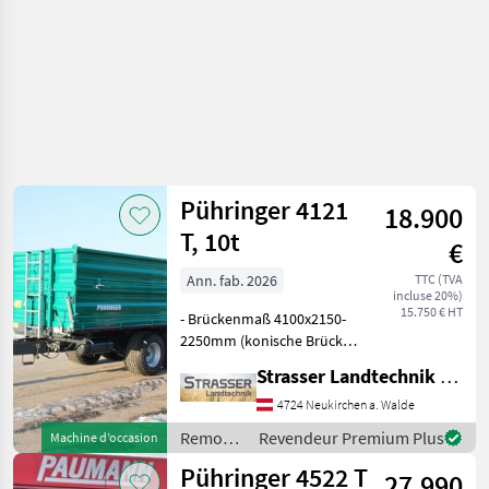
Pühringer 4121
18.900
T, 10t
€
Ann. fab. 2026
TTC (TVA
incluse 20%)
15.750 € HT
- Brückenmaß 4100x2150-
2250mm (konische Brücke)
- Grundbordwand: 600mm -
Strasser Landtechnik GmbH
Aufsatzbordwand: 600mm
abklappbar -
4724 Neukirchen a. Walde
Druckluftbremse mit ALB
Remorques
Revendeur Premium Plus
Machine d’occasion
Regler -
/
Pühringer 4522 T
Zentralverriegelung
27.990
Pühringer