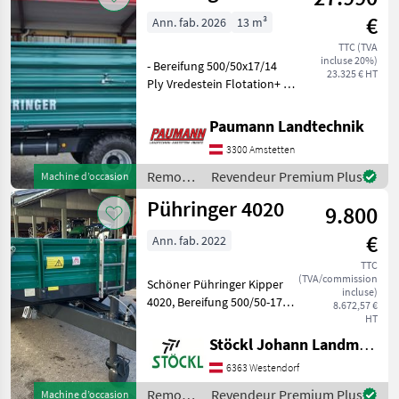
€
Ann. fab. 2026
13 m³
TTC (TVA
incluse 20%)
- Bereifung 500/50x17/14
23.325 € HT
Ply Vredestein Flotation+ -
Heckklappe/Schotterklappe
400mm hydraulisch
Paumann Landtechnik
doppelwirkend zum Öffnen
3300 Amstetten
und Schließen -
Kornschieber mit Auslaufg
Remorques
Revendeur Premium Plus
Machine d’occasion
/
Pühringer 4020
9.800
Pühringer
€
Ann. fab. 2022
TTC
(TVA/commission
Schöner Pühringer Kipper
incluse)
4020, Bereifung 500/50-17
8.672,57 €
Flotation, Seilzugbremse
HT
(A) Essieux (nombre): 1
Stöckl Johann Landmaschinen GesmbH & Co KG
essieu, Benne à troix côtés, :
6363 Westendorf
Benne à troix côtés
Remorques Remor
Remorques
Revendeur Premium Plus
Machine d’occasion