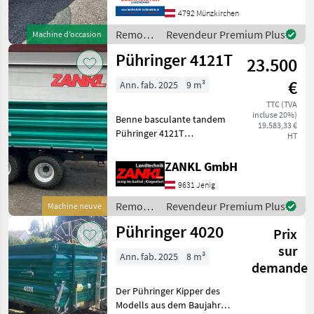
Acier, Benne à troix côtés,
4792 Münzkirchen
Jambe d'atterrissage, :
Remorques
Revendeur Premium Plus
Machine d’occasion
Benne à troix
/
Pühringer 4121T
23.500
Pühringer
€
Ann. fab. 2025
9 m³
TTC (TVA
incluse 20%)
Benne basculante tandem
19.583,33 €
Pühringer 4121T
HT
Localisation : 9631 Jenig 7 -
Année de construction :
ZANKL GmbH
2025 - Plateforme conique
9631 Jenig
de 408 cm x 208/218 cm -
Ridelles de base
Remorques
Revendeur Premium Plus
Machine neuve
/
Pühringer 4020
Prix
Pühringer
sur
Ann. fab. 2025
8 m³
demande
Der Pühringer Kipper des
Modells aus dem Baujahr