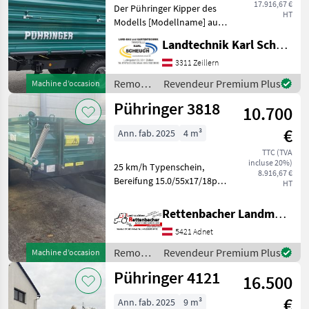
17.916,67 €
Der Pühringer Kipper des
HT
Modells [Modellname] aus
dem Baujahr 2025 ist ein
Landtechnik Karl Scheuch
leistungsstarker und
zuverlässiger Anhänger,
3311 Zeillern
ideal für den
Remorques
Revendeur Premium Plus
Machine d’occasion
anspruchsvollen Einsatz in
/
Pühringer 3818
der
10.700
Pühringer
€
Ann. fab. 2025
4 m³
TTC (TVA
incluse 20%)
25 km/h Typenschein,
8.916,67 €
Bereifung 15.0/55x17/18pr,
HT
Grundbordwand 500mm,
Hydr. Bremse, Haken für
Rettenbacher Landmaschinen
Viehaufsatzwände auf
5421 Adnet
Grundbordwand,
RAL7016/6026 Essieux
Remorques
Revendeur Premium Plus
Machine d’occasion
(nombre): 1 ess
/
Pühringer 4121
16.500
Pühringer
€
Ann. fab. 2025
9 m³