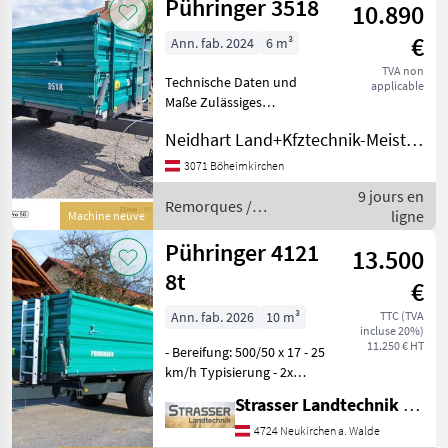
Pühringer 3518
10.890
Pühringer
€
Ann. fab. 2024
6 m³
TVA non
Technische Daten und
applicable
Maße Zulässiges
Gesamtgewicht: 6.500 kg
Neidhart Land+Kfztechnik-Meisterbetrieb
(optional auch typisiert als
5, 5 t oder 6 t)Brückenlänge
3071 Böheimkirchen
innen: ca. 3.500 mm ,
9 jours en
Brückenbreite innen: ca 1.
Remorques /
ligne
Machine neuve
Pühringer
Pühringer 4121
13.500
8t
€
Ann. fab. 2026
10 m³
TTC (TVA
incluse 20%)
11.250 € HT
- Bereifung: 500/50 x 17 - 25
km/h Typisierung - 2x
600mm Bordwände
Strasser Landtechnik GmbH
abklappbar -
Zentralverriegelung hinten
4724 Neukirchen a. Walde