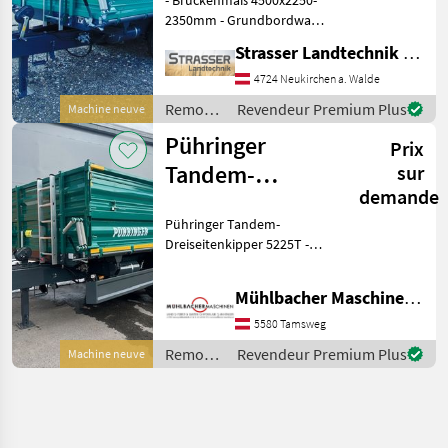
2350mm - Grundbordwand:
600mm - Aufsatzbordwand:
Strasser Landtechnik GmbH
600mm - Druckluftbremse
mit ALB Regler - seitliche
4724 Neukirchen a. Walde
Zentralverriegelung -
Remorques
Revendeur Premium Plus
Machine neuve
Stützwinde - B
/
Pühringer
Prix
Pühringer
Tandem-
sur
demande
Dreiseitenkipper
Pühringer Tandem-
5225T
Dreiseitenkipper 5225T -
5,2x2,4/2,48m
18to zul. Gesamtgewicht -
5.120kg Eigengewicht -
18to
Mühlbacher Maschinen GmbH
12.880kg Nutzlast -
Brückengröße LxB
5580 Tamsweg
5200x2400m/2480mm
Remorques
Revendeur Premium Plus
Machine neuve
konisch - B
/
Pühringer