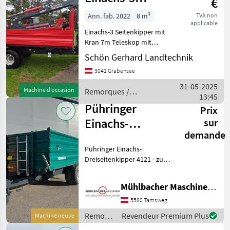
€
Seitenkipper mit
Ann. fab. 2022
8 m³
TVA non
applicable
Kran
Einachs-3 Seitenkipper mit
Kran 7m Teleskop mit
Funksteuerung,
Schön Gerhard Landtechnik
Stehpodest,
3041 Grabensee
Eigenölversorgung, Brücke
4x2m Bordwände 50cm,
31-05-2025
Machine d’occasion
Remorques /
Aufsatzwände 50cm,
13:45
Pühringer
Pendelwände auf 3 Sei
Pühringer
Prix
Einachs-
sur
demande
Dreiseitenkipper
Pühringer Einachs-
4121 8to
Dreiseitenkipper 4121 - zul.
4,15x2,15/2,25
Gesamtgewicht 8.000kg -
Eigengewicht 1.860kg -
Mühlbacher Maschinen GmbH
Nutzlast 6.140kg -
Brückenlänge
5580 Tamsweg
4150x2150/2250mm -
Remorques
Revendeur Premium Plus
Machine neuve
Innenmaße LxB
/