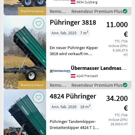
500mm -
6934 Sulzberg
Bordwandhebefedern -
Remorques
Revendeur Premium Plus
Machine neuve
Seitliche
/
Pühringer 3818
Zentralverriegelung rec
11.000
Pühringer
€
Ann. fab. 2025
7 m³
TTC (TVA
incluse 20%)
Ein neuer Pühringer Kipper
9.166,67 €
3818 wird verkauft Im
HT
Lieferumfang ist enthalten:
+ Grundbordwand 500 mm
Übermasser Landmaschinenhandel
+ Aufsatzwand 500 mm +
4240 Freistadt
Aufsatzwände abklappbar +
Hydr
Remorques
Revendeur Premium Plus
Machine neuve
/
4824 Pühringer
34.200
Pühringer
€
Ann. fab. 2026
18 m³
TTC (TVA
incluse 20%)
Pühringer Tandemkipper-
28.500 € HT
Dreiseitenkipper 4824 T 16
to Gesamtgewicht 2-Leiter