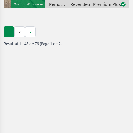
Zweileiter Druckluftbremse
Remorques
Revendeur Premium Plus
Machine d’occasion
mi
/
Pühringer
1
2
Résultat
1
-
48
de
76
(Page 1 de 2)