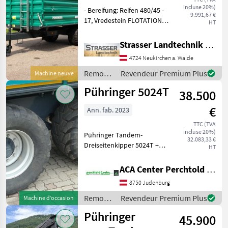
incluse 20%)
- Bereifung: Reifen 480/45 -
9.991,67 €
17, Vredestein FLOTATION+
HT
- 25 km/h Typisierung - 2x
500mm Bordwände
Strasser Landtechnik GmbH
abklappbar -
4724 Neukirchen a. Walde
Zentralverriegelung hinten
- Brückengröße 4150x205
Remorques
Revendeur Premium Plus
Machine neuve
/
Pühringer 5024T
38.500
Pühringer
€
Ann. fab. 2023
TTC (TVA
incluse 20%)
Pühringer Tandem-
32.083,33 €
Dreiseitenkipper 5024T +
HT
20to Gesamtgewicht +
4.660kg Eigengewicht +
ACA Center Perchtold - Perchtold & Sohn GmbH
15.340kg Nutzlast + 2-Leiter
8750 Judenburg
Druckluftbremse mit ALB +
Achsausführung, K
Remorques
Revendeur Premium Plus
Machine d’occasion
/
Pühringer
45.900
Pühringer