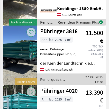
2025 beeindruckt mit einem
Volumen von 8ccm .Dieses
Kneidinger 1880 GmbH.
hochwertige
4121 Altenfelden
landwirtschaftliche
Fahrzeug ist als Dreiseiten-
Remorques
Revendeur Premium Plus
Machine d’occasion
Kipp
/
Pühringer 3818
11.500
Pühringer
€
Ann. fab. 2025
7 m³
TTC (TVA
neuen Pühringer
incluse 20%)
Dreiseitenkipper 3818, 7,
9.583,33 €
HT
5to Gesamrgewicht,
der Kern der Landtechnik e.U.
Farmerstopbremse,
Bereifung 12, 5/80x15, 3,
4273 Unterweißenbach
25km/h Typenschein,
27-06-2025
Brückenmaße innen L=
Remorques /
17:38
Machine neuve
3780mm x B 1750mm, 2K
Pühringer
Pühringer 4020
13.390
€
Ann. fab. 2025
8 m³
TTC