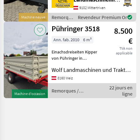
12to - Brückenmasse 4080 x
2180mm - Grundbordwand
9102 Mittertrixen
500mm - Aufsatzbordwand
Remorques
Revendeur Premium Or
Machine neuve
500mm - Schotterkl
/
Pühringer 3518
8.500
Pühringer
€
Ann. fab. 2010
6 m³
TVA non
Einachsdreiseiten Kipper
applicable
von Pühringer in
absolutem Top Zustand!!!!
Wolf Landmaschinen und Traktorhandel
Original Lack! 5t Nutzlast!
Viele Extras: 3x
8160 Weiz
Pendelwände!
22 jours en
Aufsatzwände abklappbar!
Remorques /
ligne
Machine d’occasion
Wände 50
Pühringer