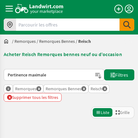
Parcourir les offres
/
Remorques
/
Remorques Bennes
/
Reisch
Acheter Reisch Remorques bennes neuf ou d’occasion
Voici comment les annonces sont triées sur Landwirt.com
Filtres
x
x
x
x
Remorques
Remorques Bennes
Reisch
x
Supprimer tous les filtres
Liste
Grille