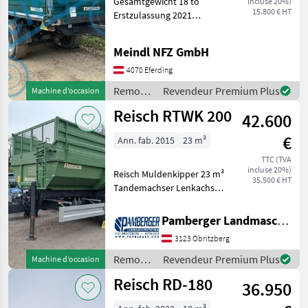
Gesamtgewicht 18 to
incluse 20%)
180
15.800 € HT
Erstzulassung 2021
Deutsche Papiere
MARKETPLACE
Remorques Remorques
Meindl NFZ GmbH
bennes
Offres des
Petites
Marketplace
4070 Eferding
distributeurs
annonces
Remorques
Revendeur Premium Plus
Machine d’occasion
/ Reisch
Reisch RTWK 200
42.600
€
Ann. fab. 2015
23 m³
TTC (TVA
incluse 20%)
Reisch Muldenkipper 23 m³
35.500 € HT
Tandemachser Lenkachse
Druckluftbremse 21t zul.
Gesamtgewischt hydr.
Pamberger Landmaschinentechnik GmbH
Stützfuß Essieux (nombre):
3123 Obritzberg
Essieu tandem, Benne par
une côté, Frei
Remorques
Revendeur Premium Plus
Machine d’occasion
/ Reisch
Reisch RD-180
36.950