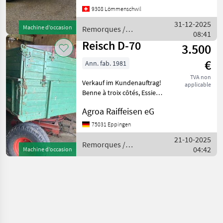
Rahmen in Kastenform
9308 Lömmenschwil
«IPK» mit feststehenden,
geradem Zugrohr •
31-12-2025
Machine d’occasion
Remorques /
Bordwandfederhilfe b
08:41
Reisch
Reisch D-70
3.500
€
Ann. fab. 1981
TVA non
Verkauf im Kundenauftrag!
applicable
Benne à troix côtés, Essieux
(nombre): 2 essieux, : Benne
Agroa Raiffeisen eG
à troix côtés Remorques
Remorques bennes
75031 Eppingen
21-10-2025
Remorques /
04:42
Machine d’occasion
Reisch