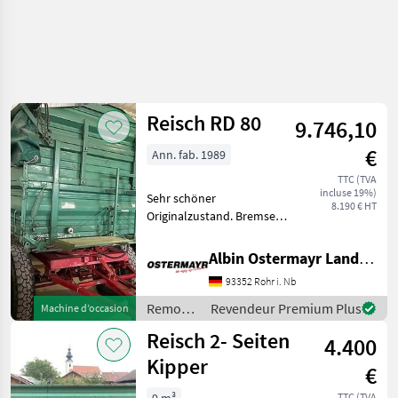
Reisch RD 80
9.746,10
€
Ann. fab. 1989
TTC (TVA
incluse 19%)
Sehr schöner
8.190 € HT
Originalzustand. Bremse
kombiniert - Auflaufbremse
und Druckluftbremanlage
Albin Ostermayr Landmaschinenhandel e.K.
1-Kreis. Mit ABE, mit Plane.
93352 Rohr i. Nb
Bordwände 500+400mm.
Zentralverriegelung
Remorques
Revendeur Premium Plus
Machine d’occasion
hydraul
/ Reisch
Reisch 2- Seiten
4.400
Kipper
€
TTC (TVA