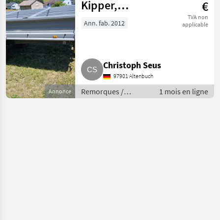
Kipper,
€
Anhänger,
TVA non
Ann. fab. 2012
applicable
Dreiseitenkipper
Christoph Seus
97901 Altenbuch
Remorques /
1 mois en ligne
Annonce
Remorques bennes