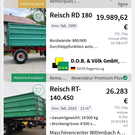
Remorques /
ligne
Machine neuve
Reisch
Reisch RD 180
19.989,62
€
Ann. fab. 1995
TTC (TVA
incluse 19%)
Bordwände: 800/600
16.798 € HT
Durchkippfunktion auto
Zugmaul Heck Druckluft
Heck Benne à troix côtés,
D.O.B. & Völk GmbH, Filiale Regensburg
Attachement au dessus:
93055 Regensburg
Acier, Parois de bord
oscillants, : Benne à troix
Remorques
Revendeur Premium Plus
Machine d’occasion
côt
/ Reisch
Reisch RT-
26.283
140.450
€
Ann. fab. 2023
12 m³
TTC (TVA
incluse
8,1%)
• Gesamtgewicht: 14‘000 kg
24.313,60 €
• Brückengrösse: 4‘500 x
HT
2‘200/2‘300 mm • Stabiler
Maschinencenter Wittenbach AG (Landtechnik)