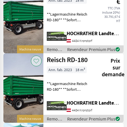
€
Ann. fab. 2023
18 m³
TTC (TVA
incluse 20%)
**Lagermaschine Reisch
30.791,67 €
RD-180** **Sofort
HT
verfügbar*** + 40km/h
Typisierung + Stabile
HOCHRATHER Landtechnik GmbH
Rahmenlängsträger
4484 Kronstorf
gekröpft in
Schweißkonstruktion + Y-
Remorques
Revendeur Premium Plus
Machine neuve
Zuggabel +Durchlenk
/ Reisch
Reisch RD-180
Prix
sur
Ann. fab. 2023
18 m³
demande
**Lagermaschine Reisch
RD-180** **Sofort
verfügbar*** + 40km/h
Typisierung + Stabile
HOCHRATHER Landtechnik GmbH
Rahmenlängsträger
4484 Kronstorf
gekröpft in
Schweißkonstruktion + Y-
Remorques
Revendeur Premium Plus
Machine neuve
Zuggabel +Durchlenk
/ Reisch