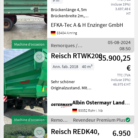
9 m³
incluse 19%)
3.697,48 €
Brückenlänge 4, 5m
HT
Brückenbreite 2m,
Bordwandhöhe 2x 50cm,
EFKA-Tec A & H Enzinger GmbH
5700kg Gesamtgewicht, 2-
83404 Ainring
Seiten Kipper Remorques
Remorques bennes
05-08-2024
Machine d’occasion
Remorques /
08:50
Reisch
Reisch RTWK200
55.900,25
€
Ann. fab. 2018
40 m³
TTC (TVA
incluse 19%)
Sehr schöner
46.975 € HT
Originalzustand. Mit
Lenkachse, 1 Kippzylinder.
Mit Zwangslenkung K50
Albin Ostermayr Landmaschinenhandel e.K.
Essieux (nombre): Essieu
93352 Rohr i. Nb
tandem, Paroi arrière
automatique Remorques
Remorques
Revendeur Premium Plus
Machine d’occasion
Remorques benn
/ Reisch
Reisch REDK40,
6.950