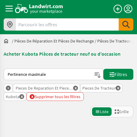
Parcourir les offres
/
Pièces De Réparation Et Pièces De Rechange
/
Pièces De Tracteur
/
K
Acheter Kubota Pièces de tracteur neuf ou d’occasion
Voici comment les annonces sont triées sur Landwirt.com
Filtres
x
x
x
Pieces De Reparation Et Pieces De Rechange
Pieces De Tracteur
x
x
Kubota
Supprimer tous les filtres
Liste
Grille