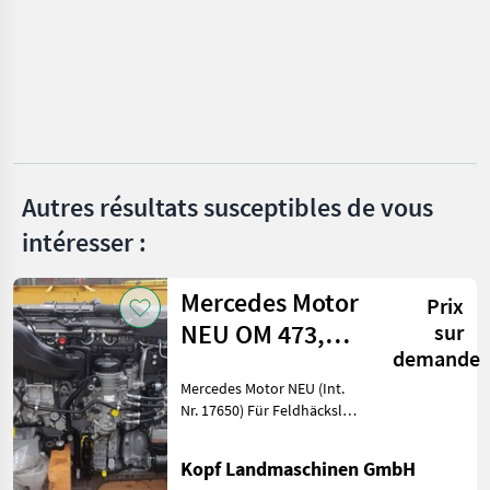
Kubota
Mercedes
Steyr
New Holland
Autres résultats susceptibles de vous
Fendt
intéresser :
Same
Mercedes Motor
Prix
Afficher
NEU OM 473,
sur
tous
les 21
demande
502, 470, 936,
Mercedes Motor NEU (Int.
471, 4
MARKETPLACE
Nr. 17650) Für Feldhäcksler,
Mähdrescher und
Offres des
Petites
Marketplace
Stationärmaschinen
distributeurs
annonces
Kopf Landmaschinen GmbH
Mercedes Motor OM 473.