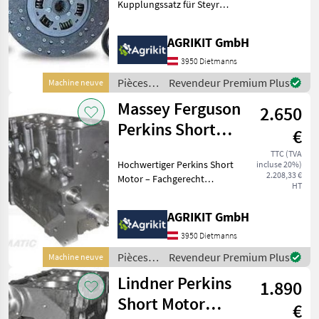
Kupplungssatz für Steyr
und Lindner Traktoren
Unser hochwertiger
AGRIKIT GmbH
Kupplungssatz eignet sich
ideal für die fachgerechte
3950 Dietmanns
Reparatur oder
Pièces
Revendeur Premium Plus
Machine neuve
Instandsetzung d
de
Massey Ferguson
2.650
réparation
et pièces
Perkins Short
€
de
Motor A4.236,
rechange
TTC (TVA
Hochwertiger Perkins Short
incluse 20%)
AT4.236 & A4.248
/ Steyr
2.208,33 €
Motor – Fachgerecht
HT
aufgebaut nach
Werksvorschrift Unser
AGRIKIT GmbH
Perkins Short Motor ist die
ideale Lösung für eine
3950 Dietmanns
professionelle
Pièces
Revendeur Premium Plus
Machine neuve
Motorinstand
de
Lindner Perkins
1.890
réparation
et pièces
Short Motor
€
de