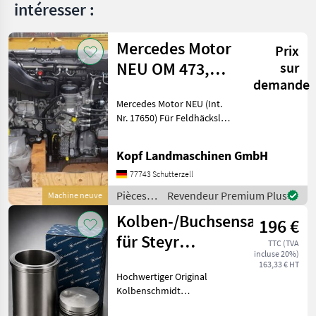
intéresser :
Mercedes Motor
Prix
NEU OM 473,
sur
demande
502, 470, 936,
Mercedes Motor NEU (Int.
471, 4
Nr. 17650) Für Feldhäcksler,
Mähdrescher und
Stationärmaschinen
Kopf Landmaschinen GmbH
Mercedes Motor OM 473.
917 - C0666809 mit
77743 Schutterzell
Nebenantrieb 39.000 EUR
Pièces
Revendeur Premium Plus
Machine neuve
zzgl. Mw
de
Kolben-/Buchsensatz
196 €
réparation
et pièces
für Steyr
TTC (TVA
de
incluse 20%)
Baureihe 13
rechange
163,33 € HT
Hochwertiger Original
/
Kolbenschmidt
Mercedes
Kolben-/Buchsensatz für