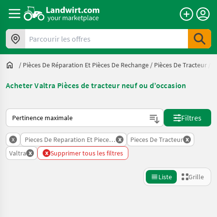
Parcourir les offres
/
Pièces De Réparation Et Pièces De Rechange
/
Pièces De Tracteur
/
V
Acheter Valtra Pièces de tracteur neuf ou d’occasion
Voici comment les annonces sont triées sur Landwirt.com
Filtres
x
x
x
Pieces De Reparation Et Pieces De Rechange
Pieces De Tracteur
x
x
Valtra
Supprimer tous les filtres
Liste
Grille