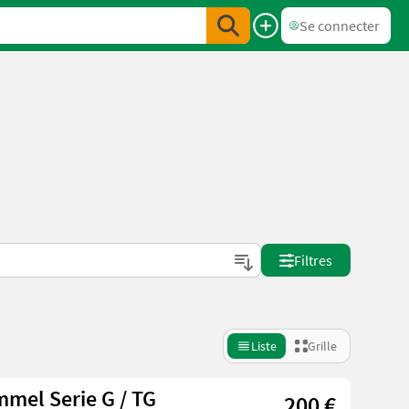
Se connecter
Filtres
Liste
Grille
mmel Serie G / TG
200 €