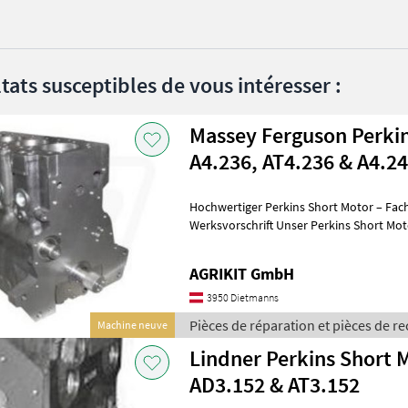
tats susceptibles de vous intéresser :
Massey Ferguson Perki
A4.236, AT4.236 & A4.2
Hochwertiger Perkins Short Motor – Fac
Werksvorschrift Unser Perkins Short Motor ist die ideale Lösung für
eine professionelle Motorinstand
AGRIKIT GmbH
3950 Dietmanns
Pièces de réparation et pièces de r
Machine neuve
Ferguson
Lindner Perkins Short 
AD3.152 & AT3.152