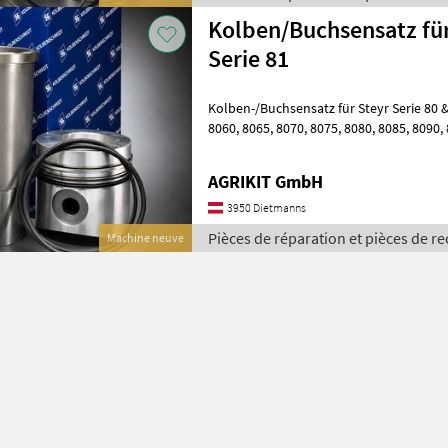
Kolben/Buchsensatz für
Serie 81
Kolben-/Buchsensatz für Steyr Serie 80 & 
8060, 8065, 8070, 8075, 8080, 8085, 8090, 8100, 8110, 8120 & 8130
Hochwertiger Kolben-/Buchs
AGRIKIT GmbH
3950 Dietmanns
Pièces de réparation et pièces de re
Machine neuve