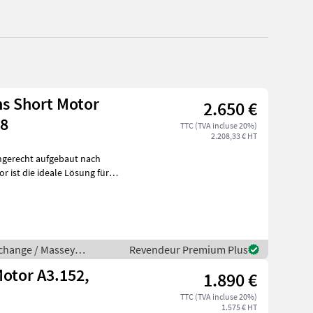
ns Short Motor
2.650 €
48
TTC (TVA incluse 20%)
2.208,33 € HT
hgerecht aufgebaut nach
echange / Massey
Revendeur Premium Plus
Motor A3.152,
1.890 €
TTC (TVA incluse 20%)
1.575 € HT