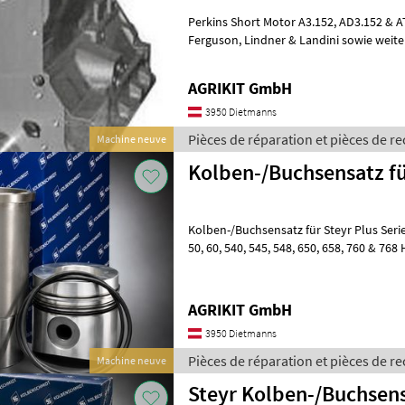
Perkins Short Motor A3.152, AD3.152 & AT3.152 | Passend für Massey
Ferguson, Lindner & Landini sowie weitere Modelle. Hochwertiger
Perkins Short Motor – Fachgerecht
AGRIKIT GmbH
3950 Dietmanns
Pièces de réparation et pièces de r
Machine neuve
Kolben-/Buchsensatz für
Kolben-/Buchsensatz für Steyr Plus Serie 
50, 60, 540, 545, 548, 650, 658, 760 & 768 Hochwertiger
Kolben-/Buchsensatz für Steyr Plus Tra
AGRIKIT GmbH
3950 Dietmanns
Pièces de réparation et pièces de re
Machine neuve
Steyr Kolben-/Buchsen