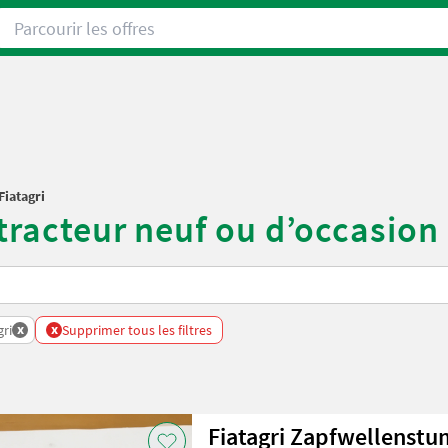
Parcourir les offres
Fiatagri
 tracteur neuf ou d’occasion
x
x
gri
Supprimer tous les filtres
Fiatagri Zapfwellenstu