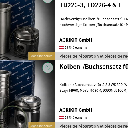
TD226-3, TD226-4 & T
Hochwertiger Kolben-/Buchsensatz für MWM
hochwertiger Kolben-/Buchsensatz für
sich ideal für die professionelle Motor
AGRIKIT GmbH
3950 Dietmanns
Pièces de réparation et pièces de re
Machine neuve
Kolben-/Buchsensatz fü
Kolben-/Buchsensatz für SISU WD320, WD420 & WD620 | Passend für
Steyr M968, M975, 9080M, 9090M, 9100M, M9078, M9086, M9094, 9115,
9125, 9145, 9155, 9160, 9170, 9180,
AGRIKIT GmbH
3950 Dietmanns
Pièces de réparation et pièces de re
Machine neuve