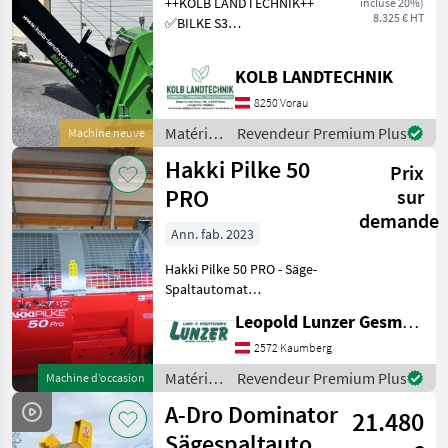
++KOLB LANDTECHNIK++
incluse 20%)
8.325 € HT
✅BILKE S3
Brennholzautomat
✅Durchlass: max. 22 cm
KOLB LANDTECHNIK
✅Scheitlänge: 23 – 55 cm
✅Länge des
8250 Vorau
Einzugsbandes: 200 cm
Matériels
Revendeur Premium Plus
Machine neuve
✅Länge des
forestiers
Auswurfbandes: 280
Hakki Pilke 50
Prix
et
matériels
PRO
sur
pour le
demande
travail
Ann. fab. 2023
du bois /
Hakki Pilke 50 PRO - Säge-
Sonstige
Spaltautomat
Zapfwellenantrieb Max.
Leopold Lunzer GesmbH
Stammdurchmesser 47 cm
Max. Spaltdruck 30 Tonnen
2572 Kaumberg
Spaltkraft an der ersten
Matériels
Revendeur Premium Plus
Machine d’occasion
Klinge 37 to. Hakki Spli
forestiers
A-Dro Dominator
21.480
et
matériels
Sägespaltautomat