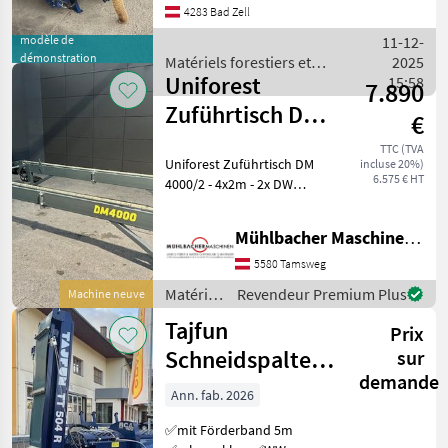
4283 Bad Zell
Vorführmaschine! -5 bis
50cm Holzdurchmesser -25t
modèle de
11-12-
Spaltkraf
démonstration
Matériels forestiers et
2025
Uniforest
matériels pour le travail du
15:58
7.890
bois / Tajfun
Zuführtisch DM
€
4000/2 zu
TTC (TVA
Uniforest Zuführtisch DM
incluse 20%)
Sägespaltautomaten
6.575 € HT
4000/2 - 4x2m - 2x DW
Anschluss erforderlich -
höhenverstellbare Füße -
Mühlbacher Maschinen GmbH
Links/Rechts Querförderer -
Vor/Zurück Längsförderer -
5580 Tamsweg
pulve
Matériels
Revendeur Premium Plus
Machine neuve
forestiers
Tajfun
Prix
et
matériels
Schneidspalter
sur
pour le
demande
RCA 400 JOY -
travail
Ann. fab. 2026
AKTION
du bois /
✅mit Förderband 5m
Uniforest