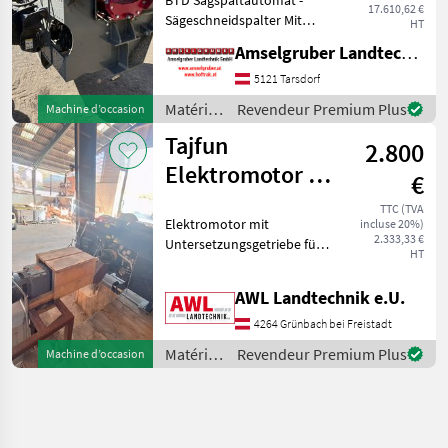
A-Dro
17.610,62 €
Sägeschneidspalter Mit
Dominator
HT
Euroaufnahme TOP
Amselgruber Landtechnik GmbH
Ausstattung mit
Fernsteuerung Top
5121 Tarsdorf
Zustand - Sofort verfügbar -
Matériels
Revendeur Premium Plus
Machine d’occasion
Besichtigung und Probe
forestiers
Tajfun
jederzeit nach
2.800
et
matériels
Elektromotor für
€
pour le
RCA
travail
TTC (TVA
Elektromotor mit
incluse 20%)
du bois /
2.333,33 €
Untersetzungsgetriebe für
Sonstige
HT
Zapfwellenbetriebe und
Schaltschrank Matériels
AWL Landtechnik e.U.
forestiers et matériels pour
le travail du bois
4264 Grünbach bei Freistadt
Découpeurs forestiers
Matériels
Revendeur Premium Plus
Machine d’occasion
forestiers
et
matériels
pour le