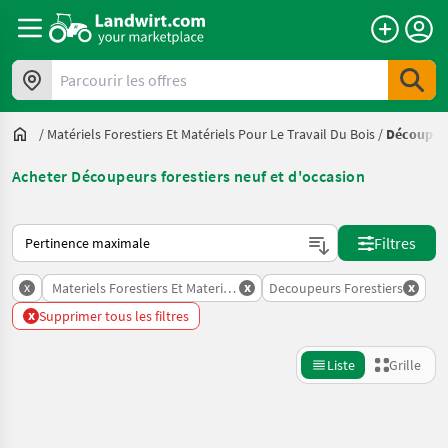
Parcourir les offres
/
Matériels Forestiers Et Matériels Pour Le Travail Du Bois
/
Découpeur
Acheter Découpeurs forestiers neuf et d'occasion
Voici comment les annonces sont triées sur Landwirt.com
Filtres
x
x
x
Materiels Forestiers Et Materiels Pour Le Travail Du Bois
Decoupeurs Forestiers
x
Supprimer tous les filtres
Liste
Grille