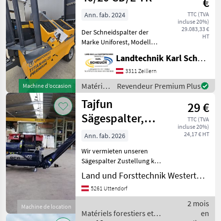
€
pour le
travail
Ann. fab. 2024
TTC (TVA
incluse 20%)
du bois /
29.083,33 €
Der Schneidspalter der
Hofman
HT
Marke Uniforest, Modell
Baujahr 2024, ist ein
Landtechnik Karl Scheuch
leistungsstarker
Spaltautomat mit
3311 Zeillern
hydraulischer Schwenkung
Matériels
Revendeur Premium Plus
Machine d’occasion
des Förderbands. Er verfügt
forestiers
Tajfun
über eine
29 €
et
matériels
Sägespalter,
TTC (TVA
pour le
incluse 20%)
Schneidspalter
travail
24,17 € HT
Ann. fab. 2026
du bois /
Wir vermieten unseren
Uniforest
Sägespalter Zustellung kein
Problem Preise inkl. MwSt.:
Land und Forsttechnik Westerthaler GmbH
Stundenpreis: 39€ bis 5h
5261 Uttendorf
Stundenpreis: 29€ ab 5h je
benutzte Sägeket
2 mois
Machine de location
Matériels forestiers et
en