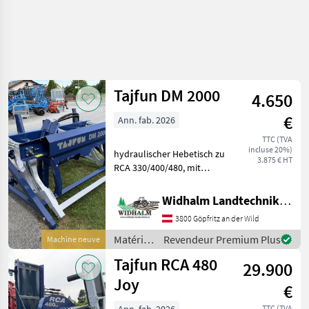
Dominator
Tajfun DM 2000
4.650
€
Ann. fab. 2026
TTC (TVA
incluse 20%)
hydraulischer Hebetisch zu
3.875 € HT
RCA 330/400/480, mit
Rollenantrieb, 3 Punkt
Anhängung für
Widhalm Landtechnik GmbH
Fronthydraulik, Hubkraft
3800 Göpfritz an der Wild
700kg, Gewicht 370kg
Matériels forestiers et
Matériels
Revendeur Premium Plus
Machine neuve
matériels
forestiers
Tajfun RCA 480
29.900
et
matériels
Joy
€
pour le
travail
TTC (TVA