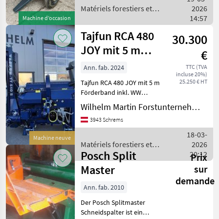
matériels pour le tr
Matériels forestiers et
2026
matériels pour le travail du
14:57
Machine d’occasion
bois / Uniforest
Tajfun RCA 480
30.300
JOY mit 5 m
€
Förderband
Ann. fab. 2024
TTC (TVA
incluse 20%)
25.250 € HT
Tajfun RCA 480 JOY mit 5 m
Förderband inkl. WW
Gelenkwelle 10 bis 48 cm
Wilhelm Martin Forstunternehmen GmbH
Holzdurchmesser 25t
3943 Schrems
Spaltkraft
Schnellaufspaltzylinder
18-03-
Machine neuve
Schnittlänge 25
Matériels forestiers et
2026
Posch Split
matériels pour le travail du
20:12
Prix
bois / Tajfun
Master
sur
demande
Ann. fab. 2010
Der Posch Splitmaster
Schneidspalter ist ein