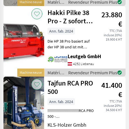
Matériels
Revendeur Premium Plus
Machine neuve
Länge des Spaltho
forestiers
Hakki Pilke 38
23.880
et
matériels
Pro - Z sofort
€
pour le
verfügbar...
travail
Ann. fab. 2024
TTC (TVA
incluse 20%)
du bois /
19.900 € HT
Die HP 38 Pro basiert auf
Uniforest
der HP 38 und ist mit
weiteren
Leutgeb GmbH
Ausstattungsmerkmalen
die für ein professionelles
4252 Liebenau
Arbeiten unerlässlich sind
Matériels
Revendeur Premium Plus
Machine neuve
ausgestattet. Die Maschine
forestiers
Tajfun RCA PRO
verf
41.400
et
matériels
500
€
pour le
travail
Ann. fab. 2024
TTC (TVA
incluse 20%)
du bois /
34.500 € HT
!!!!!!!!!!!!!!!!!!!!!!!!!!!RCA PRO
Hakki
500 -
Pilke
Vorführmaschine!!!!!!!!!!!!!!!!!!!!!!!!!!!!!!
KLS-Holzer Gmbh
RCA PRO 500 -