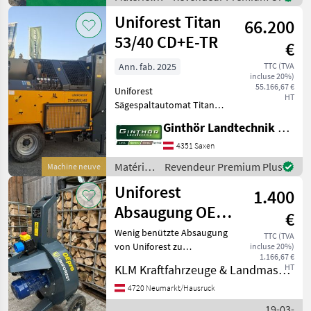
rouleaux - Convoyeur d'é
forestiers
Uniforest Titan
66.200
et
matériels
53/40 CD+E-TR
€
pour le
travail du
Ann. fab. 2025
TTC (TVA
incluse 20%)
bois /
55.166,67 €
Uniforest
Posch
HT
Sägespaltautomat Titan
53/40 + bis zu 53cm
Ginthör Landtechnik GmbH
Stammdurchmesser + 40to
Spaltkraft +
4351 Saxen
Zapfwellenantrieb +
Matériels
Revendeur Premium Plus
Machine neuve
Elektroantrieb + Fahrwerk +
forestiers
Uniforest
hydraulische Förderb
1.400
et
matériels
Absaugung OE3
€
pour le
pro
Wenig benützte Absaugung
travail
TTC (TVA
von Uniforest zu
incluse 20%)
du bois /
1.166,67 €
Schneidspalter Uniforest.
Uniforest
KLM Kraftfahrzeuge & Landmaschinen GmbH
HT
Passt für mehrere Modelle,
Schlauchanschluss 120mm
4720 Neumarkt/Hausruck
Matériels forestiers et
19-03-