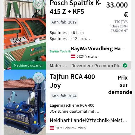
Posch Spaltfix K-
33.000
et
matériels
415 Z + KF5
€
pour le
travail
Ann. fab. 2019
TTC (TVA
incluse 20%)
du bois /
27.500 € HT
Spaltmesser 8-fach
Sonstige
Spaltmesser 12-fach
Förderband
BayWa Vorarlberg HandelsGmbH BayWa Technik
Messerschnellwechselvorrichtung
Hydraulischer
6820 Frastanz
Stammvorschub Spaltkraft
Matériels
Revendeur Premium Plus
Machine d’occasion
15 t Ölkühler OnlyCut
forestiers
Tajfun RCA 400
Funktion Matér
Prix
et
matériels
Joy
sur
pour le
demande
travail
Ann. fab. 2024
du bois /
Lagermaschiene RCA 400
Posch
JOY Schneidautomat mit ca
15 Tonnen Spaltkraft,
Neidhart Land+Kfztechnik-Meisterbetrieb
Schnittlänge 25-50 cm, 5m
3071 Böheimkirchen
Förderband, 6 Fach Messer,