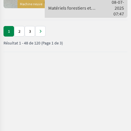
Späneseparator für RCA
08-07-
Machine neuve
400, Hydraulischer
Matériels forestiers et
2025
matériels pour le travail du
07:47
bois / Tajfun
1
2
3
Résultat
1
-
48
de
120
(Page 1 de 3)