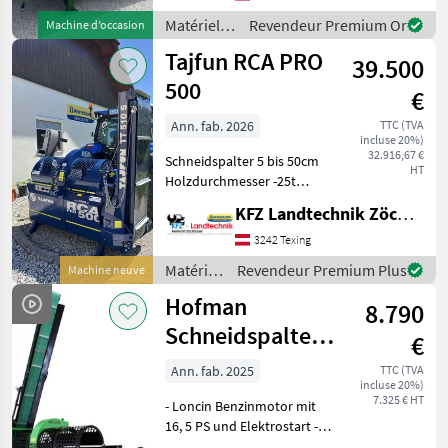
Spaltkreuz - mit hydr
Matériels
Revendeur Premium Or
Machine d’occasion
forestiers
Tajfun RCA PRO
39.500
et
matériels
500
€
pour le
travail du
Ann. fab. 2026
TTC (TVA
incluse 20%)
bois /
32.916,67 €
Schneidspalter 5 bis 50cm
Posch
HT
Holzdurchmesser -25t
Spaltkraft -
KFZ Landtechnik Zöchbauer GmbH
Schnelllaufspaltzylinder -
Schnittlänge 25 bis 50cm
3242 Texing
-24" Oregon Schwert -
Matériels
Revendeur Premium Plus
Machine neuve
Joystickbedienung -voll
forestiers
Hofman
8.790
et
matériels
Schneidspalter
€
pour le
Pero RCS-20T
travail
Ann. fab. 2025
TTC (TVA
incluse 20%)
du bois /
7.325 € HT
- Loncin Benzinmotor mit
Tajfun
16, 5 PS und Elektrostart -
Vollhydraulische