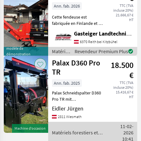
travail
Ann. fab. 2026
TTC (TVA
incluse 20%)
du bois /
21.666,67 €
Cette fendeuse est
A-Dro
HT
fabriquée en Finlande et est
Dominator
d'une qualité
Gasteiger Landtechnik GmbH
exceptionnelle. Sa
particularité réside dans sa
6370 Reith bei Kitzbühel
lame en bois lamellé qui
modèle de
Matériels
Revendeur Premium Plus
démonstration
produit systématiquement
forestiers
Palax D360 Pro
des b
18.500
et
matériels
TR
€
pour le
travail
Ann. fab. 2025
TTC (TVA
incluse 20%)
du bois /
15.416,67 €
Palax Schneidspalter D360
Japa
HT
Pro TR mit
Zapfwellenantrieb,
Eidler Jürgen
Stammdurchmesser
2811 Wiesmath
360mm, Schneidgarnitur
15", Spaltkraft 9to.
11-02-
Machine d’occasion
Spaltlänge 25-55cm,
Matériels forestiers et
2026
Spaltkreuz 2/4 Serie, Ge
matériels pour le travail du
10:41