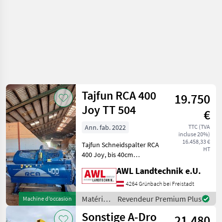
travail
du bois /
Tajfun
Tajfun RCA 400
19.750
Joy TT 504
€
Ann. fab. 2022
TTC (TVA
incluse 20%)
16.458,33 €
Tajfun Schneidspalter RCA
HT
400 Joy, bis 40cm
Stammdurchmesser,
AWL Landtechnik e.U.
Spaltkraft 15 Tonnen,
klappbares Vorschubband
4264 Grünbach bei Freistadt
2m, 5m schwenkbares
Matériels
Revendeur Premium Plus
Machine d’occasion
Förderband,
forestiers
Sonstige A-Dro
Joystickbedienung, hydrau
21.480
et