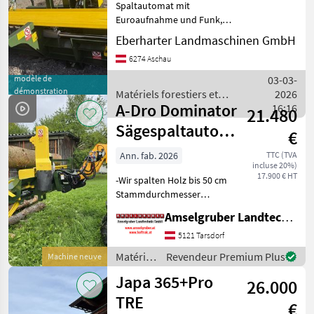
Spaltautomat mit
Sonstige
Euroaufnahme und Funk,
für Stammdurchmesser bis
Eberharter Landmaschinen GmbH
50cm, ab 60ltr
6274 Aschau
Hydraulikleistung
einsetzbar, ca 800kg
modèle de
03-03-
Einsatzgewicht, Spaltkreuz
démonstration
Matériels forestiers et
2026
9fach, 12fach, Ersa
A-Dro Dominator
matériels pour le travail du
16:16
21.480
bois / A-Dro Dominator
Sägespaltautomat
€
hydr AKTION
Ann. fab. 2026
TTC (TVA
incluse 20%)
17.900 € HT
-Wir spalten Holz bis 50 cm
Stammdurchmesser
(Standard) -Bis zu 4 Meter
Amselgruber Landtechnik GmbH
Lange Stämme können
problemlos gespalten
5121 Tarsdorf
werden. (Standard) -
Matériels
Revendeur Premium Plus
Machine neuve
Hydraulische
forestiers
Japa 365+Pro
Höhenverstellung
26.000
et
matériels
TRE
€
pour le