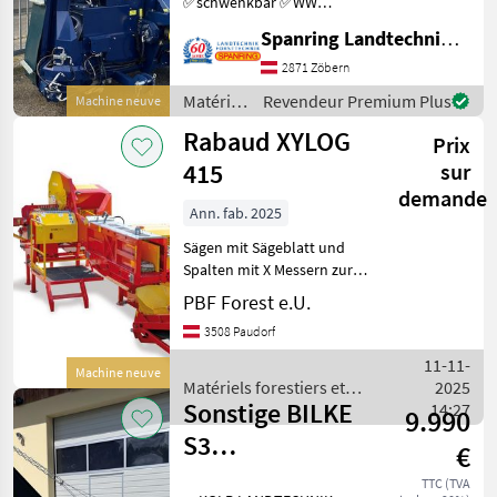
✅schwenkbar ✅WW
Gelenkwelle ✅4- fach
Spanring Landtechnik Gmbh
Spaltmesser ✅höchste
Qualität * Aufpreis:
2871 Zöbern
hydraulischer Hebetisch
Matériels
Revendeur Premium Plus
Machine neuve
inkl. Mwst. 2890, - *
forestiers
Rabaud XYLOG
Matériels fore
Prix
et
matériels
415
sur
pour le
demande
travail
Ann. fab. 2025
du bois /
Sägen mit Sägeblatt und
Tajfun
Spalten mit X Messern zur
Herstellung von
PBF Forest e.U.
Holzscheiten mit dem
3508 Paudorf
gewünschten Querschnitt.
Haupteigenschaften -
11-11-
Machine neuve
Schnittsystem über HM-
Matériels forestiers et
2025
Sägeb
Sonstige BILKE
matériels pour le travail du
14:27
9.990
bois / Rabaud
S3
€
Brennholzautomat
TTC (TVA