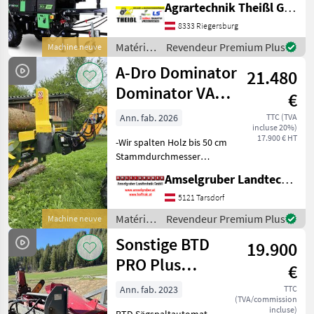
Agrartechnik Theißl GmbH
Bedienung -
Sägegeschwindigkeit
8333 Riegersburg
einstellbar - PKW-
Matériels
Revendeur Premium Plus
Machine neuve
Fahrgestell -
forestiers
A-Dro Dominator
Anhängerkupplung -
21.480
et
Verarbeit
matériels
Dominator VAKR
€
pour le
A 500 HK
travail
Ann. fab. 2026
TTC (TVA
incluse 20%)
du bois /
17.900 € HT
-Wir spalten Holz bis 50 cm
Hofman
Stammdurchmesser
(Standard) -Bis zu 4 Meter
Amselgruber Landtechnik GmbH
Lange Stämme können
problemlos gespalten
5121 Tarsdorf
werden. (Standard) -
Matériels
Revendeur Premium Plus
Machine neuve
Hydraulische
forestiers
Sonstige BTD
Höhenverstellung
19.900
et
matériels
PRO Plus
€
pour le
Sägespaltautomat
travail
Ann. fab. 2023
TTC
(TVA/commission
hydraulisch Euro
du bois /
incluse)
BTD Sägspaltautomat -