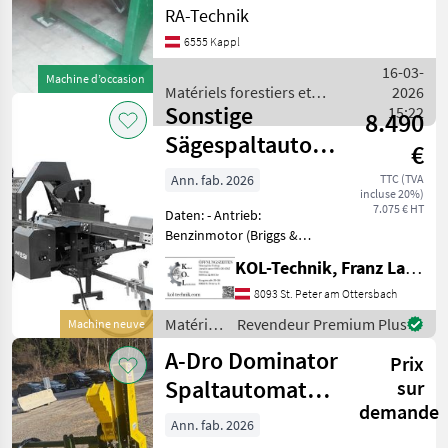
leistungsstarkes und
RA-Technik
vielseitiges Gerät, das
6555 Kappl
speziell für die effiziente
Holzverarbeitung
16-03-
Machine d’occasion
entwickelt wurde. Mit einer
Matériels forestiers et
2026
be
Sonstige
matériels pour le travail du
15:22
8.490
bois / Posch
Sägespaltautomat
€
Nero
Ann. fab. 2026
TTC (TVA
incluse 20%)
7.075 € HT
Daten: - Antrieb:
Benzinmotor (Briggs &
Stratton) - Leistung: 13, 5
KOL-Technik, Franz Lampl-Küssner
PS, 420 cm³, 2500 U/min -
Tankvolumen: 6, 6 l Benzin -
8093 St. Peter am Ottersbach
Spaltkraft: 20 t - Spaltlänge
Matériels
Revendeur Premium Plus
Machine neuve
max.: 61
forestiers
A-Dro Dominator
Prix
et
matériels
Spaltautomat
sur
pour le
demande
Euroaufnahme
travail
Ann. fab. 2026
du bois /