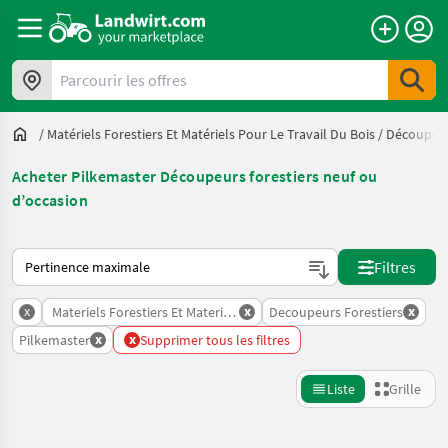
Parcourir les offres
/
Matériels Forestiers Et Matériels Pour Le Travail Du Bois
/
Découpeur
Acheter Pilkemaster Découpeurs forestiers neuf ou
d’occasion
Voici comment les annonces sont triées sur Landwirt.com
Filtres
x
x
x
Materiels Forestiers Et Materiels Pour Le Travail Du Bois
Decoupeurs Forestiers
x
x
Pilkemaster
Supprimer tous les filtres
Liste
Grille