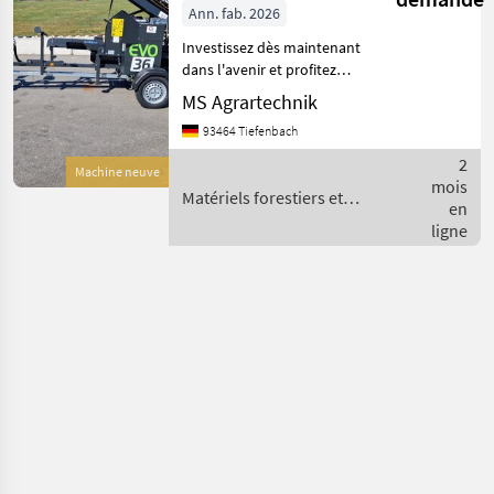
essence, 10 to,
Ann. fab. 2026
Offres des
Petites
dispositif de
Marketplace
distributeurs
annonces
Investissez dès maintenant
levage de troncs
dans l'avenir et profitez
d'avantages fiscaux !
de 36 cm,
MS Agrartechnik
Possibilité d'un
châssis
93464 Tiefenbach
amortissement
exceptionnel de 30 % par
2
Machine neuve
an pendant les trois
mois
Matériels forestiers et
premières ann
en
matériels pour le travail du
ligne
bois / Pilkemaster