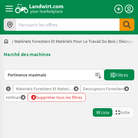
Parcourir les offres
/
Matériels Forestiers Et Matériels Pour Le Travail Du Bois
/
Découpeur
Marché des machines
Voici comment les annonces sont triées sur Landwirt.com
Filtres
x
x
x
Materiels Forestiers Et Materiels Pour Le Travail Du Bois
Decoupeurs Forestiers
x
x
Hofman
Supprimer tous les filtres
Liste
Grille