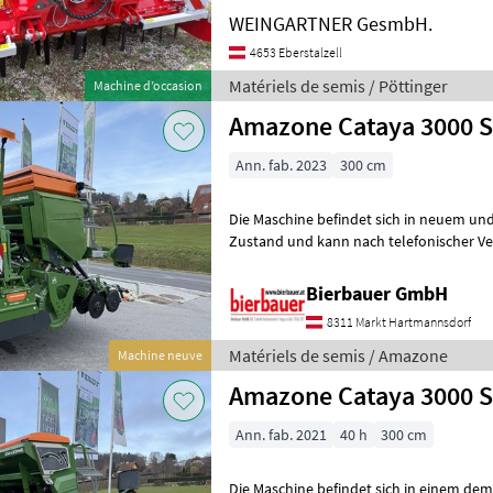
Fahrgassenspurbreite 3 Reihen j
WEINGARTNER GesmbH.
4653 Eberstalzell
Matériels de semis / Pöttinger
Machine d’occasion
Amazone Cataya 3000 
Ann. fab. 2023
300 cm
Die Maschine befindet sich in neuem und
Zustand und kann nach telefonischer Ve
besichtigt werden. Neumaschine sofo
Bierbauer GmbH
8311 Markt Hartmannsdorf
Matériels de semis / Amazone
Machine neuve
Amazone Cataya 3000 S
Ann. fab. 2021
40 h
300 cm
Die Maschine befindet sich in einem de