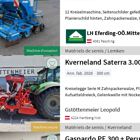
12 Kreiselmaschine, Seitenschilder gefedert, starkes Getriebe,
Planierschild hinten, Zahnpackerwalze, Gelenkwelle mit
Nocke
LH Eferding-OÖ.Mitte
4061 Pasching
Matériels de semis / Lemken
Machine d’occasion
Kverneland Saterra 3.0
Ann. fab. 2026
300 cm
Kreiselegge Serie M Zahnpackerwalze, Planierschild hinten,
Aufsatteldreieck, Gelenkwelle mit Nockenschaltkupplung.
Sämaschine mech. Gebläse,
Gstöttenmeier Leopold
4224 Wartberg/Aist
Matériels de semis / Kverneland
Machine neuve
Gaspardo PE 300 + Peru