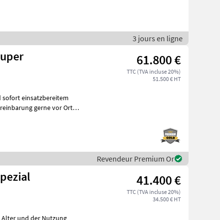
3 jours en ligne
Super
61.800 €
TTC (TVA incluse 20%)
51.500 € HT
 sofort einsatzbereitem
reinbarung gerne vor Ort
Revendeur Premium Or
pezial
41.400 €
TTC (TVA incluse 20%)
34.500 € HT
m Alter und der Nutzung