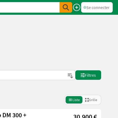
Se connecter
Filtres
Liste
Grille
 DM 300 +
30.900 €