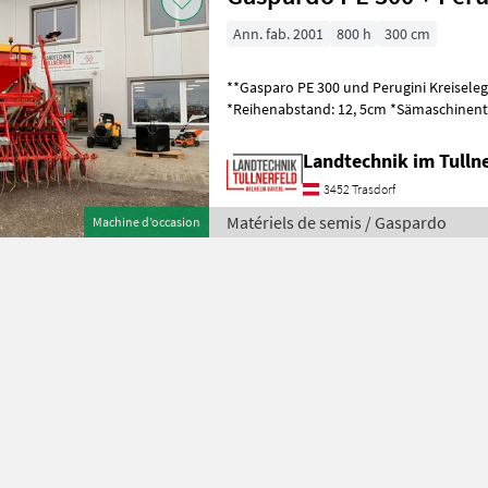
Ann. fab. 2001
800 h
300 cm
**Gasparo PE 300 und Perugini Kreiselegge** *Arbeitsbreite
*Reihenabstand: 12, 5cm *Sämaschinenteile: Scheibe,
*Spurmarkierung: Ja, *Beleuchtung: Ja,
Landtechnik im Tulln
3452 Trasdorf
Matériels de semis / Gaspardo
Machine d’occasion