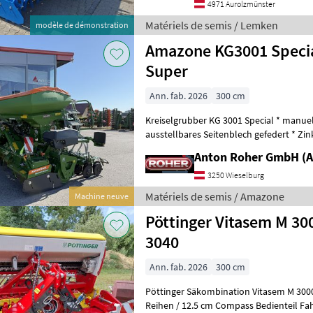
4971 Aurolzmünster
Matériels de semis / Lemken
modèle de démonstration
Amazone KG3001 Specia
Super
Ann. fab. 2026
300 cm
Kreiselgrubber KG 3001 Special * manuel
ausstellbares Seitenblech gefedert * Zi
Zahnpackerwalze PW600 Sämaschi
Anton Roher GmbH (A
3250 Wieselburg
Matériels de semis / Amazone
Machine neuve
Pöttinger Vitasem M 30
3040
Ann. fab. 2026
300 cm
Pöttinger Säkombination Vitasem M 30
Reihen / 12.5 cm Compass Bedienteil F