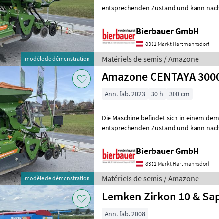
entsprechenden Zustand und kann nach 
gerne vor Ort besichtigt und geprüft we
Bierbauer GmbH
8311 Markt Hartmannsdorf
Matériels de semis / Amazone
modèle de démonstration
Amazone CENTAYA 3000
Ann. fab. 2023
30 h
300 cm
Die Maschine befindet sich in einem de
entsprechenden Zustand und kann nach 
gerne vor Ort besichtigt und geprüft we
Bierbauer GmbH
8311 Markt Hartmannsdorf
Matériels de semis / Amazone
modèle de démonstration
Lemken Zirkon 10 & Sap
Ann. fab. 2008