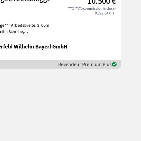
10.500 €
TTC (TVA/commission incluse)
9.292,04 € HT
: 3, 00m
erfeld Wilhelm Bayerl GmbH
Revendeur Premium Plus