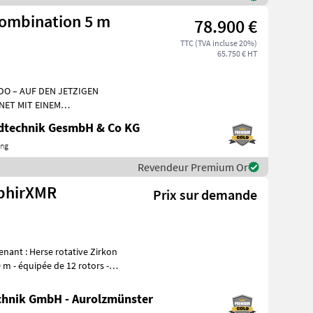
ombination 5 m
78.900 €
TTC (TVA incluse 20%)
65.750 € HT
O – AUF DEN JETZIGEN
NET MIT EINEM
LPAKET! Mschio/Gaspardo
ndtechnik GesmbH & Co KG
ing
Revendeur Premium Or
phirXMR
Prix sur demande
0 m - équipée de 12 rotors -
hnik GmbH - Aurolzmünster