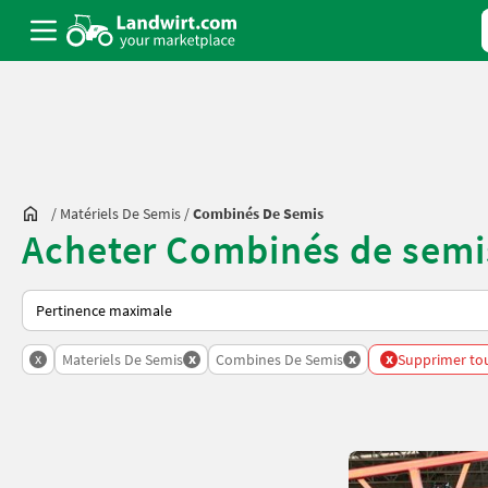
/
Matériels De Semis
/
Combinés De Semis
Acheter Combinés de semis
Voici comment les annonces sont triées sur Landwirt.com
x
x
x
x
Materiels De Semis
Combines De Semis
Supprimer tous