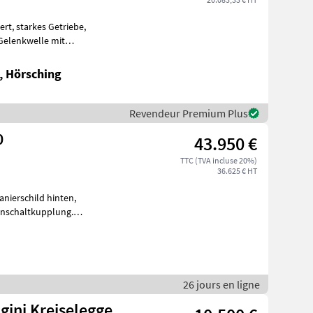
nschaltkupplung, Hydr. Aushub, Doppelschei
, Hörsching
Revendeur Premium Plus
0
43.950 €
TTC (TVA incluse 20%)
36.625 € HT
 Fahrgassenschaltung+
26 jours en ligne
gini Kreiselegge