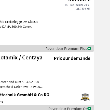
TTC (TVA incluse 20%)
25.750 € HT
io Kreiselegge DM Classic
mechanisch, Corex Doppelscheibenschare, Ex
Revendeur Premium Plus
otamix / Centaya
Prix sur demande
stehend aus: KE 3002-190
ndtechnik GesmbH & Co KG
ing
Revendeur Premium Or