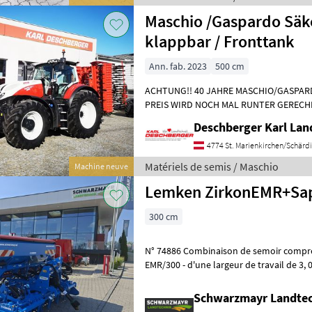
Maschio /Gaspardo Säk
klappbar / Fronttank
Ann. fab. 2023
500 cm
ACHTUNG!! 40 JAHRE MASCHIO/GASPARD
PREIS WIRD NOCH MAL RUNTER GERECH
JUBILÄUMSBONUS SAMT VERSCHLEIßTEI
Deschberger Karl La
klapp
4774 St. Marienkirchen/Schärd
Matériels de semis / Maschio
Machine neuve
Lemken ZirkonEMR+Sa
300 cm
N° 74886 Combinaison de semoir comprenant : Herse rotative Zirkon
EMR/300 - d'une largeur de travail de 3, 
avec transmission à roues den
Schwarzmayr Landtec