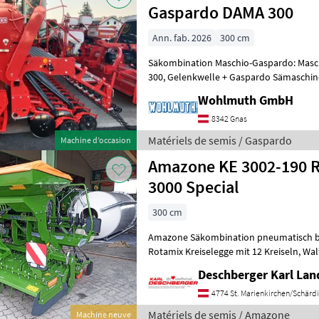
Gaspardo DAMA 300
Ann. fab. 2026
300 cm
Säkombination Maschio-Gaspardo: Masch
300, Gelenkwelle + Gaspardo Sämaschine DAMA 300 24r Corex
Wohlmuth GmbH
8342 Gnas
Matériels de semis / Gaspardo
Machine d’occasion
Amazone KE 3002-190 R
3000 Special
300 cm
Amazone Säkombination pneumatisch be
Rotamix Kreiselegge mit 12 Kreiseln, Walterscheid Gelenkwelle P500
mit Nockenschaltkupplung, Seitenschil
Deschberger Karl La
4774 St. Marienkirchen/Schärd
Matériels de semis / Amazone
Machine neuve