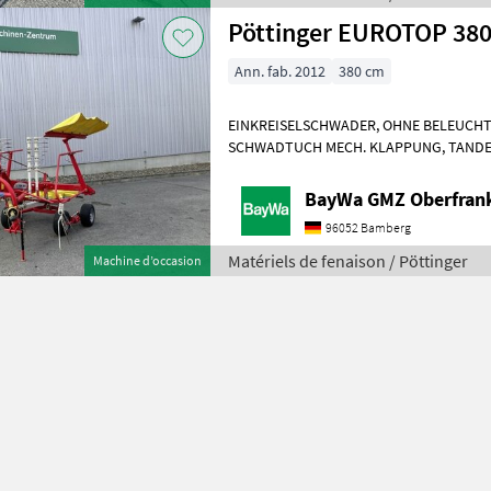
Pöttinger EUROTOP 380
Ann. fab. 2012
380 cm
EINKREISELSCHWADER, OHNE BELEUCH
SCHWADTUCH MECH. KLAPPUNG, TANDE
LEICHT VERBOGEN. Marquage de la voie ar
BayWa GMZ Oberfran
96052 Bamberg
Matériels de fenaison / Pöttinger
Machine d’occasion