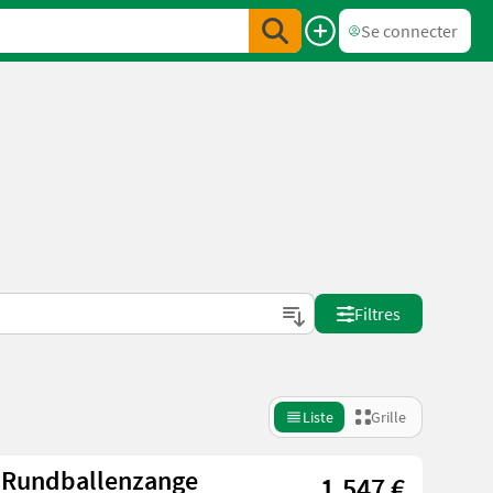
Se connecter
Filtres
Liste
Grille
 Rundballenzange
1.547 €