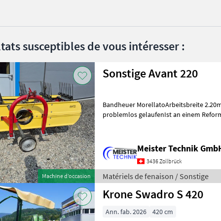
tats susceptibles de vous intéresser :
Sonstige Avant 220
Bandheuer MorellatoArbeitsbreite 2.20mGuter Zust
problemlos gelaufenIst an einem Reform
Gelenkwelle Matériels de fenaison A
Meister Technik Gmb
3436 Zollbrück
Matériels de fenaison / Sonstige
Machine d’occasion
Krone Swadro S 420
Ann. fab. 2026
420 cm