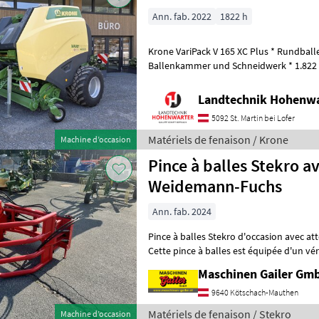
Ann. fab. 2022
1822 h
Krone VariPack V 165 XC Plus * Rundball
Ballenkammer und Schneidwerk * 1.822 
Gelenkwelle + 40 Zugöse + 26 Messersc
Landtechnik Hohenw
5092 St. Martin bei Lofer
Matériels de fenaison / Krone
Machine d’occasion
Pince à balles Stekro av
Weidemann-Fuchs
Ann. fab. 2024
Pince à balles Stekro d'occasion avec a
Cette pince à balles est équipée d'un vér
environ 200 kg, largeur d'ouverture
Maschinen Gailer Gm
9640 Kötschach-Mauthen
Matériels de fenaison / Stekro
Machine d’occasion