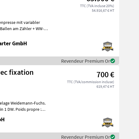
TTC (TVA incluse 20%)
54.916,67 € HT
enpresse mit variabler
Ballen am Zähler + WW-
hneidwe
arter GmbH
Revendeur Premium Or
ec fixation
700 €
TTC (TVA/commission incluse)
619,47 € HT
ttelage Weidemann-Fuchs.
in 1 DW. Poids propre :
bH
Revendeur Premium Or