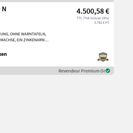
 N
4.500,58 €
TTC (TVA incluse 19%)
3.782 € HT
TUNG, OHNE WARNTAFELN,
MACHSE, EIN ZINKENARM
rière Matériels de fen
ken
Revendeur Premium Or