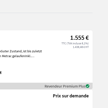
1.555 €
TTC (TVA incluse 8,1%)
1.438,48 € HT
and, ist bis zuletzt
 Metrac gelaufenInkl.
H
Revendeur Premium Plus
Prix sur demande