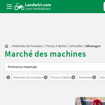
/
Matériels De Fenaison
/
Pinces À Balles
/
Schneider
/
Allemagne
Marché des machines
Voici comment les annonces sont triées sur Landwirt.com
x
x
x
x
Materiels De Fenaison
Pinces A Balles
Schneider
All