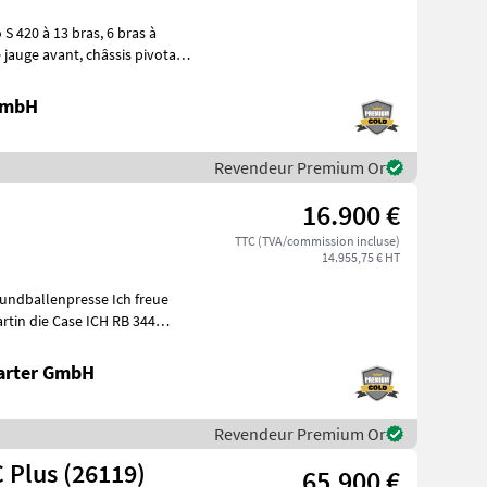
à 13 bras, 6 bras à
 GmbH
Revendeur Premium Or
16.900 €
TTC (TVA/commission incluse)
14.955,75 € HT
lenpresse Ich freue
arter GmbH
Revendeur Premium Or
 Plus (26119)
65.900 €