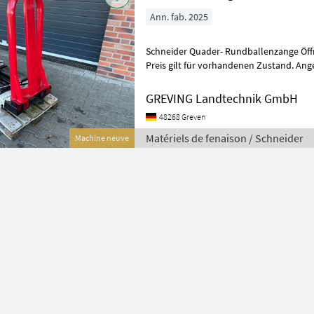
Ann. fab. 2025
Schneider Quader- Rundballenzange Öffnungsweite: 70cm bis 205cm
Preis gilt für vorhandenen Zustand. Ange
Änderungen und Zwischenverkauf v
GREVING Landtechnik GmbH
48268 Greven
Matériels de fenaison / Schneider
Machine neuve