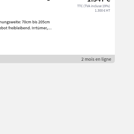
TTC (TVA incluse 19%)
1.300 € HT
bot freibleibend. Irrtümer,
2 mois en ligne