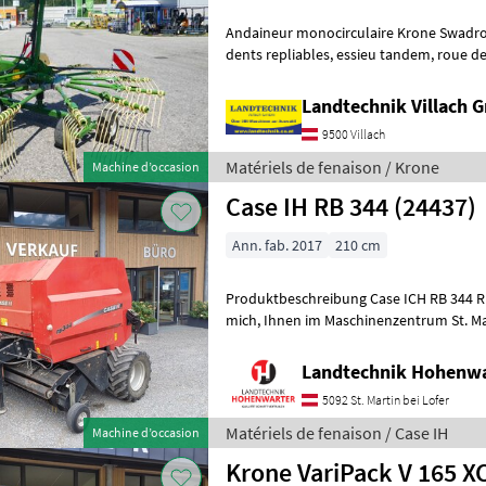
Andaineur monocirculaire Krone Swadro S 420 
dents repliables, essieu tandem, roue de jauge avant, châssis pivotant
avec jambes d'amortissement, t
Landtechnik Villach
9500 Villach
Matériels de fenaison / Krone
Machine d’occasion
Case IH RB 344 (24437)
Ann. fab. 2017
210 cm
Produktbeschreibung Case ICH RB 344 Rundbal
mich, Ihnen im Maschinenzentrum St. Martin die Case ICH RB 344
Rundballenpresse ausführlich vorzustel
Landtechnik Hohenw
5092 St. Martin bei Lofer
Matériels de fenaison / Case IH
Machine d’occasion
Krone VariPack V 165 XC